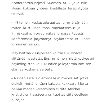
Konferenssin järjesti Suomen ACC, joka niin
ikään kokoaa yhteen kristillistä terapiatyötä
tekeviä.
– Yhteinen keskustelu auttaa ymmärtämään,
miten kristillinen maailmankatsomus ja
ihmiskäsitys voivat näkyä omassa työssä,
konferenssia järjestänyt psykoterapeutti Saara
Kinnunen sanoo.
May heittää kuulijoilleen kolme sukupolvet
ylittävää haastetta. Ensimmäinen niistä koskee eri
psykologisten koulukuntien jo löytämiä ihmisen
elämää koskevia aarteita.
– Näiden äärellä olemme kuin mehiläiset, jotka
etsivät mettä lentäen kukasta kukkaan. Mutta
pelkkä meden kerääminen ei riitä. Meidän
kristittyjen haasteena on tuottaa siitä edelleen
hunajaa.