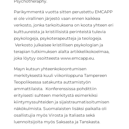
Psychotheraphy.
Parikymmentä vuotta sitten perustettu EMCAPP
ei ole virallinen järjestö vaan ennen kaikkea
verkosto, jonka tarkoituksena on koota yhteen eri
kulttuureista ja kristillisistä perinteistä tulevia
psykologeja, psykoterapeutteja ja teologeja.
Verkosto julkaisee kristillisen psykologian ja
terapian tutkimuksen alalta artikkelikokoelmaa,
joka löytyy osoitteesta www.emcapp.eu.
Mayn kutsun yhteenkokoontumisen
merkityksestä kuuli viikonloppuna Tampereen
Teopoliksessa satakunta auttamistyön
ammattilaista. Konferenssissa pohdittiin
erityisesti suhteen merkitystä esimerkiksi
kiintymyssuhteiden ja sijaistraumatisoitumisen
näkökulmista. Suomalaisten lisäksi paikalla oli
osallistujia myös Virosta ja Italiasta sekä
luennoitsijoita myös Saksasta ja Tanskasta.