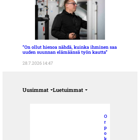
”On ollut hienoa nähdä, kuinka ihminen saa
uuden suunnan elämäänsä työn kautta”
28.7.2026 14:47
Uusimmat
Luetuimmat
O
r
p
o
k