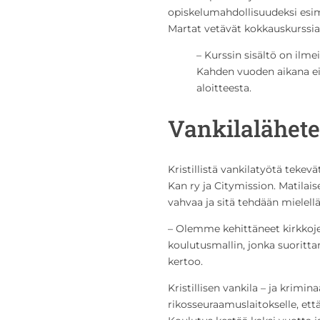
opiskelumahdollisuudeksi esime
Martat vetävät kokkauskurssia
– Kurssin sisältö on ilme
Kahden vuoden aikana ei 
aloitteesta.
Vankilalähete
Kristillistä vankilatyötä tekev
Kan ry ja Citymission. Matila
vahvaa ja sitä tehdään mielell
– Olemme kehittäneet kirkkoje
koulutusmallin, jonka suoritta
kertoo.
Kristillisen vankila – ja krimi
rikosseuraamuslaitokselle, että 