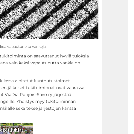
kkea vapautuneita vankeja.
ukitoiminta on saavuttanut hyviä tuloksia
kana vain kaksi vapautunutta vankia on
nkilassa aloitetut kuntoutustoimet
n jälkeiset tukitoiminnat ovat vaarassa.
t ViaDia Pohjois-Savo ry järjestää
ngeille. Yhdistys myy tukitoiminnan
ankilalle sekä tekee järjestöjen kanssa