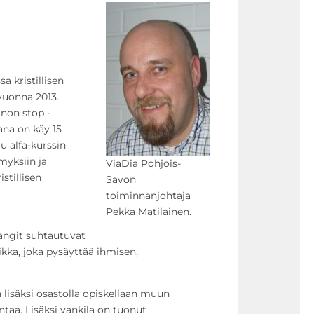
a kristillisen
vuonna 2013.
 non stop -
ana on käy 15
u alfa-kurssin
myksiin ja
ViaDia Pohjois-
istillisen
Savon
toiminnanjohtaja
Pekka Matilainen.
vangit suhtautuvat
ikka, joka pysäyttää ihmisen,
lisäksi osastolla opiskellaan muun
taa. Lisäksi vankila on tuonut