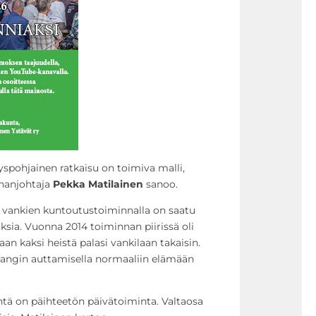
tyspohjainen ratkaisu on toimiva malli,
nanjohtaja
Pekka Matilainen
sanoo.
a vankien kuntoutustoiminnalla on saatu
ksia. Vuonna 2014 toiminnan piirissä oli
aan kaksi heistä palasi vankilaan takaisin.
 vangin auttamisella normaaliin elämään
intä on päihteetön päivätoiminta. Valtaosa