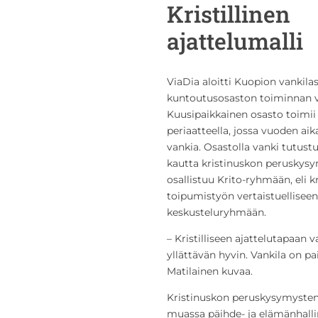
Kristillinen
ajattelumalli
ViaDia aloitti Kuopion vankilass
kuntoutusosaston toiminnan 
Kuusipaikkainen osasto toimii
periaatteella, jossa vuoden aik
vankia. Osastolla vanki tutustu
kautta kristinuskon peruskysy
osallistuu Krito-ryhmään, eli kr
toipumistyön vertaistuelliseen
keskusteluryhmään.
– Kristilliseen ajattelutapaan 
yllättävän hyvin. Vankila on pa
Matilainen kuvaa.
Kristinuskon peruskysymysten 
muassa päihde- ja elämänhallin