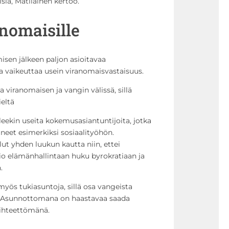
ia, Matilainen kertoo.
nomaisille
isen jälkeen paljon asioitavaa
a vaikeuttaa usein viranomaisvastaisuus.
 viranomaisen ja vangin välissä, sillä
eltä
eekin useita kokemusasiantuntijoita, jotka
et esimerkiksi sosiaalityöhön.
lut yhden luukun kautta niin, ettei
o elämänhallintaan huku byrokratiaan ja
.
myös tukiasuntoja, sillä osa vangeista
 Asunnottomana on haastavaa saada
äihteettömänä.