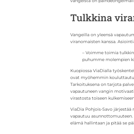
vangeista on päihdeongelmallis
Tulkkina vira
Vangeilla on yleensä vapautum
viranomaisten kanssa. Asiointi
– Voimme toimia tulkkina
puhumme molempien ki
Kuopiossa ViaDialla työskentel
ovat myöhemmin kouluttautune
Tarkoituksena on tarjota palve
vapautuneen vangin motivaati
virastosta toiseen kulkemiseen
ViaDia Pohjois-Savo järjestää 
vapautuu asunnottomuuteen.
elämä hallintaan ja pitää se p