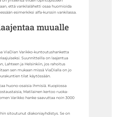
a on yhteensä viiden opintopisteen
taan, että vankilalähetti osaa huomioida
essään esimerkiksi alfa-kurssin vankilassa.
 laajentaa muualle
aa ViaDian Varikko-kuntoutushanketta
aajuiseksi. Suunnitteilla on laajentua
n, Lahteen ja Helsinkiin, jos rahoitus
itaan sen mukaan missä ViaDialla on jo
eurakuntien tilat käytössään.
taa huono-osaisia ihmisiä. Kuopiossa
ostaustaisia, Matilainen kertoo ruoka-
uomen Varikko hanke saavuttaa noin 3000
hin sitoutunut diakoniayhdistys. Se on