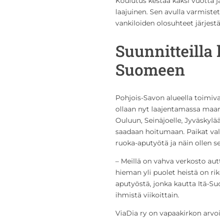
Koulutus kestää kaksi vuotta j
laajuinen. Sen avulla varmiste
vankiloiden olosuhteet järjestä
Suunnitteilla
Suomeen
Pohjois-Savon alueella toimiv
ollaan nyt laajentamassa maanl
Ouluun, Seinäjoelle, Jyväskylää
saadaan hoitumaan. Paikat val
ruoka-aputyötä ja näin ollen s
– Meillä on vahva verkosto aut
hieman yli puolet heistä on rik
aputyöstä, jonka kautta Itä-S
ihmistä viikoittain.
ViaDia ry on vapaakirkon arvoi