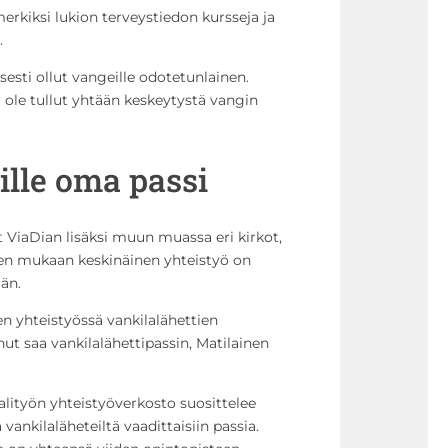
rkiksi lukion terveystiedon kursseja ja
.
isesti ollut vangeille odotetunlainen.
ole tullut yhtään keskeytystä vangin
ille oma passi
ät ViaDian lisäksi muun muassa eri kirkot,
isen mukaan keskinäinen yhteistyö on
ään.
n yhteistyössä vankilalähettien
nut saa vankilalähettipassin, Matilainen
naalityön yhteistyöverkosto suosittelee
vankilaläheteiltä vaadittaisiin passia.