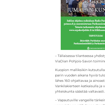
– Tällaisessa tilanteessa yhdis
ViaDian Pohjois-Savon toimin
Kuopion malliksikin kutsutull
parin vuoden aikana hyviä tulo
lähes 160 ohjattavaa ja ainoast
Vankilakierteen katkaisulla ja
yhteiskunta säästää valtavasti.
– Vapautuville vangeille tärke