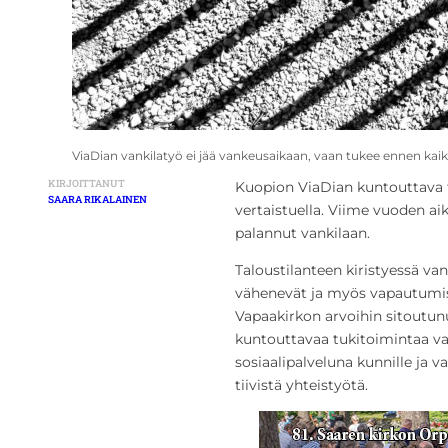
ViaDian vankilatyö ei jää vankeusaikaan, vaan tukee ennen kai
KIRJOITTANUT
Kuopion ViaDian kuntouttava t
SAARA RIKALAINEN
vertaistuella. Viime vuoden ai
palannut vankilaan.
Taloustilanteen kiristyessä va
vähenevät ja myös vapautumise
Vapaakirkon arvoihin sitoutunu
kuntouttavaa tukitoimintaa va
sosiaalipalveluna kunnille ja v
tiivistä yhteistyötä.