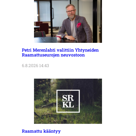
Petri Merenlahti valittiin Yhtyneiden
Raamattuseurojen neuvostoon
6.8.2026 14:43
Raamattu kääntyy