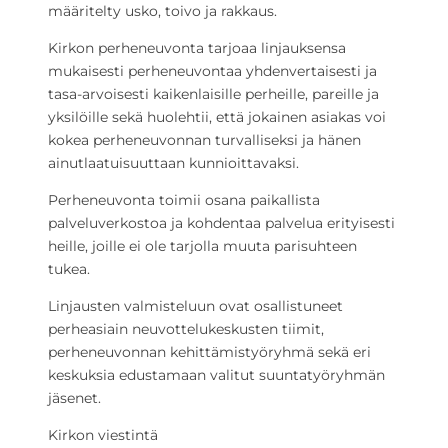
määritelty usko, toivo ja rakkaus.
Kirkon perheneuvonta tarjoaa linjauksensa
mukaisesti perheneuvontaa yhdenvertaisesti ja
tasa-arvoisesti kaikenlaisille perheille, pareille ja
yksilöille sekä huolehtii, että jokainen asiakas voi
kokea perheneuvonnan turvalliseksi ja hänen
ainutlaatuisuuttaan kunnioittavaksi.
Perheneuvonta toimii osana paikallista
palveluverkostoa ja kohdentaa palvelua erityisesti
heille, joille ei ole tarjolla muuta parisuhteen
tukea.
Linjausten valmisteluun ovat osallistuneet
perheasiain neuvottelukeskusten tiimit,
perheneuvonnan kehittämistyöryhmä sekä eri
keskuksia edustamaan valitut suuntatyöryhmän
jäsenet.
Kirkon viestintä