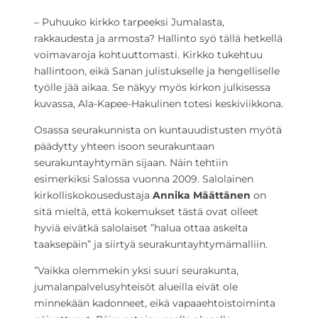
– Puhuuko kirkko tarpeeksi Jumalasta,
rakkaudesta ja armosta? Hallinto syö tällä hetkellä
voimavaroja kohtuuttomasti. Kirkko tukehtuu
hallintoon, eikä Sanan julistukselle ja hengelliselle
työlle jää aikaa. Se näkyy myös kirkon julkisessa
kuvassa, Ala-Kapee-Hakulinen totesi keskiviikkona.
Osassa seurakunnista on kuntauudistusten myötä
päädytty yhteen isoon seurakuntaan
seurakuntayhtymän sijaan. Näin tehtiin
esimerkiksi Salossa vuonna 2009. Salolainen
kirkolliskokousedustaja
Annika Määttänen
on
sitä mieltä, että kokemukset tästä ovat olleet
hyviä eivätkä salolaiset ”halua ottaa askelta
taaksepäin” ja siirtyä seurakuntayhtymämalliin.
”Vaikka olemmekin yksi suuri seurakunta,
jumalanpalvelusyhteisöt alueilla eivät ole
minnekään kadonneet, eikä vapaaehtoistoiminta