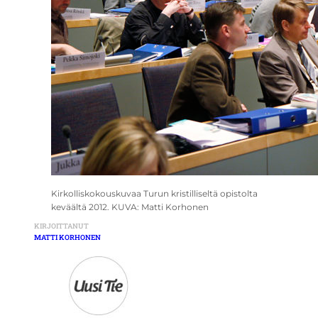
Kirkolliskokouskuvaa Turun kristilliseltä opistolta
keväältä 2012. KUVA: Matti Korhonen
KIRJOITTANUT
MATTI KORHONEN