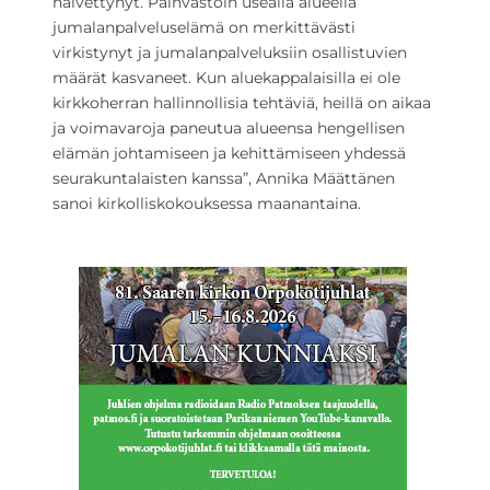
näivettynyt. Päinvastoin usealla alueella
jumalanpalveluselämä on merkittävästi
virkistynyt ja jumalanpalveluksiin osallistuvien
määrät kasvaneet. Kun aluekappalaisilla ei ole
kirkkoherran hallinnollisia tehtäviä, heillä on aikaa
ja voimavaroja paneutua alueensa hengellisen
elämän johtamiseen ja kehittämiseen yhdessä
seurakuntalaisten kanssa”, Annika Määttänen
sanoi kirkolliskokouksessa maanantaina.