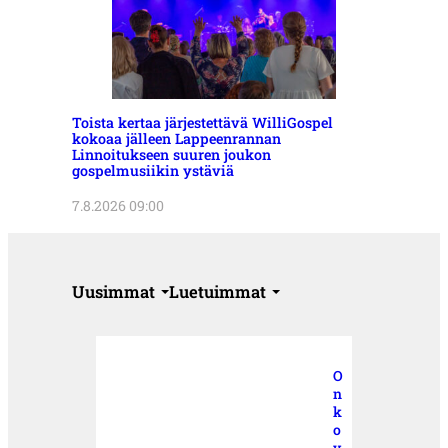
Toista kertaa järjestettävä WilliGospel
kokoaa jälleen Lappeenrannan
Linnoitukseen suuren joukon
gospelmusiikin ystäviä
7.8.2026 09:00
Uusimmat
Luetuimmat
O
n
k
o
v