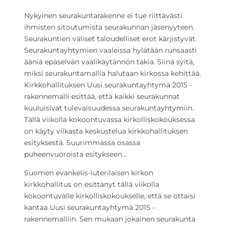
Nykyinen seurakuntarakenne ei tue riittävästi
ihmisten sitoutumista seurakunnan jäsenyyteen.
Seurakuntien väliset taloudelliset erot kärjistyvät.
Seurakuntayhtymien vaaleissa hylätään runsaasti
ääniä epäselvän vaalikäytännön takia. Siinä syitä,
miksi seurakuntamallia halutaan kirkossa kehittää.
Kirkkohallituksen Uusi seurakuntayhtymä 2015 -
rakennemalli esittää, että kaikki seurakunnat
kuuluisivat tulevaisuudessa seurakuntayhtymiin.
Tällä viikolla kokoontuvassa kirkolliskokouksessa
on käyty vilkasta keskustelua kirkkohallituksen
esityksestä. Suurimmassa osassa
puheenvuoroista esitykseen…
Suomen evankelis-luterilaisen kirkon
kirkkohallitus on esittänyt tällä viikolla
kokoontuvalle kirkolliskokoukselle, että se ottaisi
kantaa Uusi seurakuntayhtymä 2015 -
rakennemalliin. Sen mukaan jokainen seurakunta