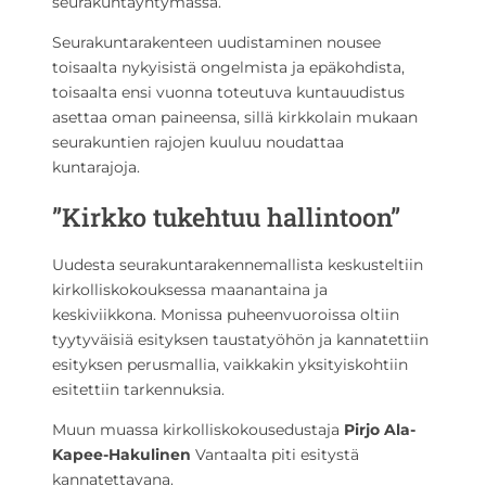
seurakuntayhtymässä.
Seurakuntarakenteen uudistaminen nousee
toisaalta nykyisistä ongelmista ja epäkohdista,
toisaalta ensi vuonna toteutuva kuntauudistus
asettaa oman paineensa, sillä kirkkolain mukaan
seurakuntien rajojen kuuluu noudattaa
kuntarajoja.
”Kirkko tukehtuu hallintoon”
Uudesta seurakuntarakennemallista keskusteltiin
kirkolliskokouksessa maanantaina ja
keskiviikkona. Monissa puheenvuoroissa oltiin
tyytyväisiä esityksen taustatyöhön ja kannatettiin
esityksen perusmallia, vaikkakin yksityiskohtiin
esitettiin tarkennuksia.
Muun muassa kirkolliskokousedustaja
Pirjo Ala-
Kapee-Hakulinen
Vantaalta piti esitystä
kannatettavana.