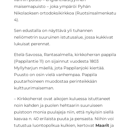
maisemapuisto – joka ympäröi Pyhän
Nikolaoksen ortodoksikirkkoa (Ruotsinsalmenkatu
4).
Sen edustalla on näyttävä yli tuhannen
neliömetrin suuruinen istutusalue, jossa kukkivat
lukuisat perennat.
Etelä-Savossa, Rantasalmella, kirkkoherran pappila
(Pappilantie 11) on sijainnut vuodesta 1803
Myllyharjun mäellä, jota Pappilanjoki kiertää.
Puusto on osin vielä vanhempaa. Pappila
puutarhoineen muodostaa perinteikkään
kulttuurimaiseman.
– Kirkkoherrat ovat aikojen kuluessa istuttaneet
noin kahden ja puolen hehtaarin suuruiseen
puistoon monia puulajeja niin, että nykyisin siellä
kasvaa n. 40 erilaista puuta ja pensasta. Niihin voi
tutustua luontopolkua kulkien, kertovat
Maarit
ja