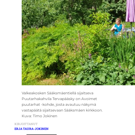
Valkeakosken Sääksmäentiellä sijaitseva
Puutarhakahvila Tervapääsky on Avoimet
puutarhat -kohde, josta avautuu näkymä
vastapäätä sijaitsevaan Sääksmäen kirkkoon.
Kuva: Timo Jokinen
KIRJOITTANUT
ERJA TAURA-JOKINEN