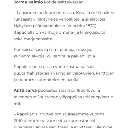
Jorma Kaimio
kohde-esittelyssään.
– Länsirinne on luonnontilassa. Kesällä siellä näkee
runsaasti villiintyneitä varjoliljoja ja sinilatvoja.
Nykyisen päärakennuksen (vuodelta 1870)
itäpuolella on vanhoja omena- ja kirsikkapuita
sekä marjapensaita.
Penkeissä kasvaa mm. pioneja, ruusuja,
kurjenmiekkoja, kulleroita ja päivänliljoja.
Pappilan porstuassa voi tutustua paikan
puutarhahistoriaan vanhojen valokuvien, karttojen
ja puutarhasuunnitelmien avulla.
Antti Jarva
puolestaan isännöi 1850-luvulla
rakennetun Joutsenon yläpappilaa (Yläpappilantie
40).
– Pappilan siirryttyä omistukseemme vuonna
2010 olemme raivanneet ja kunnostaneet
pihapiiriä vanhaa säilyttäen ja elvyttäen. Olemme