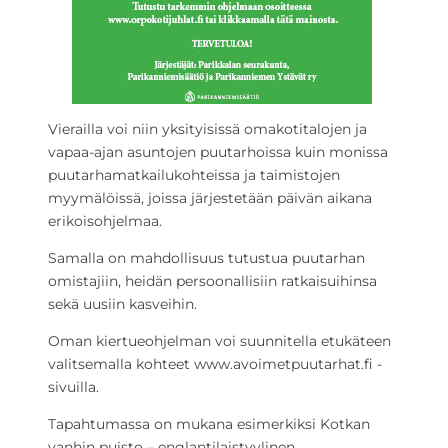
Vierailla voi niin yksityisissä omakotitalojen ja
vapaa-ajan asuntojen puutarhoissa kuin monissa
puutarhamatkailukohteissa ja taimistojen
myymälöissä, joissa järjestetään päivän aikana
erikoisohjelmaa.
Samalla on mahdollisuus tutustua puutarhan
omistajiin, heidän persoonallisiin ratkaisuihinsa
sekä uusiin kasveihin.
Oman kiertueohjelman voi suunnitella etukäteen
valitsemalla kohteet www.avoimetpuutarhat.fi -
sivuilla.
Tapahtumassa on mukana esimerkiksi Kotkan
vanhin puisto – englantilaistyylinen