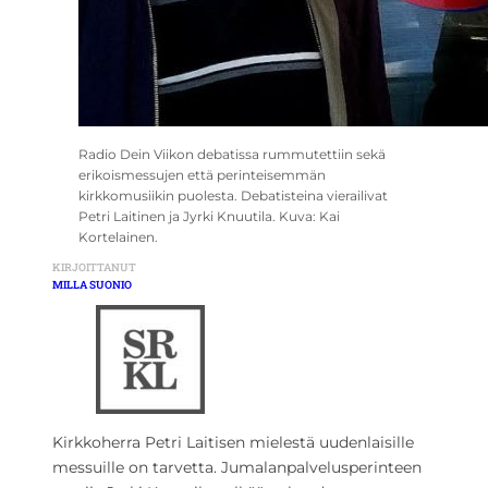
Radio Dein Viikon debatissa rummutettiin sekä
erikoismessujen että perinteisemmän
kirkkomusiikin puolesta. Debatisteina vierailivat
Petri Laitinen ja Jyrki Knuutila. Kuva: Kai
Kortelainen.
KIRJOITTANUT
MILLA SUONIO
Kirkkoherra Petri Laitisen mielestä uudenlaisille
messuille on tarvetta. Jumalanpalvelusperinteen