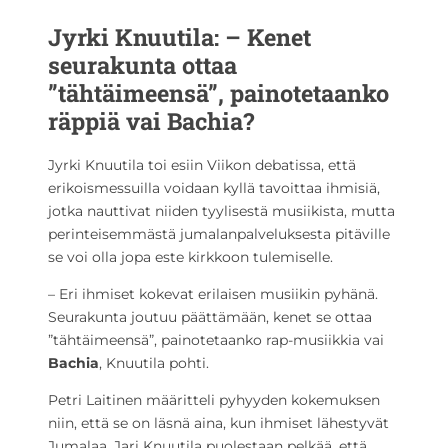
Jyrki Knuutila: – Kenet
seurakunta ottaa
”tähtäimeensä”, painotetaanko
räppiä vai Bachia?
Jyrki Knuutila toi esiin Viikon debatissa, että
erikoismessuilla voidaan kyllä tavoittaa ihmisiä,
jotka nauttivat niiden tyylisestä musiikista, mutta
perinteisemmästä jumalanpalveluksesta pitäville
se voi olla jopa este kirkkoon tulemiselle.
– Eri ihmiset kokevat erilaisen musiikin pyhänä.
Seurakunta joutuu päättämään, kenet se ottaa
”tähtäimeensä”, painotetaanko rap-musiikkia vai
Bachia
, Knuutila pohti.
Petri Laitinen määritteli pyhyyden kokemuksen
niin, että se on läsnä aina, kun ihmiset lähestyvät
Jumalaa. Jari Knuutila puolestaan pelkää, että