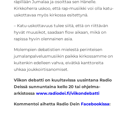
räpillään Jumalaa ja osoittaa sen Hänelle.
Kirkkoherra uskoo, että rap-musiikki voi olla katu-
uskottavaa myös kirkossa esitettynä.
– Katu-uskottavuus tulee siitä, että on riittävän
hyvät muusikot, saadaan flow aikaan, mikä on
rapissa hyvin olennainen asia.
Molempien debatistien mielestä perinteisen
jumalanpalvelusmusiikin paikka kirkossamme on
kuitenkin edelleen vahva, eivätkä kanttoreita
uhkaa joukkoirtisanomiset.
Viikon debatti on kuultavissa uusintana Radio
Deissä sunnuntaina kello 20 tai ohjelma-
arkistossa
www.radiodei.fi/viikondebatti
Kommentoi aihetta Radio Dein
Facebookissa
: