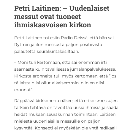
Petri Laitinen: – Uudenlaiset
messut ovat tuoneet
ihmiskasvoisen kirkon
Petri Laitinen toi esiin Radio Deissä, että hän sai
Rytmin ja ilon messusta paljon positiivista
palautetta seurakuntalaisiltaan.
– Moni tuli kertomaan, että sai enemmän irti
saarnasta kuin tavallisessa jumalanpalveluksessa.
Kirkosta eronneita tuli myös kertomaan, että ”jos
tällaista olisi ollut aikaisemmin, niin en olisi
eronnut”.
Räppäävä kirkkoherra näkee, että erikoismessujen
tärkein tehtävä on tavoittaa uusia ihmisiä ja saada
heidät mukaan seurakunnan toimintaan. Laitisen
mielestä uudenlaisille messuille on paljon
kysyntää. Konsepti ei myöskään ole yhtä radikaali