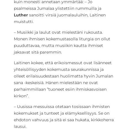
kuin monesti annetaan ymmärtää: – Jo
psalmeissa Jumalaa ylistettiin rummuilla ja
Luther
sanoitti virsiä juomalauluihin, Laitinen
muistutti.
– Musiikki ja laulut ovat mielestäni rukousta.
Monen ihmisen kokemustasolla liturgia on ollut
puuduttavaa, mutta musiikin kautta ihmiset
jaksavat sitä paremmin.
Laitinen kokee, että erikoismessut ovat lisänneet
yhteisöllisyyden kokemusta seurakunnissa ja
olleet erilaisuudestaan huolimatta hyvin Jumalan
sana -keskeisiä. Hänen mielestään ne ovat
parhaimmillaan ”tuoneet esiin ihmiskasvoisen
kirkon”.
– Uusissa messuissa otetaan tosissaan ihmisten
kokemukset ja tunteet ja elämyksellisyys. Se on
ehdoton vahvuus ja sitä ei saa hukata, kirkkoherra
lausui.