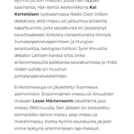
Rytmin ja ilon
messun
, jossa hän räppäsi
saarnansa. Hän kertoi keskiviikkona
Kai
Kortelaisen
luotsaamassa Radio Dein
Viikon
debatissa
, että messu oli jatkumoa erilaisille
tapahtumille, joita seurakunta oli järjestänyt
tavoittaakseen kirkosta vieraantuneita ihmisiä.
Jumalanpalvelusperinteen ja liturgian
asiantuntija, teologian tohtori Jyrki Knuutila
debatoi Laitisen kanssa siitä, onko
erikoismessuilla paikkansa seurakunnissa ja mikä
niiden suhde on muuhun
jumalanpalveluselämään.
Erikoismessuja on järjestetty Suomessa
aiemminkin. Ensimmäinen messu oli Knuutilan
mukaan
Lasse Mårtensonin
säveltämä jazz-
messu 1960-luvulla. Sen jälkeen on toteutettu
esimerkiksi dance-messu, pop-messu ja
metallimessu. Kotka-Kymin seurakunta järjesti
viime syksynä ensimmäisen rap-messun.