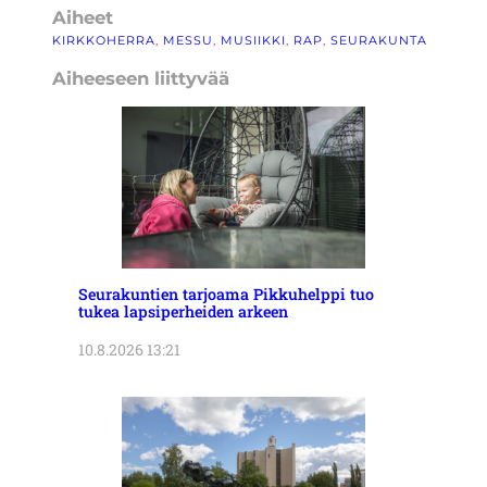
Aiheet
KIRKKOHERRA
, 
MESSU
, 
MUSIIKKI
, 
RAP
, 
SEURAKUNTA
Aiheeseen liittyvää
Seurakuntien tarjoama Pikkuhelppi tuo
tukea lapsiperheiden arkeen
10.8.2026 13:21