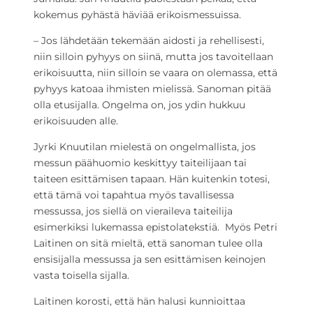
kokemus pyhästä häviää erikoismessuissa.
– Jos lähdetään tekemään aidosti ja rehellisesti,
niin silloin pyhyys on siinä, mutta jos tavoitellaan
erikoisuutta, niin silloin se vaara on olemassa, että
pyhyys katoaa ihmisten mielissä. Sanoman pitää
olla etusijalla. Ongelma on, jos ydin hukkuu
erikoisuuden alle.
Jyrki Knuutilan mielestä on ongelmallista, jos
messun päähuomio keskittyy taiteilijaan tai
taiteen esittämisen tapaan. Hän kuitenkin totesi,
että tämä voi tapahtua myös tavallisessa
messussa, jos siellä on vieraileva taiteilija
esimerkiksi lukemassa epistolatekstiä. Myös Petri
Laitinen on sitä mieltä, että sanoman tulee olla
ensisijalla messussa ja sen esittämisen keinojen
vasta toisella sijalla.
Laitinen korosti, että hän halusi kunnioittaa