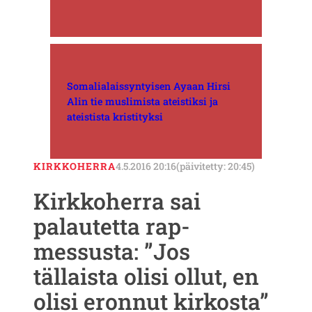
Somalialaissyntyisen Ayaan Hirsi
Alin tie muslimista ateistiksi ja
ateistista kristityksi
KIRKKOHERRA
4.5.2016 20:16
(päivitetty: 20:45)
Kirkkoherra sai
palautetta rap-
messusta: ”Jos
tällaista olisi ollut, en
olisi eronnut kirkosta”