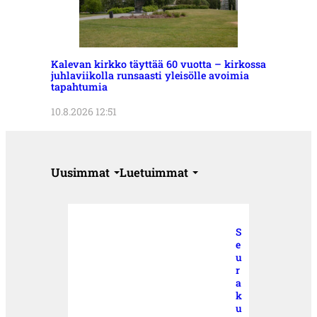
Kalevan kirkko täyttää 60 vuotta – kirkossa
juhlaviikolla runsaasti yleisölle avoimia
tapahtumia
10.8.2026 12:51
Uusimmat
Luetuimmat
S
e
u
r
a
k
u