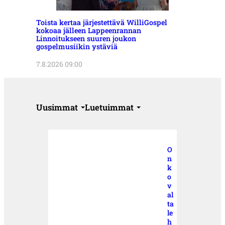
Toista kertaa järjestettävä WilliGospel
kokoaa jälleen Lappeenrannan
Linnoitukseen suuren joukon
gospelmusiikin ystäviä
7.8.2026 09:00
Uusimmat
Luetuimmat
O
n
k
o
v
al
ta
le
h