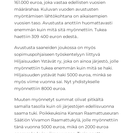
161.000 euroa, joka vastaa edellisten vuosien
määrärahaa. Kuluvan vuoden avustusten
myöntämisen lähtökohtana on aikaisempien
vuosien taso. Avustusta anottiin huomattavasti
enemmän kuin mitä sitä myönnettiin. Tukea
haettiin 309 400 euron edestä..
Avustusta saaneiden joukossa on myös
sopimuspohjaiseen työskentelyyn liittyvä
Hiljaisuuden Ystävät ry, joka on ainoa järjestö, jolle
myönnettiin tukea enemmän kuin mitä se haki.
Hiljaisuuden ystävät haki 5000 euroa, minkä se
myös viime vuonna sai. Nyt yhdistykselle
myönnettiin 8000 euroa.
Muuten myönnetyt summat olivat pitkältä
samalla tasolla kuin oli järjestöjen edellisvuonna
saama tuki. Poikkeuksina Kansan Raamattuseuran
Säätiön Vivamon Raamattukylä, jolle myönnettiin
tänä vuonna 5000 euroa, mikä on 2000 euroa