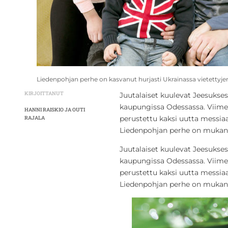
Liedenpohjan perhe on kasvanut hurjasti Ukrainassa vietettyje
KIRJOITTANUT
Juutalaiset kuulevat Jeesukse
kaupungissa Odessassa. Viime
HANNI RAISKIO JA OUTI
perustettu kaksi uutta messiaa
RAJALA
Liedenpohjan perhe on mukan
Juutalaiset kuulevat Jeesukse
kaupungissa Odessassa. Viime
perustettu kaksi uutta messiaa
Liedenpohjan perhe on mukan