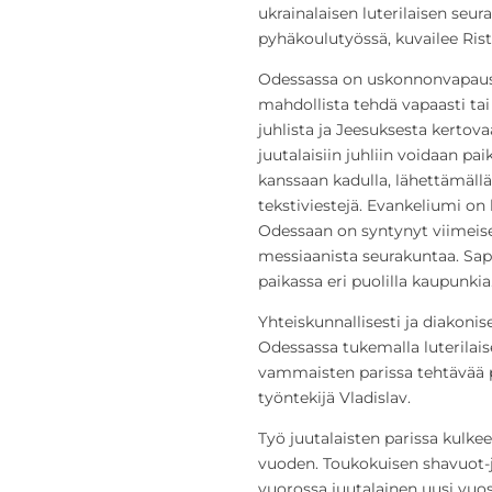
ukrainalaisen luterilaisen se
pyhäkoulutyössä, kuvailee Ris
Odessassa on uskonnonvapaus, 
mahdollista tehdä vapaasti tai 
juhlista ja Jeesuksesta kertova
juutalaisiin juhliin voidaan pa
kanssaan kadulla, lähettämällä 
tekstiviestejä. Evankeliumi on 
Odessaan on syntynyt viimeise
messiaanista seurakuntaa. Sap
paikassa eri puolilla kaupunkia
Yhteiskunnallisesti ja diakonis
Odessassa tukemalla luterilai
vammaisten parissa tehtävää pa
työntekijä Vladislav.
Työ juutalaisten parissa kulke
vuoden. Toukokuisen shavuot-j
vuorossa juutalainen uusi vuos