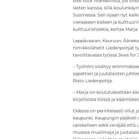
olisi ollut mahdollista, jos ol
lasten kanssa, sillä koulunkäynt
Suomessa. Sen sijaan nyt kaiki
vieraaseen kieleen ja kulttuuri
kulttuurishokkia, kertaa Marja
Leppävaaran, Keuruun, Äänekos
nimikkolähetit Liedenpohjat ty
tavoittavassa työssä Jews for 
– Työhöni sisältyy enimmäksee
sapattien ja juutalaisten juhli
Risto Liedenpohja.
– Marja on koulutukseltaan kie
kirjallisissa töissä ja käännök
Odessa on perinteisesti ollut 
kaupunki. Kaupungin pääkieli o
opiskellaan sekä venäjää että 
muassa muslimeja ja juutalaisia