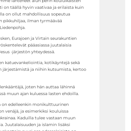
isimme lähteneet alun perin kouluikäisten
i on täällä hyvin vaativaa ja erilaista kuin
lla on ollut mahdollisuus sopeutua
in pikkuhiljaa, ilman tyrmäävää
 Liedenpohja.
ken, Eurajoen ja Virtain seurakuntien
öskentelevät pääasiassa juutalaisia
Jesus -järjestön yhteydessä.
n katuevankeliointia, kotikäyntejä sekä
en järjestämistä ja niihin kutsumista, kertoo
lenkääntäjä, joten hän auttaa lähinnä
sissä muun ajan kuluessa lasten ehdoilla.
ja on edelleenkin monikulttuurinen
n venäjä, ja esimerkiksi kouluissa
ukrainaa. Kaduilla tulee vastaan muun
. Juutalaisuuden ja islamin lisäksi