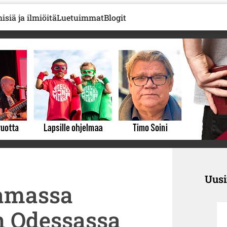
isiä ja ilmiöitä
Luetuimmat
Blogit
Uus
tamassa
n Odessassa