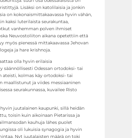
skontoja: suuri osa odessalaisista on
stittyjä. Lisäksi on katolilaisia ja jonkin
aisia on kokonaismittakaavassa hyvin vähän,
 kaksi luterilaista seurakuntaa,
 Jotkut vanhemman polven ihmiset
oska Neuvostoliiton aikana opetettiin että
ytyy myös pienessä mittakaavassa Jehovan
logeja ja hare krishnoja.
aattaa olla hyvin erilaisia
 säännöllisesti Odessan ortodoksi- tai
ateisti, kolmas käy ortodoksi- tai
in maallistunut ja viides messiaaninen
isessa seurakunnassa, kuvailee Risto
 hyvin juutalainen kaupunki, sillä heidän
ttu, toisin kuin aikoinaan Pietarissa ja
ilmansodan kauhuja lähes puolet
pungissa oli lukuisia synagogia ja hyvin
mintaa. Nyt juutalaisten määrä on toki