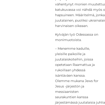
vähentynyt monien muutettua I
katukuvassa voi nähdä myös ort
hapsuineen. Määritelmä, jonka
juutalainen, puoliksi ukrainala
harvinaisen oikeaan.
Kylväjän työ Odessassa on
monimuotoista.
– Menemme kaduille,
yleisille paikoille ja
juutalaiskoteihin, joissa
opetetaan Raamattua ja
rukoillaan yhdessä
isäntäväen kanssa.
Olemme mukana Jews for
Jesus -järjestön ja
messiaanisten
seurakuntien kanssa
järjestämässä juutalaisia juhl