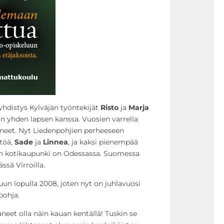
yhdistys Kylväjän työntekijät
Risto
ja
Marja
n yhden lapsen kanssa. Vuosien varrella
aneet. Nyt Liedenpohjien perheeseen
ttöä,
Sade
ja
Linnea
, ja kaksi pienempää
en kotikaupunki on Odessassa. Suomessa
ssä Virroilla.
n lopulla 2008, joten nyt on juhlavuosi
pohja.
neet olla näin kauan kentällä! Tuskin se