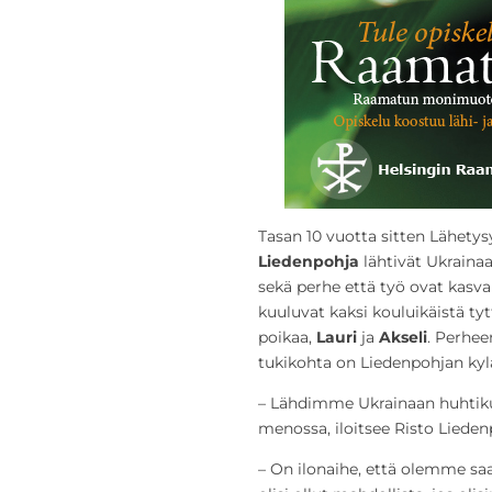
Tasan 10 vuotta sitten Lähetys
Liedenpohja
lähtivät Ukrainaa
sekä perhe että työ ovat kasv
kuuluvat kaksi kouluikäistä ty
poikaa,
Lauri
ja
Akseli
. Perhe
tukikohta on Liedenpohjan kylä
– Lähdimme Ukrainaan huhtikuu
menossa, iloitsee Risto Lieden
– On ilonaihe, että olemme saa