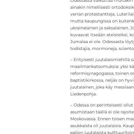
Odessassa vaikuttaa muitakin u
ainakin nimellisesti ortodoksikri
verran protestantteja. Luteril
mutta kaupungissa on kuitenkin
ukrainalainen ja saksalainen.
kuvaavat itseään ateisteiksi, k
Jumalaa ei ole. Odessasta lö
todistajia, mormoneja, sciento
– Erityisesti juutalaismiehillä s
maailmankatsomuksia: yksi käy
reformisynagogassa, toinen on 
baptistikirkossa, neljäs on hyv
juutalainen, joka käy messiaan
Liedenpohja.
– Odessa on perinteisesti ollut
asumistaan täällä ei ole rajoite
Moskovassa. Ennen toisen maa
asukkaista oli juutalaisia. Kau
paljon juutalaista kulttuuritoi