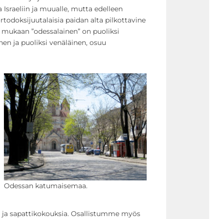
sraeliin ja muualle, mutta edelleen
odoksijuutalaisia paidan alta pilkottavine
 mukaan ”odessalainen” on puoliksi
inen ja puoliksi venäläinen, osuu
Odessan katumaisemaa.
ia ja sapattikokouksia. Osallistumme myös