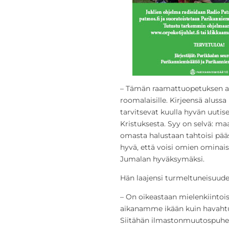
– Tämän raamattuopetuksen aih
roomalaisille. Kirjeensä alussa 
tarvitsevat kuulla hyvän uutis
Kristuksesta. Syy on selvä: maa
omasta halustaan tahtoisi pääs
hyvä, että voisi omien ominais
Jumalan hyväksymäksi.
Hän laajensi turmeltuneisuud
– On oikeastaan mielenkiintoi
aikanamme ikään kuin havah
Siitähän ilmastonmuutospuhei