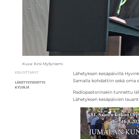
Kuva: Kirsi Myllyniemi
KIRJOITTANUT
Lähetyksen kesäpäivillä Hyvink
Samalla kohdattiin sekä oma 
LÄHETYSYHDISTYS
KYLVÄJÄ
Radiopastorinakin tunnettu lä
Lähetyksen kesäpäivien lauanta