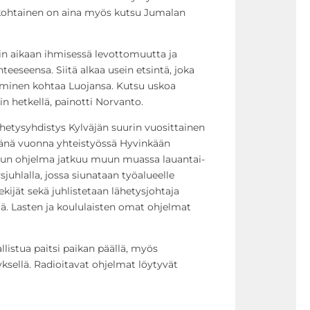
jankohtainen on aina myös kutsu Jumalan
n aikaan ihmisessä levottomuutta ja
eseensa. Siitä alkaa usein etsintä, joka
ihminen kohtaa Luojansa. Kutsu uskoa
n hetkellä, painotti Norvanto.
hetysyhdistys Kylväjän suurin vuosittainen
tänä vuonna yhteistyössä Hyvinkään
pun ohjelma jatkuu muun muassa lauantai-
ysjuhlalla, jossa siunataan työalueelle
ekijät sekä juhlistetaan lähetysjohtaja
ä. Lasten ja koululaisten omat ohjelmat
llistua paitsi paikan päällä, myös
tyksellä. Radioitavat ohjelmat löytyvät