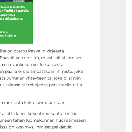
e on otettu Paavalin kirjeestä
Paavali kertoo siitä, miksi kaikki ihmiset
en eli evankeliumin Jeesuksesta
n päällä ei ole ainoatakaan ihmistä, joka
tä Jumalan yhteyteen tai joka olisi niin
uuksiensa tai tekojensa perusteella tulla
en ihmisistä koko luomakuntaan:
sta, että lähes koko ihmiskunta tuntuu
tuneen tähän luomakunnan huokaamiseen.
ssa on kysymys. Ihmiset pelkäävät