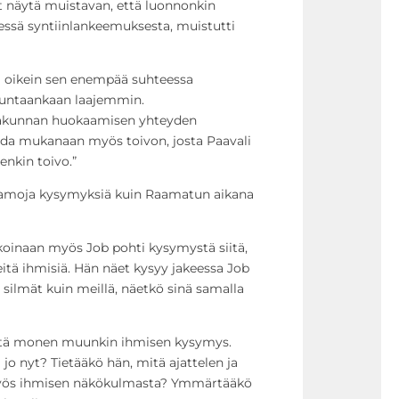
vät näytä muistavan, että luonnonkin
essä syntiinlankeemuksesta, muistutti
oikein sen enempää suhteessa
untaankaan laajemmin.
makunnan huokaamisen yhteyden
oda mukanaan myös toivon, josta Paavali
enkin toivo.”
samoja kysymyksiä kuin Raamatun aikana
aikoinaan myös Job pohti kysymystä siitä,
itä ihmisiä. Hän näet kysyy jakeessa Job
 silmät kuin meillä, näetkö sinä samalla
ttä monen muunkin ihmisen kysymys.
o nyt? Tietääkö hän, mitä ajattelen ja
yös ihmisen näkökulmasta? Ymmärtääkö