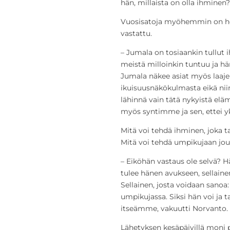
hän, millaista on olla ihminen?
Vuosisatoja myöhemmin on he
vastattu.
– Jumala on tosiaankin tullut i
meistä milloinkin tuntuu ja 
Jumala näkee asiat myös laaje
ikuisuusnäkökulmasta eikä nii
lähinnä vain tätä nykyistä el
myös syntimme ja sen, ettei y
Mitä voi tehdä ihminen, joka ta
Mitä voi tehdä umpikujaan jo
– Eiköhän vastaus ole selvä? H
tulee hänen avukseen, sellainen
Sellainen, josta voidaan sanoa:
umpikujassa. Siksi hän voi ja 
itseämme, vakuutti Norvanto.
Lähetyksen kesäpäivillä moni 