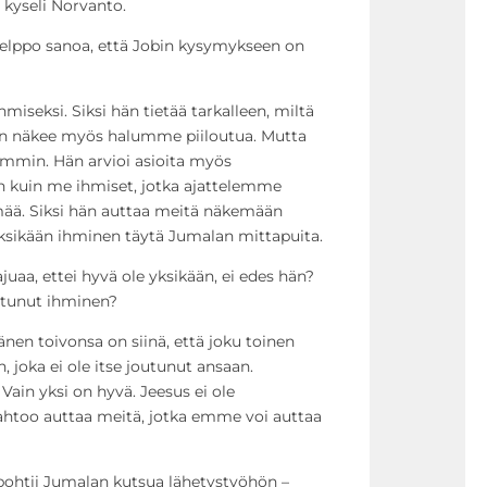
 kyseli Norvanto.
lppo sanoa, että Jobin kysymykseen on
hmiseksi. Siksi hän tietää tarkalleen, miltä
hän näkee myös halumme piiloutua. Mutta
mmin. Hän arvioi asioita myös
n kuin me ihmiset, jotka ajattelemme
ämää. Siksi hän auttaa meitä näkemään
ksikään ihminen täytä Jumalan mittapuita.
juaa, ettei hyvä ole yksikään, ei edes hän?
utunut ihminen?
änen toivonsa on siinä, että joku toinen
, joka ei ole itse joutunut ansaan.
 Vain yksi on hyvä. Jeesus ei ole
tahtoo auttaa meitä, jotka emme voi auttaa
pohtii Jumalan kutsua lähetystyöhön –