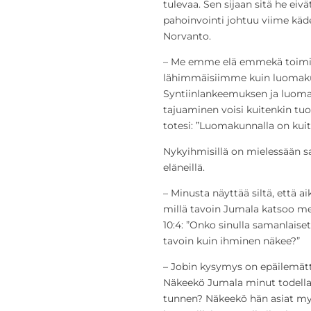
tulevaa. Sen sijaan sitä he ei
pahoinvointi johtuu viime käd
Norvanto.
– Me emme elä emmekä toimi 
lähimmäisiimme kuin luomak
Syntiinlankeemuksen ja luo
tajuaminen voisi kuitenkin tu
totesi: ”Luomakunnalla on kuit
Nykyihmisillä on mielessään 
eläneillä.
– Minusta näyttää siltä, että 
millä tavoin Jumala katsoo me
10:4: ”Onko sinulla samanlaiset
tavoin kuin ihminen näkee?”
– Jobin kysymys on epäilemä
Näkeekö Jumala minut todella j
tunnen? Näkeekö hän asiat m