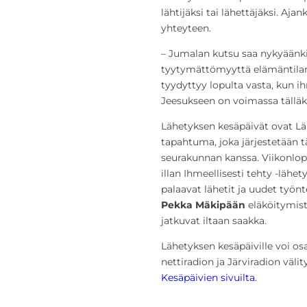
lähtijäksi tai lähettäjäksi. A
yhteyteen.
– Jumalan kutsu saa nykyäänki
tyytymättömyyttä elämäntilante
tyydyttyy lopulta vasta, kun 
Jeesukseen on voimassa tälläki
Lähetyksen kesäpäivät ovat Lä
tapahtuma, joka järjestetään 
seurakunnan kanssa. Viikonlo
illan Ihmeellisesti tehty -lähet
palaavat lähetit ja uudet työnt
Pekka Mäkipään
eläköitymist
jatkuvat iltaan saakka.
Lähetyksen kesäpäiville voi osa
nettiradion ja Järviradion väli
Kesäpäivien sivuilta
.