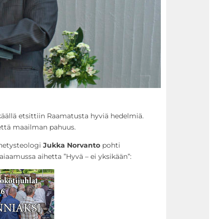
äällä etsittiin Raamatusta hyviä hedelmiä.
että maailman pahuus.
hetysteologi
Jukka Norvanto
pohti
iaamussa aihetta ”Hyvä – ei yksikään”: