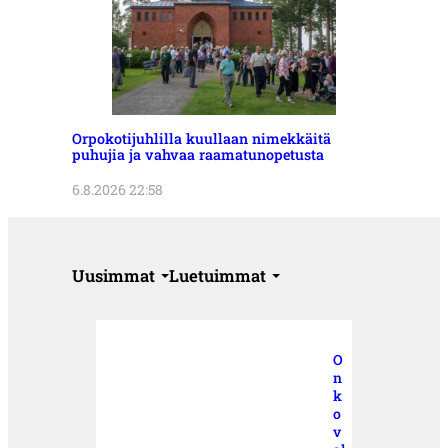
Orpokotijuhlilla kuullaan nimekkäitä
puhujia ja vahvaa raamatunopetusta
6.8.2026 22:58
Uusimmat
Luetuimmat
O
n
k
o
v