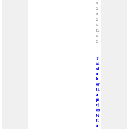
8.
2
0
2
6
11:
4
2
T
oi
st
a
k
er
ta
a
jä
rj
es
te
tt
ä