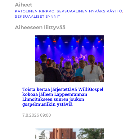
Aiheet
KATOLINEN KIRKKO
, 
SEKSUAALINEN HYVÄKSIKÄYTTÖ
, 
SEKSUAALISET SYNNIT
Aiheeseen liittyvää
Toista kertaa järjestettävä WilliGospel
kokoaa jälleen Lappeenrannan
Linnoitukseen suuren joukon
gospelmusiikin ystäviä
7.8.2026 09:00