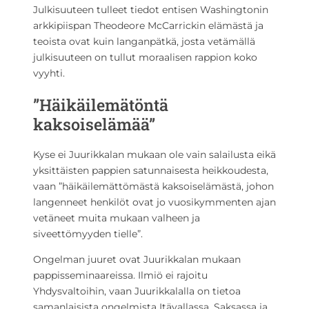
Julkisuuteen tulleet tiedot entisen Washingtonin
arkkipiispan Theodeore McCarrickin elämästä ja
teoista ovat kuin langanpätkä, josta vetämällä
julkisuuteen on tullut moraalisen rappion koko
vyyhti.
”Häikäilemätöntä
kaksoiselämää”
Kyse ei Juurikkalan mukaan ole vain salailusta eikä
yksittäisten pappien satunnaisesta heikkoudesta,
vaan ”häikäilemättömästä kaksoiselämästä, johon
langenneet henkilöt ovat jo vuosikymmenten ajan
vetäneet muita mukaan valheen ja
siveettömyyden tielle”.
Ongelman juuret ovat Juurikkalan mukaan
pappisseminaareissa. Ilmiö ei rajoitu
Yhdysvaltoihin, vaan Juurikkalalla on tietoa
samanlaisista ongelmista Itävallassa, Saksassa ja