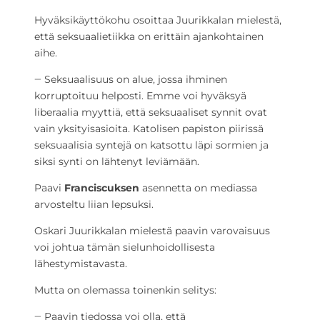
Hyväksikäyttökohu osoittaa Juurikkalan mielestä,
että seksuaalietiikka on erittäin ajankohtainen
aihe.
‒ Seksuaalisuus on alue, jossa ihminen
korruptoituu helposti. Emme voi hyväksyä
liberaalia myyttiä, että seksuaaliset synnit ovat
vain yksityisasioita. Katolisen papiston piirissä
seksuaalisia syntejä on katsottu läpi sormien ja
siksi synti on lähtenyt leviämään.
Paavi
Franciscuksen
asennetta on mediassa
arvosteltu liian lepsuksi.
Oskari Juurikkalan mielestä paavin varovaisuus
voi johtua tämän sielunhoidollisesta
lähestymistavasta.
Mutta on olemassa toinenkin selitys:
‒ Paavin tiedossa voi olla, että