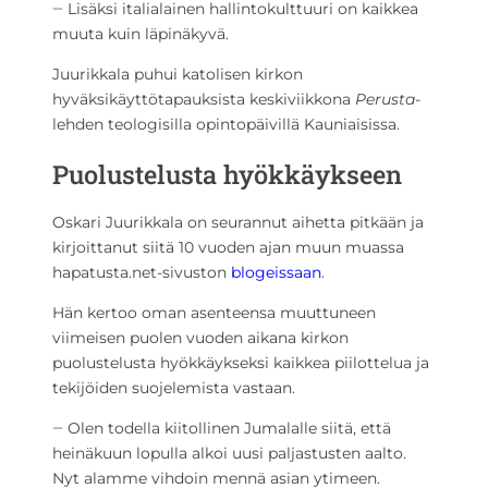
‒ Lisäksi italialainen hallintokulttuuri on kaikkea
muuta kuin läpinäkyvä.
Juurikkala puhui katolisen kirkon
hyväksikäyttötapauksista keskiviikkona
Perusta
-
lehden teologisilla opintopäivillä Kauniaisissa.
Puolustelusta hyökkäykseen
Oskari Juurikkala on seurannut aihetta pitkään ja
kirjoittanut siitä 10 vuoden ajan muun muassa
hapatusta.net-sivuston
blogeissaan
.
Hän kertoo oman asenteensa muuttuneen
viimeisen puolen vuoden aikana kirkon
puolustelusta hyökkäykseksi kaikkea piilottelua ja
tekijöiden suojelemista vastaan.
‒ Olen todella kiitollinen Jumalalle siitä, että
heinäkuun lopulla alkoi uusi paljastusten aalto.
Nyt alamme vihdoin mennä asian ytimeen.