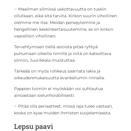
‒ Maailman silmissä uskottavuutta on tuskin
ollutkaan, eikä sitä tarvita. Kirkon suurin vihollinen
olemme me itse. Meidän penseytemme ja
hengellinen keskinkertaisuutemme, se on kirkon
vaarallisin vihollinen.
Tervehtymisen tiellä asioista pitää ryhtyä
puhumaan oikeilla nimillä ja niitä on katsottava
silmiin, Juurikkala muistuttaa.
Tärkeää on myös rohkeus saarnata lakia ja
oikeudenmukaisuutta evankeliumin rinnalla.
Pappien toimiin ei myöskään voi suhtautua
ainoastaan sielunhoidollisesti.
‒ Pitää olla periaatteet, missä raja tulee vastaan,
koska on kyse muiden ihmisten suojelemisesta.
Lepsu paavi