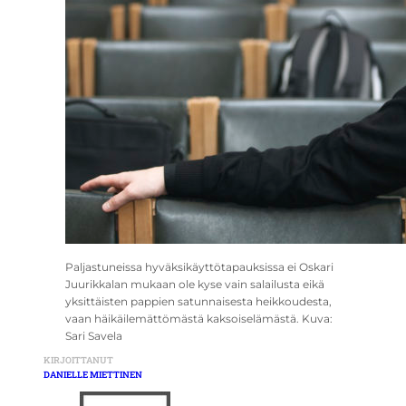
Paljastuneissa hyväksikäyttötapauksissa ei Oskari
Juurikkalan mukaan ole kyse vain salailusta eikä
yksittäisten pappien satunnaisesta heikkoudesta,
vaan häikäilemättömästä kaksoiselämästä. Kuva:
Sari Savela
KIRJOITTANUT
DANIELLE MIETTINEN