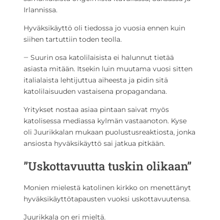
Irlannissa.
Hyväksikäyttö oli tiedossa jo vuosia ennen kuin
siihen tartuttiin toden teolla.
‒ Suurin osa katolilaisista ei halunnut tietää
asiasta mitään. Itsekin luin muutama vuosi sitten
italialaista lehtijuttua aiheesta ja pidin sitä
katolilaisuuden vastaisena propagandana.
Yritykset nostaa asiaa pintaan saivat myös
katolisessa mediassa kylmän vastaanoton. Kyse
oli Juurikkalan mukaan puolustusreaktiosta, jonka
ansiosta hyväksikäyttö sai jatkua pitkään.
”Uskottavuutta tuskin olikaan”
Monien mielestä katolinen kirkko on menettänyt
hyväksikäyttötapausten vuoksi uskottavuutensa.
Juurikkala on eri mieltä.