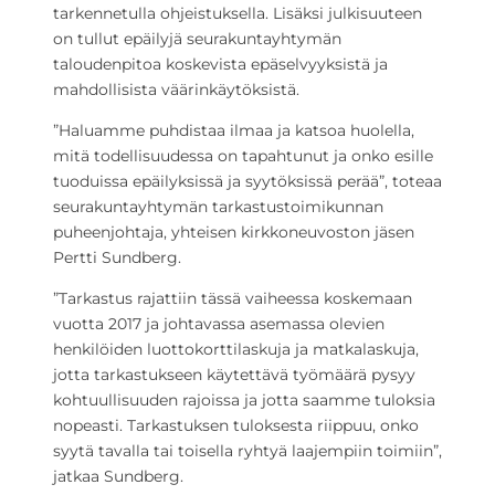
tarkennetulla ohjeistuksella. Lisäksi julkisuuteen
on tullut epäilyjä seurakuntayhtymän
taloudenpitoa koskevista epäselvyyksistä ja
mahdollisista väärinkäytöksistä.
”Haluamme puhdistaa ilmaa ja katsoa huolella,
mitä todellisuudessa on tapahtunut ja onko esille
tuoduissa epäilyksissä ja syytöksissä perää”, toteaa
seurakuntayhtymän tarkastustoimikunnan
puheenjohtaja, yhteisen kirkkoneuvoston jäsen
Pertti Sundberg.
”Tarkastus rajattiin tässä vaiheessa koskemaan
vuotta 2017 ja johtavassa asemassa olevien
henkilöiden luottokorttilaskuja ja matkalaskuja,
jotta tarkastukseen käytettävä työmäärä pysyy
kohtuullisuuden rajoissa ja jotta saamme tuloksia
nopeasti. Tarkastuksen tuloksesta riippuu, onko
syytä tavalla tai toisella ryhtyä laajempiin toimiin”,
jatkaa Sundberg.