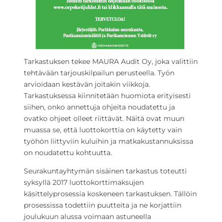
Tarkastuksen tekee MAURA Audit Oy, joka valittiin
tehtävään tarjouskilpailun perusteella. Työn
arvioidaan kestävän joitakin viikkoja.
Tarkastuksessa kiinnitetään huomiota erityisesti
siihen, onko annettuja ohjeita noudatettu ja
ovatko ohjeet olleet riittävät. Näitä ovat muun
muassa se, että luottokorttia on käytetty vain
työhön liittyviin kuluihin ja matkakustannuksissa
on noudatettu kohtuutta.
Seurakuntayhtymän sisäinen tarkastus toteutti
syksyllä 2017 luottokorttimaksujen
käsittelyprosessia koskeneen tarkastuksen. Tällöin
prosessissa todettiin puutteita ja ne korjattiin
joulukuun alussa voimaan astuneella