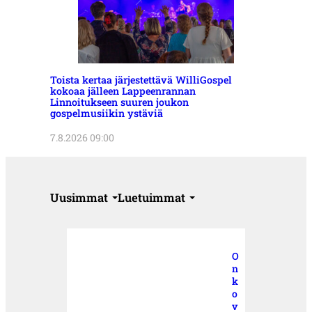
Toista kertaa järjestettävä WilliGospel
kokoaa jälleen Lappeenrannan
Linnoitukseen suuren joukon
gospelmusiikin ystäviä
7.8.2026 09:00
Uusimmat
Luetuimmat
O
n
k
o
v