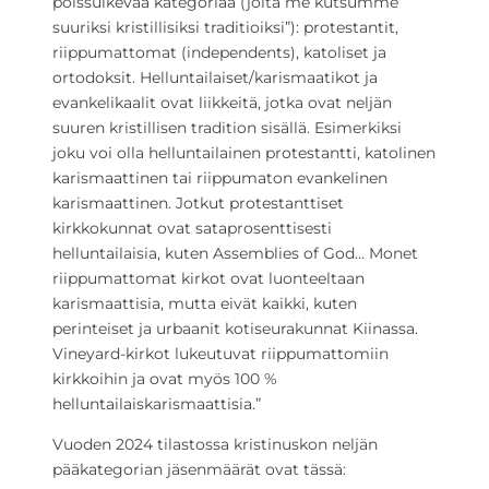
poissulkevaa kategoriaa (joita me kutsumme”
suuriksi kristillisiksi traditioiksi”): protestantit,
riippumattomat (independents), katoliset ja
ortodoksit. Helluntailaiset/karismaatikot ja
evankelikaalit ovat liikkeitä, jotka ovat neljän
suuren kristillisen tradition sisällä. Esimerkiksi
joku voi olla helluntailainen protestantti, katolinen
karismaattinen tai riippumaton evankelinen
karismaattinen. Jotkut protestanttiset
kirkkokunnat ovat sataprosenttisesti
helluntailaisia, kuten Assemblies of God… Monet
riippumattomat kirkot ovat luonteeltaan
karismaattisia, mutta eivät kaikki, kuten
perinteiset ja urbaanit kotiseurakunnat Kiinassa.
Vineyard-kirkot lukeutuvat riippumattomiin
kirkkoihin ja ovat myös 100 %
helluntailaiskarismaattisia.”
Vuoden 2024 tilastossa kristinuskon neljän
pääkategorian jäsenmäärät ovat tässä: