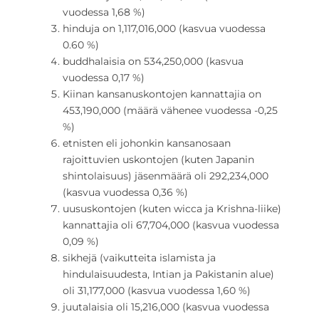
vuodessa 1,68 %)
hinduja on 1,117,016,000 (kasvua vuodessa
0.60 %)
buddhalaisia on 534,250,000 (kasvua
vuodessa 0,17 %)
Kiinan kansanuskontojen kannattajia on
453,190,000 (määrä vähenee vuodessa -0,25
%)
etnisten eli johonkin kansanosaan
rajoittuvien uskontojen (kuten Japanin
shintolaisuus) jäsenmäärä oli 292,234,000
(kasvua vuodessa 0,36 %)
uususkontojen (kuten wicca ja Krishna-liike)
kannattajia oli 67,704,000 (kasvua vuodessa
0,09 %)
sikhejä (vaikutteita islamista ja
hindulaisuudesta, Intian ja Pakistanin alue)
oli 31,177,000 (kasvua vuodessa 1,60 %)
juutalaisia oli 15,216,000 (kasvua vuodessa