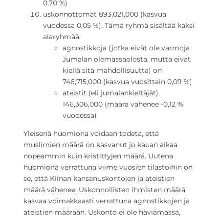
0,70 %)
uskonnottomat 893,021,000 (kasvua
vuodessa 0,05 %). Tämä ryhmä sisältää kaksi
alaryhmää:
agnostikkoja (jotka eivät ole varmoja
Jumalan olemassaolosta, mutta eivät
kiellä sitä mahdollisuutta) on
746,715,000 (kasvua vuosittain 0,09 %)
ateistit (eli jumalankieltäjät)
146,306,000 (määrä vähenee -0,12 %
vuodessa)
Yleisenä huomiona voidaan todeta, että
muslimien määrä on kasvanut jo kauan aikaa
nopeammin kuin kristittyjen määrä. Uutena
huomiona verrattuna viime vuosien tilastoihin on
se, että Kiinan kansanuskontojen ja ateistien
määrä vähenee. Uskonnollisten ihmisten määrä
kasvaa voimakkaasti verrattuna agnostikkojen ja
ateistien määrään. Uskonto ei ole häviämässä,