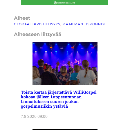
Aiheet
GLOBAALI KRISTILLISYYS
, 
MAAILMAN USKONNOT
Aiheeseen liittyvää
Toista kertaa järjestettävä WilliGospel
kokoaa jälleen Lappeenrannan
Linnoitukseen suuren joukon
gospelmusiikin ystäviä
7.8.2026 09:00