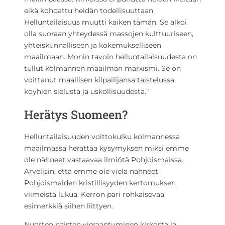
eikä kohdattu heidän todellisuuttaan.
Helluntailaisuus muutti kaiken tämän. Se alkoi
olla suoraan yhteydessä massojen kulttuuriseen,
yhteiskunnalliseen ja kokemukselliseen
maailmaan. Monin tavoin helluntailaisuudesta on
tullut kolmannen maailman marxismi. Se on
voittanut maallisen kilpailijansa taistelussa
köyhien sielusta ja uskollisuudesta.”
Herätys Suomeen?
Helluntailaisuuden voittokulku kolmannessa
maailmassa herättää kysymyksen miksi emme
ole nähneet vastaavaa ilmiötä Pohjoismaissa.
Arvelisin, että emme ole vielä nähneet
Pohjoismaiden kristillisyyden kertomuksen
viimeistä lukua. Kerron pari rohkaisevaa
esimerkkiä siihen liittyen.
Nuorten naisten vieraantuminen kirkosta ja