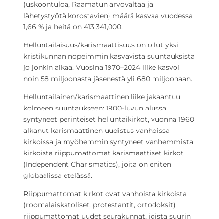
(uskoontuloa, Raamatun arvovaltaa ja
lähetystyötä korostavien) määrä kasvaa vuodessa
1,66 % ja heitä on 413,341,000.
Helluntailaisuus/karismaattisuus on ollut yksi
kristikunnan nopeimmin kasvavista suuntauksista
jo jonkin aikaa. Vuosina 1970–2024 liike kasvoi
noin 58 miljoonasta jäsenestä yli 680 miljoonaan.
Helluntailainen/karismaattinen liike jakaantuu
kolmeen suuntaukseen: 1900-luvun alussa
syntyneet perinteiset helluntaikirkot, vuonna 1960
alkanut karismaattinen uudistus vanhoissa
kirkoissa ja myöhemmin syntyneet vanhemmista
kirkoista riippumattomat karismaattiset kirkot
(Independent Charismatics), joita on eniten
globaalissa etelässä.
Riippumattomat kirkot ovat vanhoista kirkoista
(roomalaiskatoliset, protestantit, ortodoksit)
riippumattomat uudet seurakunnat, joista suurin