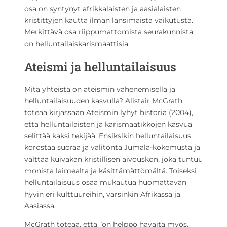
osa on syntynyt afrikkalaisten ja aasialaisten
kristittyjen kautta ilman länsimaista vaikutusta.
Merkittävä osa riippumattomista seurakunnista
on helluntailaiskarismaattisia.
Ateismi ja helluntailaisuus
Mitä yhteistä on ateismin vähenemisellä ja
helluntailaisuuden kasvulla? Alistair McGrath
toteaa kirjassaan Ateismin lyhyt historia (2004),
että helluntailaisten ja karismaatikkojen kasvua
selittää kaksi tekijää. Ensiksikin helluntailaisuus
korostaa suoraa ja välitöntä Jumala-kokemusta ja
välttää kuivakan kristillisen aivouskon, joka tuntuu
monista laimealta ja käsittämättömältä. Toiseksi
helluntailaisuus osaa mukautua huomattavan
hyvin eri kulttuureihin, varsinkin Afrikassa ja
Aasiassa.
McGrath toteaa, että ”on helppo havaita myös,