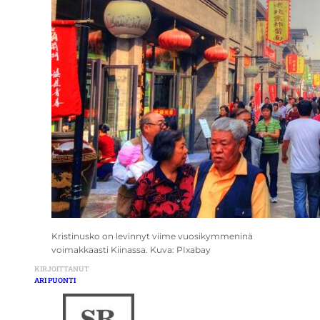
Kristinusko on levinnyt viime vuosikymmeninä
voimakkaasti Kiinassa. Kuva: PIxabay
KIRJOITTANUT
ARI PUONTI