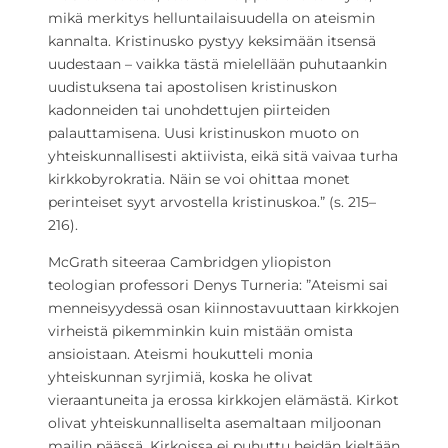
mikä merkitys helluntailaisuudella on ateismin
kannalta. Kristinusko pystyy keksimään itsensä
uudestaan – vaikka tästä mielellään puhutaankin
uudistuksena tai apostolisen kristinuskon
kadonneiden tai unohdettujen piirteiden
palauttamisena. Uusi kristinuskon muoto on
yhteiskunnallisesti aktiivista, eikä sitä vaivaa turha
kirkkobyrokratia. Näin se voi ohittaa monet
perinteiset syyt arvostella kristinuskoa.” (s. 215–
216).
McGrath siteeraa Cambridgen yliopiston
teologian professori Denys Turneria: ”Ateismi sai
menneisyydessä osan kiinnostavuuttaan kirkkojen
virheistä pikemminkin kuin mistään omista
ansioistaan. Ateismi houkutteli monia
yhteiskunnan syrjimiä, koska he olivat
vieraantuneita ja erossa kirkkojen elämästä. Kirkot
olivat yhteiskunnalliselta asemaltaan miljoonan
mailin päässä. Kirkoissa ei puhuttu heidän kieltään