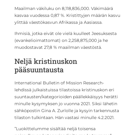
Maailman väkiluku on 8,118,836,000. Väkimäärä
kasvaa vuodessa 0,87 %. Kristittyjen määrän kasvu
ylittää väestökasvun Afrikassa ja Aasiassa.
Ihmisiä, jotka eivät ole vielä kuulleet Jeesuksesta
(evankelioimattomat) on 2,258,875,000 ja he
muodostavat 27,8 % maailman väestöstä.
Neljä kristinuskon
pääsuuntausta
International Bulletin of Mission Research-
lehdissä julkaistuissa tilastoissa kristinuskon eri
suuntausten/kategorioiden päällekkäisyys herätti
minulle kysymyksen jo vuonna 2021. Siksi lähetin
sähköpostin Gina A. Zurlolle ja kysyin tarkennusta
tilaston tulkintaan. Hän vastasi minulle 4.2.2021.
”Luokittelumme sisältää neljä toisensa