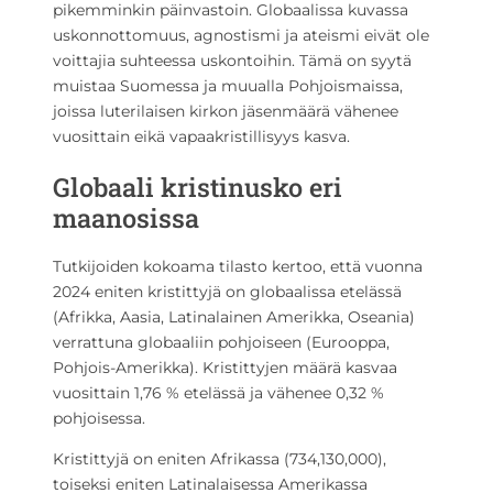
pikemminkin päinvastoin. Globaalissa kuvassa
uskonnottomuus, agnostismi ja ateismi eivät ole
voittajia suhteessa uskontoihin. Tämä on syytä
muistaa Suomessa ja muualla Pohjoismaissa,
joissa luterilaisen kirkon jäsenmäärä vähenee
vuosittain eikä vapaakristillisyys kasva.
Globaali kristinusko eri
maanosissa
Tutkijoiden kokoama tilasto kertoo, että vuonna
2024 eniten kristittyjä on globaalissa etelässä
(Afrikka, Aasia, Latinalainen Amerikka, Oseania)
verrattuna globaaliin pohjoiseen (Eurooppa,
Pohjois-Amerikka). Kristittyjen määrä kasvaa
vuosittain 1,76 % etelässä ja vähenee 0,32 %
pohjoisessa.
Kristittyjä on eniten Afrikassa (734,130,000),
toiseksi eniten Latinalaisessa Amerikassa