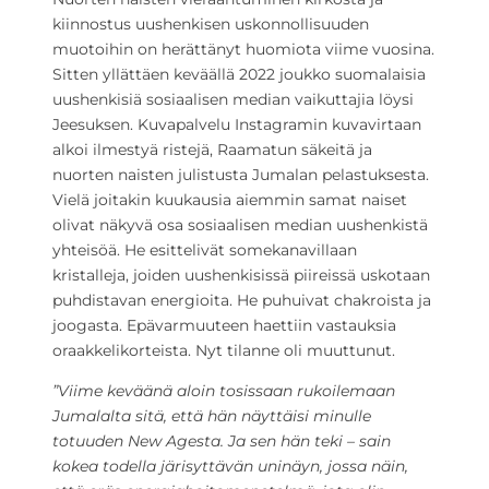
kiinnostus uushenkisen uskonnollisuuden
muotoihin on herättänyt huomiota viime vuosina.
Sitten yllättäen keväällä 2022 joukko suomalaisia
uushenkisiä sosiaalisen median vaikuttajia löysi
Jeesuksen. Kuvapalvelu Instagramin kuvavirtaan
alkoi ilmestyä ristejä, Raamatun säkeitä ja
nuorten naisten julistusta Jumalan pelastuksesta.
Vielä joitakin kuukausia aiemmin samat naiset
olivat näkyvä osa sosiaalisen median uushenkistä
yhteisöä. He esittelivät somekanavillaan
kristalleja, joiden uushenkisissä piireissä uskotaan
puhdistavan energioita. He puhuivat chakroista ja
joogasta. Epävarmuuteen haettiin vastauksia
oraakkelikorteista. Nyt tilanne oli muuttunut.
”Viime keväänä aloin tosissaan rukoilemaan
Jumalalta sitä, että hän näyttäisi minulle
totuuden New Agesta. Ja sen hän teki – sain
kokea todella järisyttävän uninäyn, jossa näin,