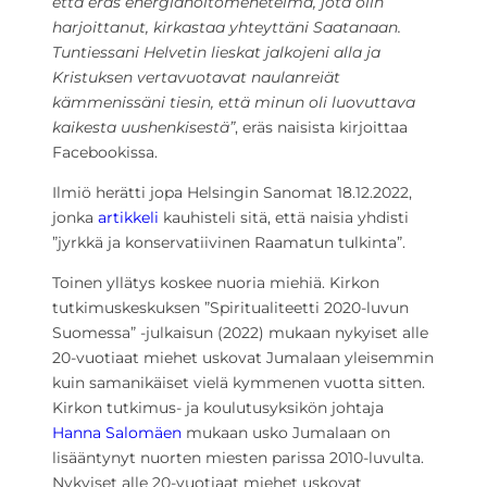
että eräs energiahoitomenetelmä, jota olin
harjoittanut, kirkastaa yhteyttäni Saatanaan.
Tuntiessani Helvetin lieskat jalkojeni alla ja
Kristuksen vertavuotavat naulanreiät
kämmenissäni tiesin, että minun oli luovuttava
kaikesta uushenkisestä”
, eräs naisista kirjoittaa
Facebookissa.
Ilmiö herätti jopa Helsingin Sanomat 18.12.2022,
jonka
artikkeli
kauhisteli sitä, että naisia yhdisti
”jyrkkä ja konservatiivinen Raamatun tulkinta”.
Toinen yllätys koskee nuoria miehiä. Kirkon
tutkimuskeskuksen ”Spiritualiteetti 2020-luvun
Suomessa” -julkaisun (2022) mukaan nykyiset alle
20-vuotiaat miehet uskovat Jumalaan yleisemmin
kuin samanikäiset vielä kymmenen vuotta sitten.
Kirkon tutkimus- ja koulutusyksikön johtaja
Hanna Salomäen
mukaan usko Jumalaan on
lisääntynyt nuorten miesten parissa 2010-luvulta.
Nykyiset alle 20-vuotiaat miehet uskovat