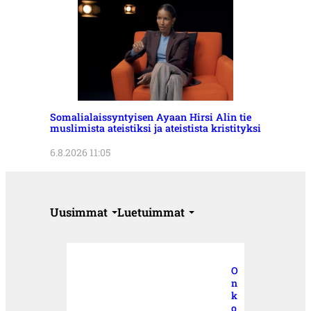
Somalialaissyntyisen Ayaan Hirsi Alin tie
muslimista ateistiksi ja ateistista kristityksi
6.8.2026 11:05
Uusimmat
Luetuimmat
O
n
k
o