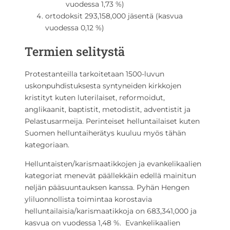
vuodessa 1,73 %)
ortodoksit 293,158,000 jäsentä (kasvua
vuodessa 0,12 %)
Termien selitystä
Protestanteilla tarkoitetaan 1500-luvun
uskonpuhdistuksesta syntyneiden kirkkojen
kristityt kuten luterilaiset, reformoidut,
anglikaanit, baptistit, metodistit, adventistit ja
Pelastusarmeija. Perinteiset helluntailaiset kuten
Suomen helluntaiherätys kuuluu myös tähän
kategoriaan.
Helluntaisten/karismaatikkojen ja evankelikaalien
kategoriat menevät päällekkäin edellä mainitun
neljän pääsuuntauksen kanssa. Pyhän Hengen
yliluonnollista toimintaa korostavia
helluntailaisia/karismaatikkoja on 683,341,000 ja
kasvua on vuodessa 1,48 %. Evankelikaalien