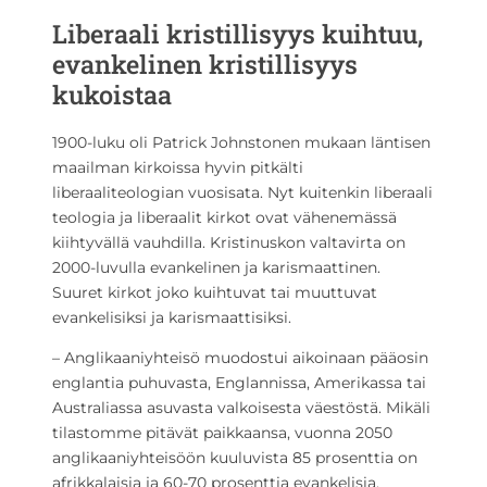
Liberaali kristillisyys kuihtuu,
evankelinen kristillisyys
kukoistaa
1900-luku oli Patrick Johnstonen mukaan läntisen
maailman kirkoissa hyvin pitkälti
liberaaliteologian vuosisata. Nyt kuitenkin liberaali
teologia ja liberaalit kirkot ovat vähenemässä
kiihtyvällä vauhdilla. Kristinuskon valtavirta on
2000-luvulla evankelinen ja karismaattinen.
Suuret kirkot joko kuihtuvat tai muuttuvat
evankelisiksi ja karismaattisiksi.
– Anglikaaniyhteisö muodostui aikoinaan pääosin
englantia puhuvasta, Englannissa, Amerikassa tai
Australiassa asuvasta valkoisesta väestöstä. Mikäli
tilastomme pitävät paikkaansa, vuonna 2050
anglikaaniyhteisöön kuuluvista 85 prosenttia on
afrikkalaisia ja 60-70 prosenttia evankelisia,