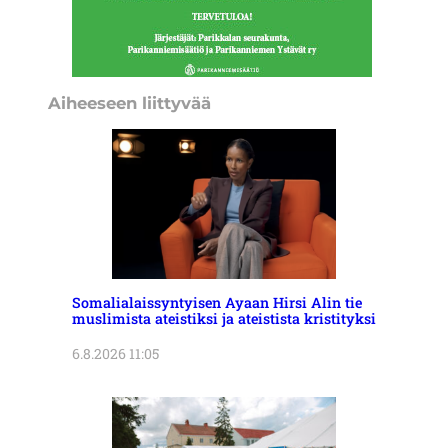
Aiheeseen liittyvää
Somalialaissyntyisen Ayaan Hirsi Alin tie
muslimista ateistiksi ja ateistista kristityksi
6.8.2026 11:05