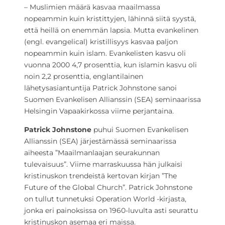
– Muslimien määrä kasvaa maailmassa
nopeammin kuin kristittyjen, lähinnä siitä syystä,
että heillä on enemmän lapsia. Mutta evankelinen
(engl. evangelical) kristillisyys kasvaa paljon
nopeammin kuin islam. Evankelisten kasvu oli
vuonna 2000 4,7 prosenttia, kun islamin kasvu oli
noin 2,2 prosenttia, englantilainen
lähetysasiantuntija Patrick Johnstone sanoi
Suomen Evankelisen Allianssin (SEA) seminaarissa
Helsingin Vapaakirkossa viime perjantaina.
Patrick Johnstone
puhui Suomen Evankelisen
Allianssin (SEA) järjestämässä seminaarissa
aiheesta ”Maailmanlaajan seurakunnan
tulevaisuus”. Viime marraskuussa hän julkaisi
kristinuskon trendeistä kertovan kirjan ”The
Future of the Global Church”. Patrick Johnstone
on tullut tunnetuksi Operation World -kirjasta,
jonka eri painoksissa on 1960-luvulta asti seurattu
kristinuskon asemaa eri maissa.