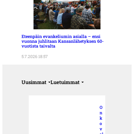
Eteenpäin evankeliumin asialla – ensi
vuonna juhlitaan Kansanlähetyksen 60-
vuotista taivalta
5.7.2026 18:57
Uusimmat
Luetuimmat
O
n
k
o
v