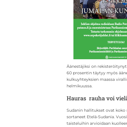
Äänestäjiksi on rekisteröityny
60 prosentin täytyy myös äänest
kulkuyhteyksien maassa virall
helmikuussa.
Hauras rauha voi viel
Sudanin hallitukset ovat koko 
sortaneet Etelä-Sudania. Vuos
taisteluihin arvioidaan kuolle