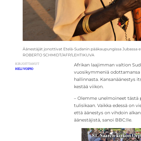
Äänestäjät jonottivat Etelä-Sudanin pääkaupungissa Jubassa 
ROBERTO SCHMIDT/AFP/LEHTIKUVA
KIRJOITTANUT
Afrikan laajimman valtion Sud
HELI VOIPIO
vuosikymmeniä odottamansa t
hallinnasta. Kansanäänestys it
kestää viikon.
– Olemme unelmoineet tästä päiv
tulisikaan. Vaikka edessä on vi
että äänestys on vihdoin alkan
äänestäjistä, sanoi BBC:lle.