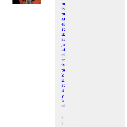
m
is
ta
at
ei
st
ik
si
ja
at
ei
st
is
ta
k
ri
st
it
y
k
si
6.
8.