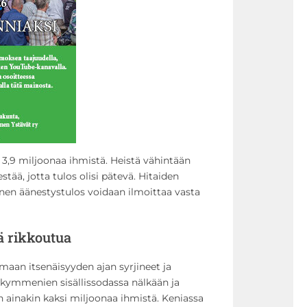
t 3,9 miljoonaa ihmistä. Heistä vähintään
ää, jotta tulos olisi pätevä. Hitaiden
inen äänestystulos voidaan ilmoittaa vasta
ä rikkoutua
maan itsenäisyyden ajan syrjineet ja
ikymmenien sisällissodassa nälkään ja
en ainakin kaksi miljoonaa ihmistä. Keniassa