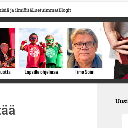
isiä ja ilmiöitä
Luetuimmat
Blogit
Uus
tää