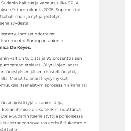
 Sudanin hallitus ja vapautusliike SPLA
uksen 9. tammikuuta.2005. Sopimus toi
tsehallinnon ja nyt järjestetyn
senäisyydestä.
rjestetty. Ihmiset odottavat
a, kommentoi Euroopan unionin
nica De Keyes.
nin valtion tuloista ja 95 prosenttia sen
ä pumpataan etelästä. Öljytulojen jaosta
sanäänestyksen jälkeen kiistellään yhä,
lillä. Monet tulenarat kysymykset
tomuuksia itsenäistymisprosessin aikana tai
osin kristittyjä tai animisteja,
. Etelän ihmisiä on kuitenkin muuttanut
 Etelä-Sudanin itsenäistyttyä pohjoisessa
akia alettaneen soveltaa entistä tiukemmin
stittyihin.