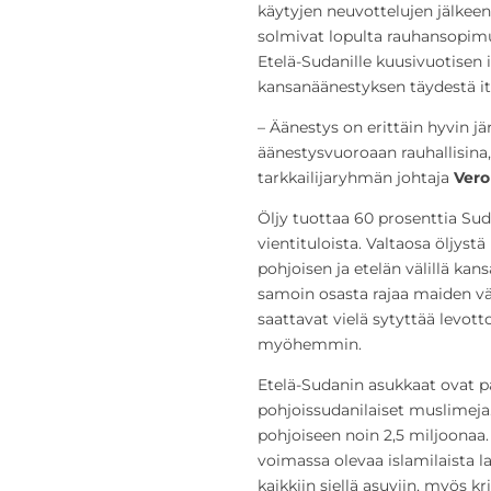
käytyjen neuvottelujen jälkeen
solmivat lopulta rauhansopim
Etelä-Sudanille kuusivuotisen i
kansanäänestyksen täydestä it
– Äänestys on erittäin hyvin jä
äänestysvuoroaan rauhallisin
tarkkailijaryhmän johtaja
Vero
Öljy tuottaa 60 prosenttia Suda
vientituloista. Valtaosa öljyst
pohjoisen ja etelän välillä kan
samoin osasta rajaa maiden vä
saattavat vielä sytyttää levot
myöhemmin.
Etelä-Sudanin asukkaat ovat pää
pohjoissudanilaiset muslimeja
pohjoiseen noin 2,5 miljoonaa.
voimassa olevaa islamilaista l
kaikkiin siellä asuviin, myös kri