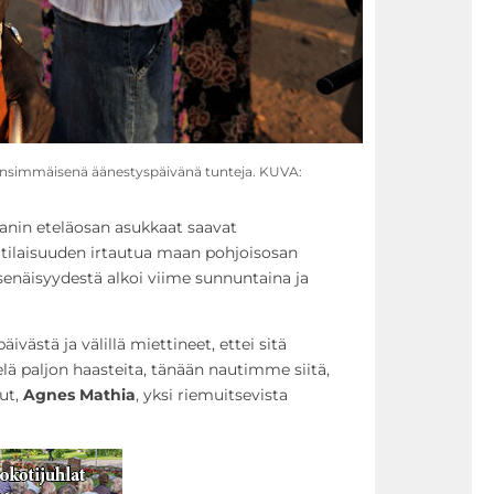
ensimmäisenä äänestyspäivänä tunteja. KUVA:
anin eteläosan asukkaat saavat
ilaisuuden irtautua maan pohjoisosan
senäisyydestä alkoi viime sunnuntaina ja
ästä ja välillä miettineet, ettei sitä
elä paljon haasteita, tänään nautimme siitä,
ut,
Agnes Mathia
, yksi riemuitsevista