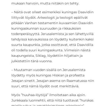
mukaan harvoin, mutta niitäkin on tehty.
– Näitä ovat olleet esimerkiksi kuningas Daavidiin
liittyvät löydöt. Arkeologit ja teologit epäilivät
pitkään Vanhan testamentin kuvaamien Daavidin
kuningaskunnan suuruuden ja rikkauksien
todenperäisyyttä. Jerusalemista ja sen lähettyvillä
tehdyissä kaivauksissa on löydetty kuitenkin kaksi
suurta kaupunkia, jotka osoittavat, että Daavidilla
oli todella suuri kuningaskunta. Viimeisin näistä
kaupungeista, Siklag, löydettiin hiljattain ja
julkistettiin tänä vuonna.
– Muutaman vuoden sisällä on Jerusalemista
löydetty myös kuningas Hiskian ja profeetta
Jesajan sinetit. Jesajan asema on Raamatussa niin
suuri, että nämä löydöt ovat merkittäviä.
Myös ”huuhaa-löytöjä” ilmoitetaan aika ajoin.
Junkkaala luonnehtii, että niitä tuottavat ”hurskas
mielikuvitus ja amatöörimäinen arkeologia”.