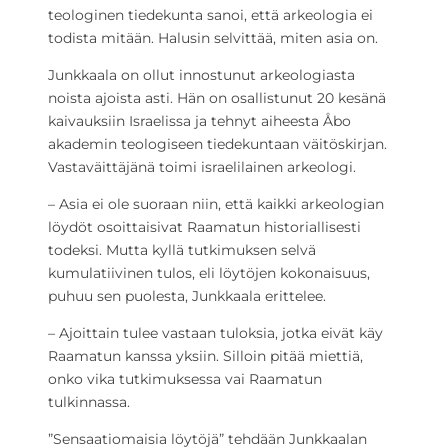
teologinen tiedekunta sanoi, että arkeologia ei
todista mitään. Halusin selvittää, miten asia on.
Junkkaala on ollut innostunut arkeologiasta
noista ajoista asti. Hän on osallistunut 20 kesänä
kaivauksiin Israelissa ja tehnyt aiheesta Åbo
akademin teologiseen tiedekuntaan väitöskirjan.
Vastaväittäjänä toimi israelilainen arkeologi.
– Asia ei ole suoraan niin, että kaikki arkeologian
löydöt osoittaisivat Raamatun historiallisesti
todeksi. Mutta kyllä tutkimuksen selvä
kumulatiivinen tulos, eli löytöjen kokonaisuus,
puhuu sen puolesta, Junkkaala erittelee.
– Ajoittain tulee vastaan tuloksia, jotka eivät käy
Raamatun kanssa yksiin. Silloin pitää miettiä,
onko vika tutkimuksessa vai Raamatun
tulkinnassa.
”Sensaatiomaisia löytöjä” tehdään Junkkaalan