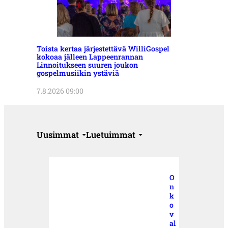
Toista kertaa järjestettävä WilliGospel
kokoaa jälleen Lappeenrannan
Linnoitukseen suuren joukon
gospelmusiikin ystäviä
7.8.2026 09:00
Uusimmat
Luetuimmat
O
n
k
o
v
al