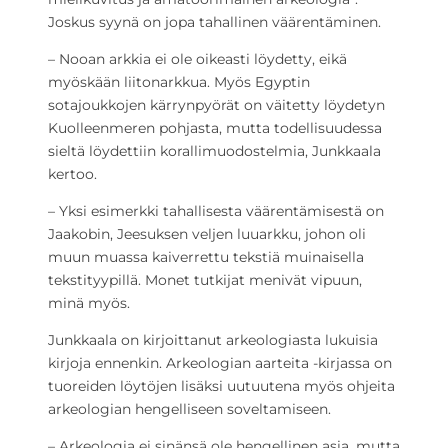
Joskus syynä on jopa tahallinen väärentäminen.
– Nooan arkkia ei ole oikeasti löydetty, eikä
myöskään liitonarkkua. Myös Egyptin
sotajoukkojen kärrynpyörät on väitetty löydetyn
Kuolleenmeren pohjasta, mutta todellisuudessa
sieltä löydettiin korallimuodostelmia, Junkkaala
kertoo.
– Yksi esimerkki tahallisesta väärentämisestä on
Jaakobin, Jeesuksen veljen luuarkku, johon oli
muun muassa kaiverrettu tekstiä muinaisella
tekstityypillä. Monet tutkijat menivät vipuun,
minä myös.
Junkkaala on kirjoittanut arkeologiasta lukuisia
kirjoja ennenkin. Arkeologian aarteita -kirjassa on
tuoreiden löytöjen lisäksi uutuutena myös ohjeita
arkeologian hengelliseen soveltamiseen.
– Arkeologia ei sinänsä ole hengellinen asia, mutta