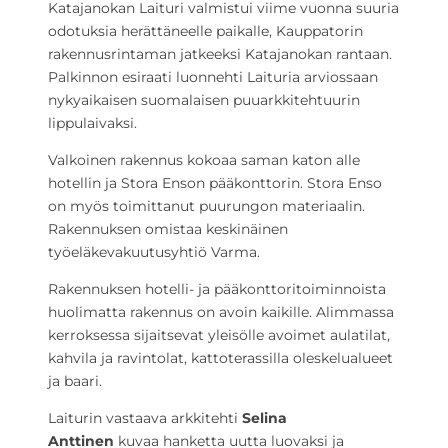
Katajanokan Laituri valmistui viime vuonna suuria
odotuksia herättäneelle paikalle, Kauppatorin
rakennusrintaman jatkeeksi Katajanokan rantaan.
Palkinnon esiraati luonnehti Laituria arviossaan
nykyaikaisen suomalaisen puuarkkitehtuurin
lippulaivaksi.
Valkoinen rakennus kokoaa saman katon alle
hotellin ja Stora Enson pääkonttorin. Stora Enso
on myös toimittanut puurungon materiaalin.
Rakennuksen omistaa keskinäinen
työeläkevakuutusyhtiö Varma.
Rakennuksen hotelli- ja pääkonttoritoiminnoista
huolimatta rakennus on avoin kaikille. Alimmassa
kerroksessa sijaitsevat yleisölle avoimet aulatilat,
kahvila ja ravintolat, kattoterassilla oleskelualueet
ja baari.
Laiturin vastaava arkkitehti
Selina
Anttinen
kuvaa hanketta uutta luovaksi ja