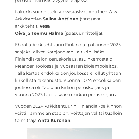
perustan sen kestävyydelle ajassa.
Laiturin suunnittelusta vastasivat Anttinen Oiva
Arkkitehtien
Selina Anttinen
(vastaava
arkkitehti),
Vesa
Oiva
ja
Teemu
Halme
(pääsuunnittelija).
Ehdolla Arkkitehtuurin Finlandia -palkinnon 2025
saajaksi olivat Katajanokan Laiturin lisäksi
Finlandia-talon peruskorjaus, asuinkerrostalo
Meander Töölössä ja Vuosaaren biolämpölaitos.
Tällä kertaa ehdokkaiden joukossa ei ollut yhtään
kirkollista rakennusta. Vuonna 2024 ehdokkaiden
joukossa oli Tapiolan kirkon peruskorjaus ja
vuonna 2023 Lauttasaaren kirkon peruskorjaus.
Vuoden 2024 Arkkitehtuurin Finlandia -palkinnon
voitti Tammelan stadion. Voittajan valitsi tuolloin
toimittaja
Antti Kuronen
.