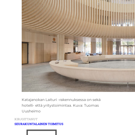
Katajanokan Laituri -rakennuksessa on sekä
hotelli- että yritystoimintaa. Kuva: Tuomas
Uusheimo
KIRJOITTANUT
SEURAKUNTALAINEN TOIMITUS