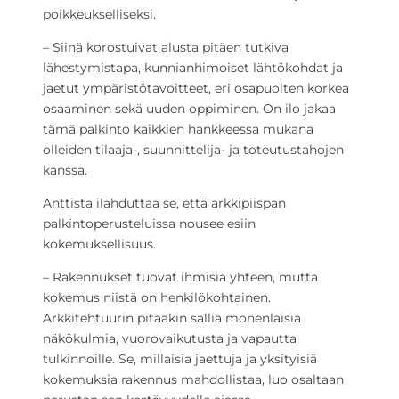
poikkeukselliseksi.
– Siinä korostuivat alusta pitäen tutkiva
lähestymistapa, kunnianhimoiset lähtökohdat ja
jaetut ympäristötavoitteet, eri osapuolten korkea
osaaminen sekä uuden oppiminen. On ilo jakaa
tämä palkinto kaikkien hankkeessa mukana
olleiden tilaaja-, suunnittelija- ja toteutustahojen
kanssa.
Anttista ilahduttaa se, että arkkipiispan
palkintoperusteluissa nousee esiin
kokemuksellisuus.
– Rakennukset tuovat ihmisiä yhteen, mutta
kokemus niistä on henkilökohtainen.
Arkkitehtuurin pitääkin sallia monenlaisia
näkökulmia, vuorovaikutusta ja vapautta
tulkinnoille. Se, millaisia jaettuja ja yksityisiä
kokemuksia rakennus mahdollistaa, luo osaltaan