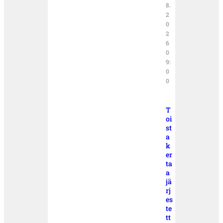
8.
2
0
2
6
0
9:
0
0
T
oi
st
a
k
er
ta
a
jä
rj
es
te
tt