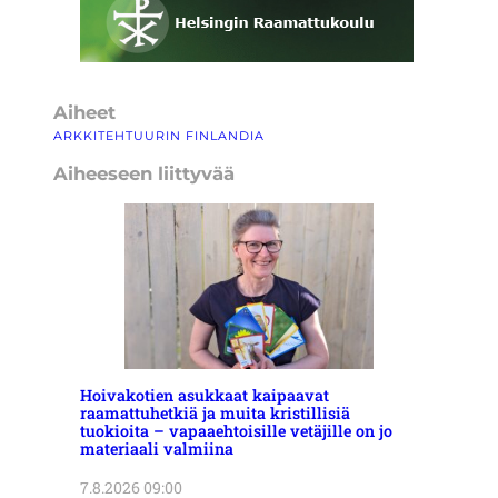
Aiheet
ARKKITEHTUURIN FINLANDIA
Aiheeseen liittyvää
Hoivakotien asukkaat kaipaavat
raamattuhetkiä ja muita kristillisiä
tuokioita – vapaaehtoisille vetäjille on jo
materiaali valmiina
7.8.2026 09:00