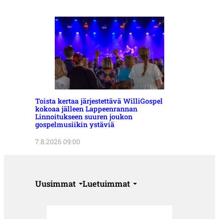
Toista kertaa järjestettävä WilliGospel
kokoaa jälleen Lappeenrannan
Linnoitukseen suuren joukon
gospelmusiikin ystäviä
7.8.2026 09:00
Uusimmat
Luetuimmat