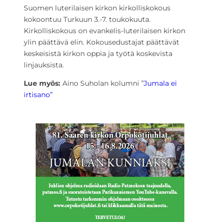
Suomen luterilaisen kirkon kirkolliskokous
kokoontuu Turkuun 3.-7. toukokuuta.
Kirkolliskokous on evankelis-luterilaisen kirkon
ylin päättävä elin. Kokousedustajat päättävät
keskeisistä kirkon oppia ja työtä koskevista
linjauksista.
Lue myös:
Aino Suholan kolumni ”
Jumala ei
irtisano”