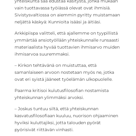
yhteiskunta saa edustaa käsitystä, jonka mukaan
vain tuottavassa työiässä olevat ovat ihmisiä.
Sivistysvaltiossa on aiemmin pyritty muistamaan
neljättä käskyä: Kunnioita isääsi ja äitiäsi.
Arkkipiispa valitteli, että ajallemme on tyypillistä
ymmärtää ansiotyöllään yhteiskunnalle runsaasti
materiaalista hyvää tuottavien ihmisarvo muiden
ihmisarvoa suuremmaksi.
– Kirkon tehtävänä on muistuttaa, että
samanlaiseen arvoon nostetaan myös ne, jotka
ovat eri syistä jääneet työelämän ulkopuolelle.
Paarma kritisoi kulutusfilosofian nostamista
yhteiskunnan ylimmäksi arvoksi.
– Joskus tuntuu siltä, että yhteiskunnan
kasvatusfilosofiaan kuuluu, nuorison ohjaaminen
hyviksi kuluttajiksi, jotta talouden pyörät
pyörisivät riittävän vinhasti.