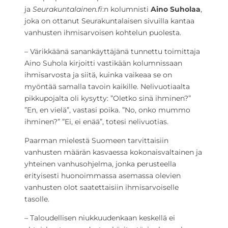
ja
Seurakuntalainen.fi
:n kolumnisti
Aino Suholaa
,
joka on ottanut Seurakuntalaisen sivuilla kantaa
vanhusten ihmisarvoisen kohtelun puolesta.
– Värikkäänä sanankäyttäjänä tunnettu toimittaja
Aino Suhola kirjoitti vastikään kolumnissaan
ihmisarvosta ja siitä, kuinka vaikeaa se on
myöntää samalla tavoin kaikille. Nelivuotiaalta
pikkupojalta oli kysytty: ”Oletko sinä ihminen?”
”En, en vielä”, vastasi poika. ”No, onko mummo
ihminen?” ”Ei, ei enää”, totesi nelivuotias.
Paarman mielestä Suomeen tarvittaisiin
vanhusten määrän kasvaessa kokonaisvaltainen ja
yhteinen vanhusohjelma, jonka perusteella
erityisesti huonoimmassa asemassa olevien
vanhusten olot saatettaisiin ihmisarvoiselle
tasolle.
– Taloudellisen niukkuudenkaan keskellä ei