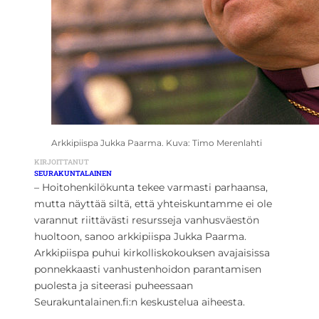
Arkkipiispa Jukka Paarma. Kuva: Timo Merenlahti
KIRJOITTANUT
SEURAKUNTALAINEN
– Hoitohenkilökunta tekee varmasti parhaansa,
mutta näyttää siltä, että yhteiskuntamme ei ole
varannut riittävästi resursseja vanhusväestön
huoltoon, sanoo arkkipiispa Jukka Paarma.
Arkkipiispa puhui kirkolliskokouksen avajaisissa
ponnekkaasti vanhustenhoidon parantamisen
puolesta ja siteerasi puheessaan
Seurakuntalainen.fi:n keskustelua aiheesta.