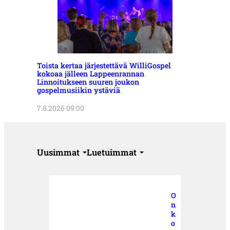
Toista kertaa järjestettävä WilliGospel
kokoaa jälleen Lappeenrannan
Linnoitukseen suuren joukon
gospelmusiikin ystäviä
7.8.2026 09:00
Uusimmat
Luetuimmat
O
n
k
o