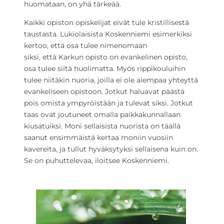
huomataan, on yhä tärkeää.
Kaikki opiston opiskelijat eivät tule kristillisestä
taustasta. Lukiolaisista Koskenniemi esimerkiksi
kertoo, että osa tulee nimenomaan
siksi, että Karkun opisto on evankelinen opisto,
osa tulee siitä huolimatta. Myös rippikouluihin
tulee niitäkin nuoria, joilla ei ole aiempaa yhteyttä
evankeliseen opistoon. Jotkut haluavat päästä
pois omista ympyröistään ja tulevat siksi. Jotkut
taas ovat joutuneet omalla paikkakunnallaan
kiusatuiksi. Moni sellaisista nuorista on täällä
saanut ensimmäistä kertaa moniin vuosiin
kavereita, ja tullut hyväksytyksi sellaisena kuin on.
Se on puhuttelevaa, iloitsee Koskenniemi.