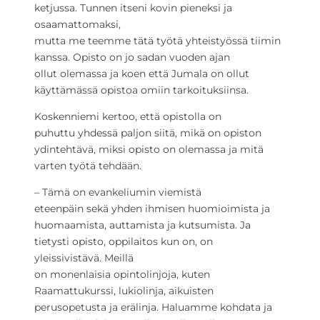
ketjussa. Tunnen itseni kovin pieneksi ja
osaamattomaksi,
mutta me teemme tätä työtä yhteistyössä tiimin
kanssa. Opisto on jo sadan vuoden ajan
ollut olemassa ja koen että Jumala on ollut
käyttämässä opistoa omiin tarkoituksiinsa.
Koskenniemi kertoo, että opistolla on
puhuttu yhdessä paljon siitä, mikä on opiston
ydintehtävä, miksi opisto on olemassa ja mitä
varten työtä tehdään.
– Tämä on evankeliumin viemistä
eteenpäin sekä yhden ihmisen huomioimista ja
huomaamista, auttamista ja kutsumista. Ja
tietysti opisto, oppilaitos kun on, on
yleissivistävä. Meillä
on monenlaisia opintolinjoja, kuten
Raamattukurssi, lukiolinja, aikuisten
perusopetusta ja erälinja. Haluamme kohdata ja