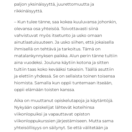
paljon yksinäisyyttä, juurettomuutta ja
rikkinäisyyttä.
– Kun tulee tänne, saa kokea kuuluvansa johonkin,
olevansa osa yhteisöä. Toivottavasti siinä
vahvistuvat myös itsetunto ja usko omaan
ainutlaatuisuuteen. Ja usko siihen, että jokaisella
ihmisellä on tehtävä ja tarkoitus. Tämä on
matalankynnyksen paikka. Alun perin tänne tultiin
aina vuodeksi. Jouluna käytiin kotona ja sitten
tultiin taas koko kevääksi takaisin. Täällä asuttiin
ja elettiin yhdessä. Se on sellaista toinen toisensa
hiomista. Samalla kun oppii tuntemaan itseään,
oppii elämään toisten kanssa.
Aika on muuttanut opiskelutapoja ja käytäntöjä.
Nykyään opiskelijat lähtevät koteihinsa
viikonlopuiksi ja vapauttavat opiston
viikonloppukurssien järjestämiseen. Mutta sama
yhteisöllisyys on säilynyt. Se että välitetään ja