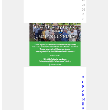
20
26
09
:0
0
O
r
p
o
k
ot
ij
u