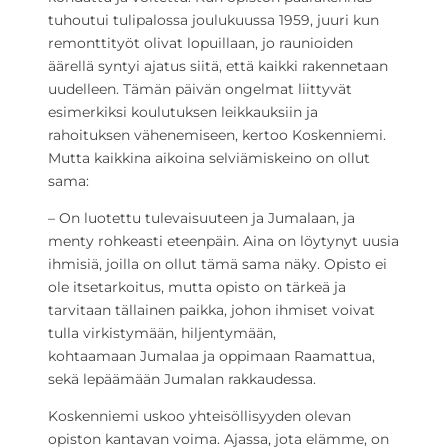
tuhoutui tulipalossa joulukuussa 1959, juuri kun
remonttityöt olivat lopuillaan, jo raunioiden
äärellä syntyi ajatus siitä, että kaikki rakennetaan
uudelleen. Tämän päivän ongelmat liittyvät
esimerkiksi koulutuksen leikkauksiin ja
rahoituksen vähenemiseen, kertoo Koskenniemi.
Mutta kaikkina aikoina selviämiskeino on ollut
sama:
– On luotettu tulevaisuuteen ja Jumalaan, ja
menty rohkeasti eteenpäin. Aina on löytynyt uusia
ihmisiä, joilla on ollut tämä sama näky. Opisto ei
ole itsetarkoitus, mutta opisto on tärkeä ja
tarvitaan tällainen paikka, johon ihmiset voivat
tulla virkistymään, hiljentymään,
kohtaamaan Jumalaa ja oppimaan Raamattua,
sekä lepäämään Jumalan rakkaudessa.
Koskenniemi uskoo yhteisöllisyyden olevan
opiston kantavan voima. Ajassa, jota elämme, on