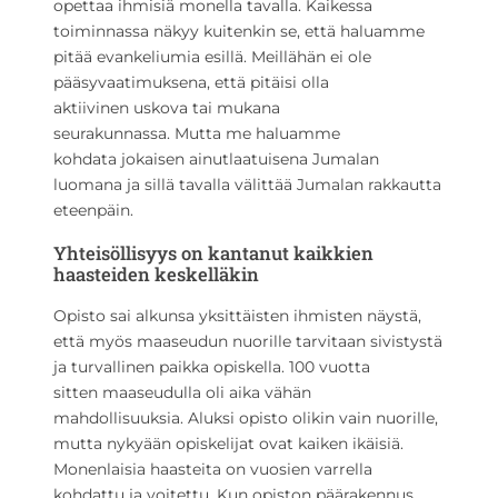
opettaa ihmisiä monella tavalla. Kaikessa
toiminnassa näkyy kuitenkin se, että haluamme
pitää evankeliumia esillä. Meillähän ei ole
pääsyvaatimuksena, että pitäisi olla
aktiivinen uskova tai mukana
seurakunnassa. Mutta me haluamme
kohdata jokaisen ainutlaatuisena Jumalan
luomana ja sillä tavalla välittää Jumalan rakkautta
eteenpäin.
Yhteisöllisyys on kantanut kaikkien
haasteiden keskelläkin
Opisto sai alkunsa yksittäisten ihmisten näystä,
että myös maaseudun nuorille tarvitaan sivistystä
ja turvallinen paikka opiskella. 100 vuotta
sitten maaseudulla oli aika vähän
mahdollisuuksia. Aluksi opisto olikin vain nuorille,
mutta nykyään opiskelijat ovat kaiken ikäisiä.
Monenlaisia haasteita on vuosien varrella
kohdattu ja voitettu. Kun opiston päärakennus