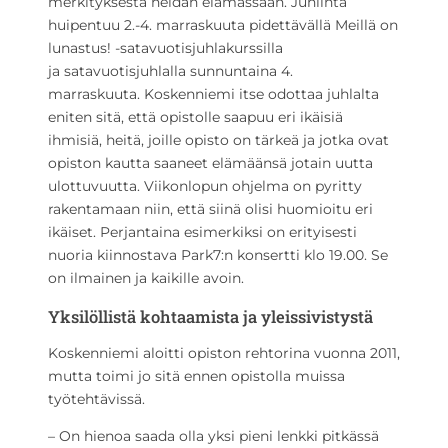
merkityksestä heidän elämässään. Juhlinta
huipentuu 2.-4. marraskuuta pidettävällä Meillä on
lunastus! -satavuotisjuhlakurssilla
ja satavuotisjuhlalla sunnuntaina 4.
marraskuuta. Koskenniemi itse odottaa juhlalta
eniten sitä, että opistolle saapuu eri ikäisiä
ihmisiä, heitä, joille opisto on tärkeä ja jotka ovat
opiston kautta saaneet elämäänsä jotain uutta
ulottuvuutta. Viikonlopun ohjelma on pyritty
rakentamaan niin, että siinä olisi huomioitu eri
ikäiset. Perjantaina esimerkiksi on erityisesti
nuoria kiinnostava Park7:n konsertti klo 19.00. Se
on ilmainen ja kaikille avoin.
Yksilöllistä kohtaamista ja yleissivistystä
Koskenniemi aloitti opiston rehtorina vuonna 2011,
mutta toimi jo sitä ennen opistolla muissa
työtehtävissä.
– On hienoa saada olla yksi pieni lenkki pitkässä