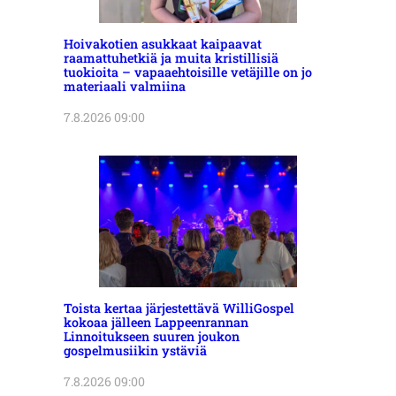
Hoivakotien asukkaat kaipaavat
raamattuhetkiä ja muita kristillisiä
tuokioita – vapaaehtoisille vetäjille on jo
materiaali valmiina
7.8.2026 09:00
Toista kertaa järjestettävä WilliGospel
kokoaa jälleen Lappeenrannan
Linnoitukseen suuren joukon
gospelmusiikin ystäviä
7.8.2026 09:00