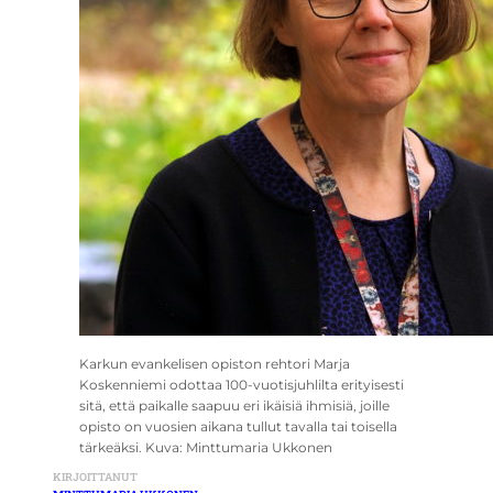
Karkun evankelisen opiston rehtori Marja
Koskenniemi odottaa 100-vuotisjuhlilta erityisesti
sitä, että paikalle saapuu eri ikäisiä ihmisiä, joille
opisto on vuosien aikana tullut tavalla tai toisella
tärkeäksi. Kuva: Minttumaria Ukkonen
KIRJOITTANUT