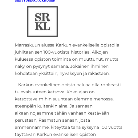
MINTTUMARIA UKKONEN
Marraskuun alussa Karkun evankelisella opistolla
juhlitaan sen 100-vuotista historiaa. Aikojen
kuluessa opiston toiminta on muuttunut, mutta
näky on pysynyt samana. Jokainen ihminen
kohdataan yksittäin, hyväksyen ja rakastaen.
–
Karkun evankelinen opisto haluaa olla rohkeasti
tulevaisuuteen katsova. Koko ajan on
katsottava mihin suuntaan olemme menossa,
eteenpäin kuitenkin aina. Ja samaan
aikaan nojaamme tähän vanhaan kestävään
perustaan, Raamatun sanaan, josta
ammennamme, kiteyttää tänä syksynä 100 vuotta
täyttävän Karkun evankelisen opiston