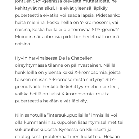
johtuen SRY-geenissä olevasta mutaatiosta, he
kehittyvät naisiksi. He eivät yleensä läpikäy
puberteettia eivätkä voi saada lapsia. Pidetäänkö
heitä miehinä, koska heillä on Y-kromosomi, vai
naisina, koska heillä ei ole toimivaa SRY-geeniä?
Muinoin näitä ihmisiä pidettiin hedelmättöminä
naisina.
Hyvin harvinaisessa De la Chapellen
oireyhtymässä tilanne on päinvastainen. Näillä
henkilöillä on yleensä kaksi X-kromosomia, joista
toiseen on isän Y-kromosomista siirtynyt SRY-
geeni. Näille henkilöille kehittyy miehen piirteet,
vaikka heillä on kaksi X-kromosomia, mutta
puberteettia hekään eivät läpikäy.
Niin sanotuilla ”intersukupuolisilla” ihmisillä voi
olla kummankin sukupuolen lisääntymiselimet tai
sukurauhaskudosta. Kyseessä on kliinisesti ja
etiologisesti problemaattinen luokittelu. Hekään