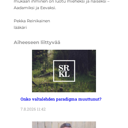
mukaan ihminen on luotu mieheksi ja naiseksi –
Aadamiksi ja Eevaksi.
Pekka Reinikainen
lääkäri
Aiheeseen liittyvää
Onko valtalehden paradigma muuttunut?
7.8.2026 11:42