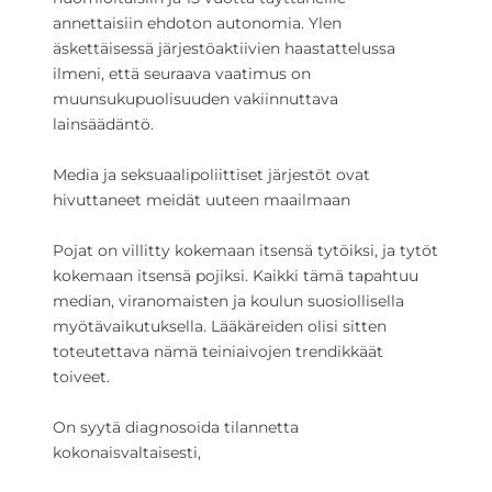
annettaisiin ehdoton autonomia. Ylen
äskettäisessä järjestöaktiivien haastattelussa
ilmeni, että seuraava vaatimus on
muunsukupuolisuuden vakiinnuttava
lainsäädäntö.
Media ja seksuaalipoliittiset järjestöt ovat
hivuttaneet meidät uuteen maailmaan
Pojat on villitty kokemaan itsensä tytöiksi, ja tytöt
kokemaan itsensä pojiksi. Kaikki tämä tapahtuu
median, viranomaisten ja koulun suosiollisella
myötävaikutuksella. Lääkäreiden olisi sitten
toteutettava nämä teiniaivojen trendikkäät
toiveet.
On syytä diagnosoida tilannetta
kokonaisvaltaisesti,