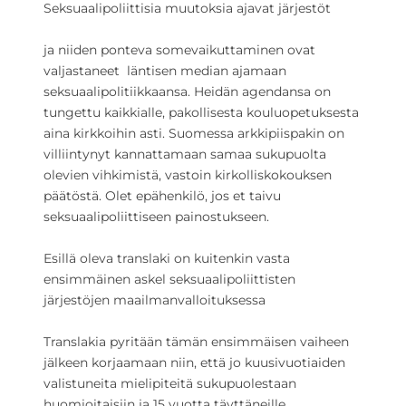
Seksuaalipoliittisia muutoksia ajavat järjestöt
ja niiden ponteva somevaikuttaminen ovat
valjastaneet läntisen median ajamaan
seksuaalipolitiikkaansa. Heidän agendansa on
tungettu kaikkialle, pakollisesta kouluopetuksesta
aina kirkkoihin asti. Suomessa arkkipiispakin on
villiintynyt kannattamaan samaa sukupuolta
olevien vihkimistä, vastoin kirkolliskokouksen
päätöstä. Olet epähenkilö, jos et taivu
seksuaalipoliittiseen painostukseen.
Esillä oleva translaki on kuitenkin vasta
ensimmäinen askel seksuaalipoliittisten
järjestöjen maailmanvalloituksessa
Translakia pyritään tämän ensimmäisen vaiheen
jälkeen korjaamaan niin, että jo kuusivuotiaiden
valistuneita mielipiteitä sukupuolestaan
huomioitaisiin ja 15 vuotta täyttäneille