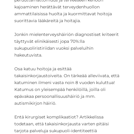
peruuttamattomuus ja terveeseen kehoon
kajoaminen herättävät terveydenhuollon
ammattilaisissa huolta ja kuormittavat hoitoja
suorittavia lääkäreitä ja hoitajia.
Jonkin mielenterveyshäiriön diagnostiset kriteerit
täyttyvät elinikäisesti jopa 70%:lla
sukupuoliristiriidan vuoksi palveluihin
hakeutuvista.
Osa katuu hoitoja ja esittää
takaisinkorjaustoiveita. On tärkeää alleviivata, että
katuminen ilmeni vasta noin 8 vuoden kuluttua!
Katumus on yleisempää henkilöillä, joilla oli
epävakaa persoonallisuushäiriö ja mm.
autismikirjon häiriö.
Entä kirurgiset komplikaatiot? Artikkelissa
todetaan, että takaisinkorjausta varten pitäisi
tarjota palveluja sukupuoli-identiteettiä