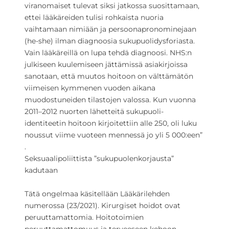
viranomaiset tulevat siksi jatkossa suosittamaan,
ettei lääkäreiden tulisi rohkaista nuoria
vaihtamaan nimiään ja persoonapronominejaan
(he-she) ilman diagnoosia sukupuolidysforiasta.
Vain lääkäreillä on lupa tehdä diagnoosi. NHS:n
julkiseen kuulemiseen jättämissä asiakirjoissa
sanotaan, että muutos hoitoon on välttämätön
viimeisen kymmenen vuoden aikana
muodostuneiden tilastojen valossa. Kun vuonna
2011–2012 nuorten lähetteitä sukupuoli-
identiteetin hoitoon kirjoitettiin alle 250, oli luku
noussut viime vuoteen mennessä jo yli 5 000:een”
.
Seksuaalipoliittista ”sukupuolenkorjausta”
kadutaan
Tätä ongelmaa käsitellään Lääkärilehden
numerossa (23/2021). Kirurgiset hoidot ovat
peruuttamattomia. Hoitotoimien