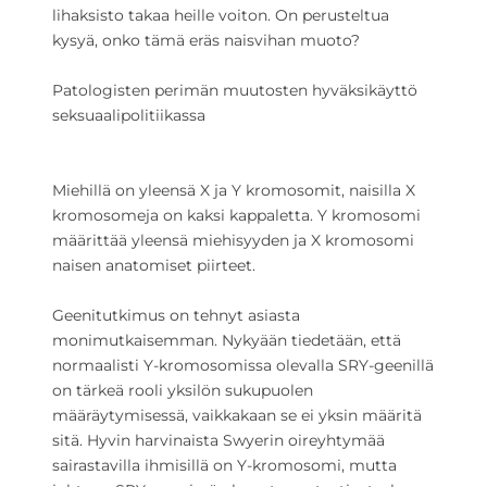
lihaksisto takaa heille voiton. On perusteltua
kysyä, onko tämä eräs naisvihan muoto?
Patologisten perimän muutosten hyväksikäyttö
seksuaalipolitiikassa
Miehillä on yleensä X ja Y kromosomit, naisilla X
kromosomeja on kaksi kappaletta. Y kromosomi
määrittää yleensä miehisyyden ja X kromosomi
naisen anatomiset piirteet.
Geenitutkimus on tehnyt asiasta
monimutkaisemman. Nykyään tiedetään, että
normaalisti Y-kromosomissa olevalla SRY-geenillä
on tärkeä rooli yksilön sukupuolen
määräytymisessä, vaikkakaan se ei yksin määritä
sitä. Hyvin harvinaista Swyerin oireyhtymää
sairastavilla ihmisillä on Y-kromosomi, mutta