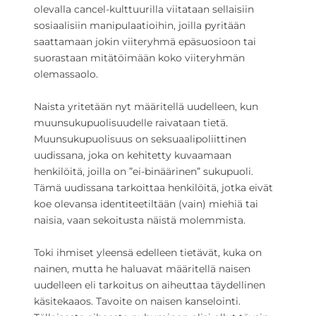
olevalla cancel-kulttuurilla viitataan sellaisiin
sosiaalisiin manipulaatioihin, joilla pyritään
saattamaan jokin viiteryhmä epäsuosioon tai
suorastaan mitätöimään koko viiteryhmän
olemassaolo.
Naista yritetään nyt määritellä uudelleen, kun
muunsukupuolisuudelle raivataan tietä.
Muunsukupuolisuus on seksuaalipoliittinen
uudissana, joka on kehitetty kuvaamaan
henkilöitä, joilla on ”ei-binäärinen” sukupuoli.
Tämä uudissana tarkoittaa henkilöitä, jotka eivät
koe olevansa identiteetiltään (vain) miehiä tai
naisia, vaan sekoitusta näistä molemmista.
Toki ihmiset yleensä edelleen tietävät, kuka on
nainen, mutta he haluavat määritellä naisen
uudelleen eli tarkoitus on aiheuttaa täydellinen
käsitekaaos. Tavoite on naisen kanselointi.