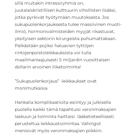
sillä muitakin intressiryhmiä on,
juutalaiskristillisen kulttuurin vihollisten lisäksi,
jotka pyrkivät hyötymään muutoksesta. Jos
sukupuolenkorjauksesta tulee massiivinen muoti-
ilmiö, hormonivalmisteiden myyjät rikastuvat,
yksityisen sektorin kirurgeista puhumattakaan.
Pelkästään pojiksi haluavien tyttöjen
rintojenpoistoleikkauksista voi tulla
maailmanlaajuisesti 5 miljardin vuosittaisen
dollarin arvoinen liiketoiminta!
”Sukupuolenkorjaus” -leikkaukset ovat
monimutkaisia
Hankalia komplikaatioita esiintyy ja julkisella
puolella kaikki tämä tapahtuisi veronmaksajien
laskuun ja toiminta haittaisi lääketieteellisesti
perusteltua leikkaustoimintaa. Vahingot
menisivät myös veronmaksajien piikkiin.