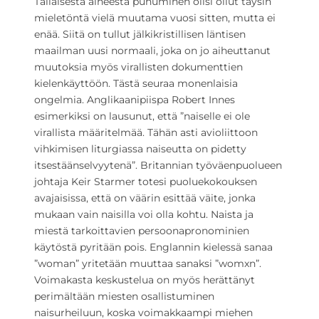
Tällaisesta aiheesta puhuminen olisi ollut täysin
mieletöntä vielä muutama vuosi sitten, mutta ei
enää. Siitä on tullut jälkikristillisen läntisen
maailman uusi normaali, joka on jo aiheuttanut
muutoksia myös virallisten dokumenttien
kielenkäyttöön. Tästä seuraa monenlaisia
ongelmia. Anglikaanipiispa Robert Innes
esimerkiksi on lausunut, että ”naiselle ei ole
virallista määritelmää. Tähän asti avioliittoon
vihkimisen liturgiassa naiseutta on pidetty
itsestäänselvyytenä”. Britannian työväenpuolueen
johtaja Keir Starmer totesi puoluekokouksen
avajaisissa, että on väärin esittää väite, jonka
mukaan vain naisilla voi olla kohtu. Naista ja
miestä tarkoittavien persoonapronominien
käytöstä pyritään pois. Englannin kielessä sanaa
”woman” yritetään muuttaa sanaksi ”womxn”.
Voimakasta keskustelua on myös herättänyt
perimältään miesten osallistuminen
naisurheiluun, koska voimakkaampi miehen