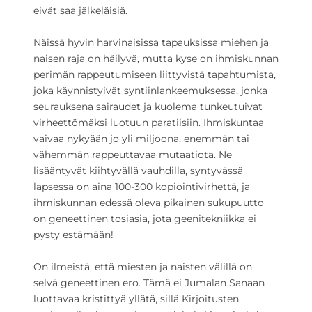
eivät saa jälkeläisiä.
Näissä hyvin harvinaisissa tapauksissa miehen ja
naisen raja on häilyvä, mutta kyse on ihmiskunnan
perimän rappeutumiseen liittyvistä tapahtumista,
joka käynnistyivät syntiinlankeemuksessa, jonka
seurauksena sairaudet ja kuolema tunkeutuivat
virheettömäksi luotuun paratiisiin. Ihmiskuntaa
vaivaa nykyään jo yli miljoona, enemmän tai
vähemmän rappeuttavaa mutaatiota. Ne
lisääntyvät kiihtyvällä vauhdilla, syntyvässä
lapsessa on aina 100-300 kopiointivirhettä, ja
ihmiskunnan edessä oleva pikainen sukupuutto
on geneettinen tosiasia, jota geenitekniikka ei
pysty estämään!
On ilmeistä, että miesten ja naisten välillä on
selvä geneettinen ero. Tämä ei Jumalan Sanaan
luottavaa kristittyä yllätä, sillä Kirjoitusten