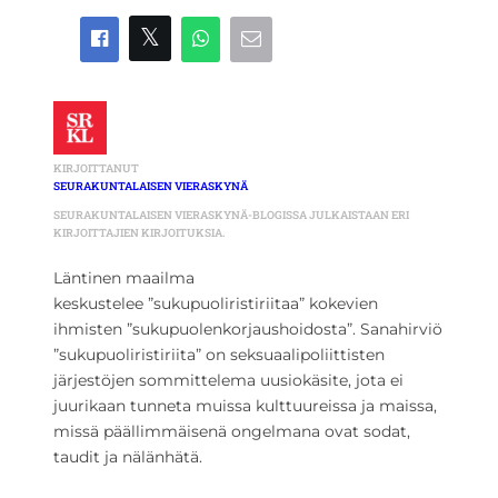
KIRJOITTANUT
SEURAKUNTALAISEN VIERASKYNÄ
SEURAKUNTALAISEN VIERASKYNÄ-BLOGISSA JULKAISTAAN ERI
KIRJOITTAJIEN KIRJOITUKSIA.
Läntinen maailma
keskustelee ”sukupuoliristiriitaa” kokevien
ihmisten ”sukupuolenkorjaushoidosta”. Sanahirviö
”sukupuoliristiriita” on seksuaalipoliittisten
järjestöjen sommittelema uusiokäsite, jota ei
juurikaan tunneta muissa kulttuureissa ja maissa,
missä päällimmäisenä ongelmana ovat sodat,
taudit ja nälänhätä.