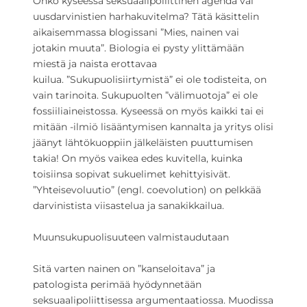
Onko kyseessä seksuaalipoliittinen agenda vai
uusdarvinistien harhakuvitelma? Tätä käsittelin
aikaisemmassa blogissani ”Mies, nainen vai
jotakin muuta”. Biologia ei pysty ylittämään
miestä ja naista erottavaa
kuilua. ”Sukupuolisiirtymistä” ei ole todisteita, on
vain tarinoita. Sukupuolten ”välimuotoja” ei ole
fossiiliaineistossa. Kyseessä on myös kaikki tai ei
mitään -ilmiö lisääntymisen kannalta ja yritys olisi
jäänyt lähtökuoppiin jälkeläisten puuttumisen
takia! On myös vaikea edes kuvitella, kuinka
toisiinsa sopivat sukuelimet kehittyisivät.
”Yhteisevoluutio” (engl. coevolution) on pelkkää
darvinistista viisastelua ja sanakikkailua.
Muunsukupuolisuuteen valmistaudutaan
Sitä varten nainen on ”kanseloitava” ja
patologista perimää hyödynnetään
seksuaalipoliittisessa argumentaatiossa. Muodissa