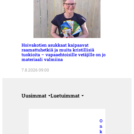
Hoivakotien asukkaat kaipaavat
raamattuhetkiä ja muita kristillisiä
tuokioita – vapaaehtoisille vetäjille on jo
materiaali valmiina
7.8.2026 09:00
Uusimmat
Luetuimmat
O
n
k