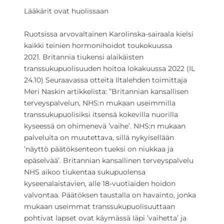
Lääkärit ovat huolissaan
Ruotsissa arvovaltainen Karolinska-sairaala kielsi
kaikki teinien hormonihoidot toukokuussa
2021. Britannia tiukensi alaikäisten
transsukupuolisuuden hoitoa lokakuussa 2022 (IL
24.10) Seuraavassa otteita Iltalehden toimittaja
Meri Naskin artikkelista: ”Britannian kansallisen
terveyspalvelun, NHS:n mukaan useimmilla
transsukupuolisiksi itsensä kokevilla nuorilla
kyseessä on ohimenevä ’vaihe’. NHS:n mukaan
palveluita on muutettava, sillä nykyisellään
’näyttö päätöksenteon tueksi on niukkaa ja
epäselvää’. Britannian kansallinen terveyspalvelu
NHS aikoo ​​tiukentaa sukupuolensa
kyseenalaistavien, alle 18-vuotiaiden hoidon
valvontaa. Päätöksen taustalla on havainto, jonka
mukaan useimmat transsukupuolisuuttaan
pohtivat lapset ovat käymässä läpi ’vaihetta’ ja