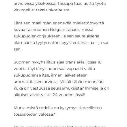
arvioivissa yksiköissä. Tässäpä taas uutta työtä
kirurgeille: takaisinkorjausta!
Läntisen maailman enenevää mielettömyyttä
kuvaa taannoinen Belgian tapaus, missä
sukupuolenkorjaukseen, ja sen seurauksena
elämäänsä tyytymätön, pyysi eutanasiaa – ja sai
sen!
Suomen nykyhallitus ajaa translakia, jossa 18
vuotta täyttänyt nuori saa vapaasti valita
sukupuolensa itse, ilman lääketieteen
ammattilaisen arviota. Mikäli tähän mennään,
kuka on vastuussa seuraamuksista? Ihmisellä on
aikuiset aivot vasta 24 vuoden iässä!
Mutta mistä todella on kysymys tieteellisten
tosiasioiden valossa?