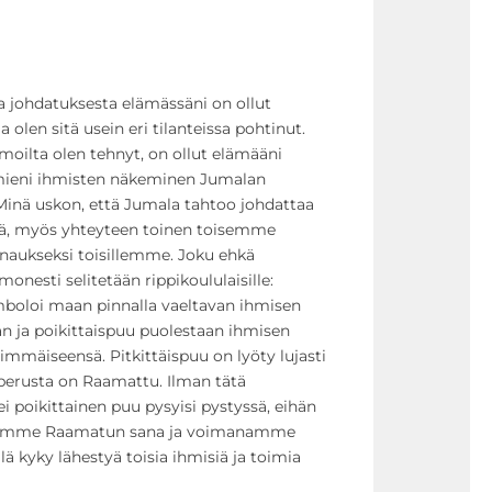
a johdatuksesta elämässäni on ollut
 olen sitä usein eri tilanteissa pohtinut.
iimoilta olen tehnyt, on ollut elämääni
amieni ihmisten näkeminen Jumalan
Minä uskon, että Jumala tahtoo johdattaa
sä, myös yhteyteen toinen toisemme
unaukseksi toisillemme. Joku ehkä
monesti selitetään rippikoululaisille:
mboloi maan pinnalla vaeltavan ihmisen
an ja poikittaispuu puolestaan ihmisen
immäiseensä. Pitkittäispuu on lyöty lujasti
perusta on Raamattu. Ilman tätä
i poikittainen puu pysyisi pystyssä, eihän
rvanamme Raamatun sana ja voimanamme
ä kyky lähestyä toisia ihmisiä ja toimia