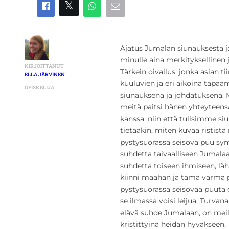
Ajatus Jumalan siunauksesta j
minulle aina merkityksellinen ja
KIRJOITTANUT
Tärkein oivallus, jonka asian t
ELLA JÄRVINEN
kuuluvien ja eri aikoina tapa
OPISKELIJA.
siunauksena ja johdatuksena. 
meitä paitsi hänen yhteyteen
kanssa, niin että tulisimme si
tietääkin, miten kuvaa rististä 
pystysuorassa seisova puu sy
suhdetta taivaalliseen Jumala
suhdetta toiseen ihmiseen, läh
kiinni maahan ja tämä varma 
pystysuorassa seisovaa puuta e
se ilmassa voisi leijua. Tu
elävä suhde Jumalaan, on meill
kristittyinä heidän hyväkseen.