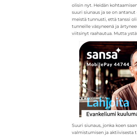
olisin nyt. Heidän kohtaamisen
suuri siunaus ja se on antanut
meistä tunnusti, että tanssi o
tunneille väsyneenä ja ärtyneen
viitsinyt raahautua. Mutta ystäv
Suuri siunaus, jonka koen saan
valmistumisen ja aktiivisesta 