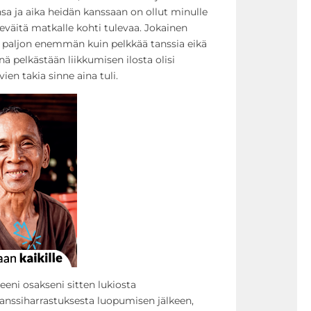
sa ja aika heidän kanssaan on ollut minulle
 eväitä matkalle kohti tulevaa. Jokainen
li paljon enemmän kuin pelkkää tanssia eikä
ä pelkästään liikkumisen ilosta olisi
ien takia sinne aina tuli.
eeni osakseni sitten lukiosta
tanssiharrastuksesta luopumisen jälkeen,