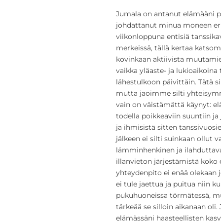
Jumala on antanut elämääni pal
johdattanut minua moneen eri
viikonloppuna entisiä tanssik
merkeissä, tällä kertaa katso
kovinkaan aktiivista muutamie
vaikka yläaste- ja lukioaikoin
lähestulkoon päivittäin. Tätä 
mutta jaoimme silti yhteisymm
vain on väistämättä käynyt: el
todella poikkeaviin suuntiin ja
ja ihmisistä sitten tanssivuosi
jälkeen ei silti suinkaan ollut 
lämminhenkinen ja ilahdutta
illanvieton järjestämistä kok
yhteydenpito ei enää olekaan j
ei tule jaettua ja puitua niin ku
pukuhuoneissa törmätessä, mui
tärkeää se silloin aikanaan oli.
elämässäni haasteellisten kasv