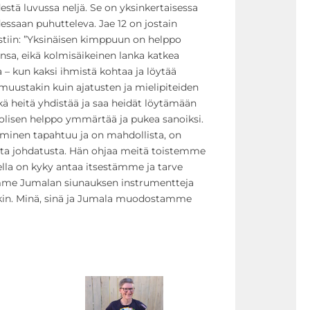
stä luvussa neljä. Se on yksinkertaisessa
essaan puhutteleva. Jae 12 on jostain
stiin: ”Yksinäisen kimppuun on helppo
nsa, eikä kolmisäikeinen lanka katkea
a – kun kaksi ihmistä kohtaa ja löytää
 muustakin kuin ajatusten ja mielipiteiden
kä heitä yhdistää ja saa heidät löytämään
uolisen helppo ymmärtää ja pukea sanoiksi.
aminen tapahtuu ja on mahdollista, on
sta johdatusta. Hän ohjaa meitä toistemme
ella on kyky antaa itsestämme ja tarve
emme Jumalan siunauksen instrumentteja
akin. Minä, sinä ja Jumala muodostamme