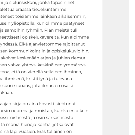
 ja sielunsiskoni, jonka tapasin heti
alettua eräässä tiedekuntamme
teneet toisiamme lainkaan aikaisemmin,
ein yliopistolla, kun olimme päätyneet
 ja samoihin ryhmiin. Pian meistä tuli
reettisesti opiskelukavereita, kun aloimme
ä yhdessä. Eikä ajanviettomme rajoittanut
en kommunikointiin ja opiskelukuvioihin,
 jakoivat keskenään arjen ja juhlan riemut
oman vahva yhteys, keskinäinen ymmärrys
noa, että on vierellä sellainen ihminen,
a ihmisenä, kristittynä ja tulevana
 suuri siunaus, jota ilman en osaisi
lakaan.
ajan kirja on aina kovasti kiehtonut
varsin nuorena ja muistan, kuinka en oikein
pessimistisestä ja osin sarkastisesta
eltä monia hienoja kohtia, jotka ovat
inä läpi vuosien. Eräs tällainen on