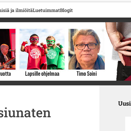
isiä ja ilmiöitä
Luetuimmat
Blogit
Uus
siunaten