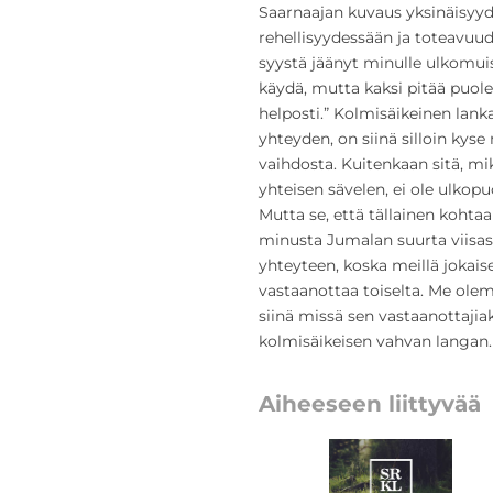
Saarnaajan kuvaus yksinäisyyde
rehellisyydessään ja toteavuud
syystä jäänyt minulle ulkomui
käydä, mutta kaksi pitää puole
helposti.” Kolmisäikeinen lank
yhteyden, on siinä silloin kyse
vaihdosta. Kuitenkaan sitä, mi
yhteisen sävelen, ei ole ulkop
Mutta se, että tällainen kohta
minusta Jumalan suurta viisa
yhteyteen, koska meillä jokais
vastaanottaa toiselta. Me ol
siinä missä sen vastaanottaji
kolmisäikeisen vahvan langan.
Aiheeseen liittyvää