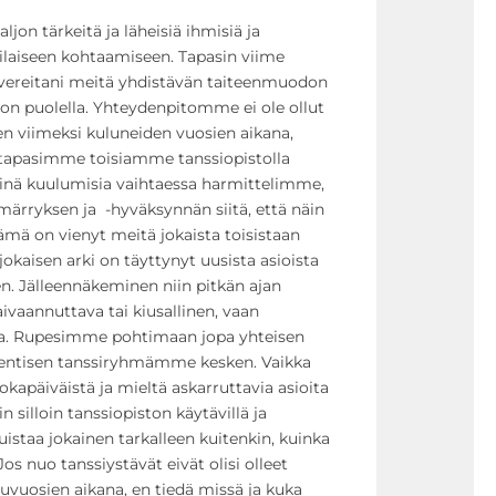
jon tärkeitä ja läheisiä ihmisiä ja
laiseen kohtaamiseen. Tapasin viime
avereitani meitä yhdistävän taiteenmuodon
mon puolella. Yhteydenpitomme ei ole ollut
n viimeksi kuluneiden vuosien aikana,
a tapasimme toisiamme tanssiopistolla
siinä kuulumisia vaihtaessa harmittelimme,
ärryksen ja -hyväksynnän siitä, että näin
ämä on vienyt meitä jokaista toisistaan
 jokaisen arki on täyttynyt uusista asioista
en. Jälleennäkeminen niin pitkän ajan
vaivaannuttava tai kiusallinen, vaan
va. Rupesimme pohtimaan jopa yhteisen
o entisen tanssiryhmämme kesken. Vaikka
okapäiväistä ja mieltä askarruttavia asioita
in silloin tanssiopiston käytävillä ja
staa jokainen tarkalleen kuitenkin, kuinka
 Jos nuo tanssiystävät eivät olisi olleet
uvuosien aikana, en tiedä missä ja kuka