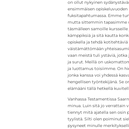
on ollut nykyinen sydänystäväni
ensimmäisen opiskeluvuoden 
fuksitapahtumassa. Emme tun
mutta sittemmin tapasimme us
täsmälleen samoille kursseille
kämppiksiä ja sitä kautta konk
opiskella ja tehdä kotitehtävi
väistämättömään yhteisasumis
vaan meistä tuli ystäviä, jotka
ja surut. Meillä on uskomatt
ja luottamus toisiimme. On hie
jonka kanssa voi yhdessä kasva
hengellisen työntekijänä. Se on
elämääni tällä hetkellä kuvitel
Vanhassa Testamentissa Saarna
minua. Luin sitä jo verrattain 
tiennyt mitä ajatella sen osin 
tyylistä. Silti olen poiminut si
pysyneet minulle merkityksellis