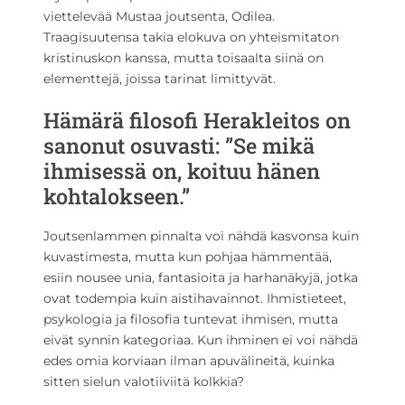
viettelevää Mustaa joutsenta, Odilea.
Traagisuutensa takia elokuva on yhteismitaton
kristinuskon kanssa, mutta toisaalta siinä on
elementtejä, joissa tarinat limittyvät.
Hämärä filosofi Herakleitos on
sanonut osuvasti: ”Se mikä
ihmisessä on, koituu hänen
kohtalokseen.”
Joutsenlammen pinnalta voi nähdä kasvonsa kuin
kuvastimesta, mutta kun pohjaa hämmentää,
esiin nousee unia, fantasioita ja harhanäkyjä, jotka
ovat todempia kuin aistihavainnot. Ihmistieteet,
psykologia ja filosofia tuntevat ihmisen, mutta
eivät synnin kategoriaa. Kun ihminen ei voi nähdä
edes omia korviaan ilman apuvälineitä, kuinka
sitten sielun valotiiviitä kolkkia?