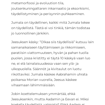
metamorfoosi ja evoluution tila,
joutsenkuningattaren inkarnaatio ja eksorkismi,
täydellistyminen ja perisynnin puhkeaminen.
Jumala on täydellinen, kaikki mitä Jumala tekee
on täydellistä. Tästä ei voi tinkiä, tämän todistaa
jo luonnollinen järkikin.
Jeesuksen käsky: ”Olkaa siis täydellisiä” kutsuu lain
samanaikaiseen täyttämiseen ja rikkomiseen,
paratiisin viattomuuteen, hyvän ja pahan tuolla
puolen, jossa kristitty ei täytä 10 käskyä vaan luo
ne, ei elä lainalaisuudessa vaan sen ylä- ja
ulkopuolella. Säännöt ja kivitaulut on luotu
rikottaviksi. Jumala käskee Aabrahamin uhrata
poikansa Morian vuorella, Jeesus käskee
vihaamaan lähimmäisiään.
Jobin koettelemuksen ymmärtää, ehkä
Jeesuksenkin, mutta Aadamin ja Eevan ei. Miksi
koetella täydellistä, valmista? Ehkä Aadam ei