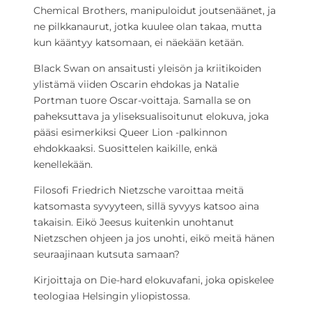
Chemical Brothers, manipuloidut joutsenäänet, ja
ne pilkkanaurut, jotka kuulee olan takaa, mutta
kun kääntyy katsomaan, ei näekään ketään.
Black Swan on ansaitusti yleisön ja kriitikoiden
ylistämä viiden Oscarin ehdokas ja Natalie
Portman tuore Oscar-voittaja. Samalla se on
paheksuttava ja yliseksualisoitunut elokuva, joka
pääsi esimerkiksi Queer Lion -palkinnon
ehdokkaaksi. Suosittelen kaikille, enkä
kenellekään.
Filosofi Friedrich Nietzsche varoittaa meitä
katsomasta syvyyteen, sillä syvyys katsoo aina
takaisin. Eikö Jeesus kuitenkin unohtanut
Nietzschen ohjeen ja jos unohti, eikö meitä hänen
seuraajinaan kutsuta samaan?
Kirjoittaja on Die-hard elokuvafani, joka opiskelee
teologiaa Helsingin yliopistossa.