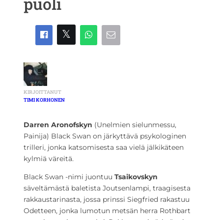
puoli
KIRJOITTANUT
TIMI KORHONEN
Darren Aronofskyn
(Unelmien sielunmessu,
Painija) Black Swan on järkyttävä psykologinen
trilleri, jonka katsomisesta saa vielä jälkikäteen
kylmiä väreitä.
Black Swan -nimi juontuu
Tsaikovskyn
säveltämästä baletista Joutsenlampi, traagisesta
rakkaustarinasta, jossa prinssi Siegfried rakastuu
Odetteen, jonka lumotun metsän herra Rothbart