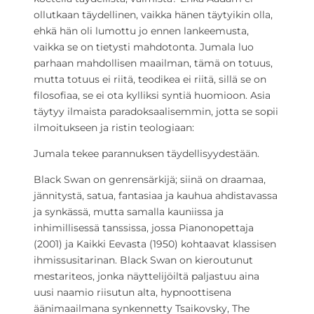
ollutkaan täydellinen, vaikka hänen täytyikin olla,
ehkä hän oli lumottu jo ennen lankeemusta,
vaikka se on tietysti mahdotonta. Jumala luo
parhaan mahdollisen maailman, tämä on totuus,
mutta totuus ei riitä, teodikea ei riitä, sillä se on
filosofiaa, se ei ota kylliksi syntiä huomioon. Asia
täytyy ilmaista paradoksaalisemmin, jotta se sopii
ilmoitukseen ja ristin teologiaan:
Jumala tekee parannuksen täydellisyydestään.
Black Swan on genrensärkijä; siinä on draamaa,
jännitystä, satua, fantasiaa ja kauhua ahdistavassa
ja synkässä, mutta samalla kauniissa ja
inhimillisessä tanssissa, jossa Pianonopettaja
(2001) ja Kaikki Eevasta (1950) kohtaavat klassisen
ihmissusitarinan. Black Swan on kieroutunut
mestariteos, jonka näyttelijöiltä paljastuu aina
uusi naamio riisutun alta, hypnoottisena
äänimaailmana synkennetty Tsaikovsky, The