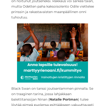
on noitunut joutseneksi. Rakkaus voi särkeä taian,
mutta Odetten paha kaksoisolento Odile viettelee
prinssin ja rakastavaisten maanpäällinen onni
tuhoutuu.
Black Swan on tanssi joutsenlammen pinnalla. Se
on traaginen tarina, jossa lahjakkaan
balettitanssijan Ninan (
Natalie Portman
) tulee
löytää pimeä puolensa esittääkseen vakuuttavasti