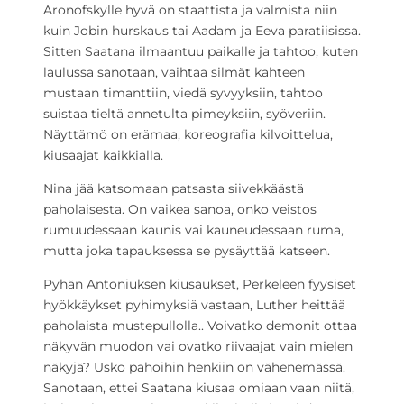
Aronofskylle hyvä on staattista ja valmista niin
kuin Jobin hurskaus tai Aadam ja Eeva paratiisissa.
Sitten Saatana ilmaantuu paikalle ja tahtoo, kuten
laulussa sanotaan, vaihtaa silmät kahteen
mustaan timanttiin, viedä syvyyksiin, tahtoo
suistaa tieltä annetulta pimeyksiin, syöveriin.
Näyttämö on erämaa, koreografia kilvoittelua,
kiusaajat kaikkialla.
Nina jää katsomaan patsasta siivekkäästä
paholaisesta. On vaikea sanoa, onko veistos
rumuudessaan kaunis vai kauneudessaan ruma,
mutta joka tapauksessa se pysäyttää katseen.
Pyhän Antoniuksen kiusaukset, Perkeleen fyysiset
hyökkäykset pyhimyksiä vastaan, Luther heittää
paholaista mustepullolla.. Voivatko demonit ottaa
näkyvän muodon vai ovatko riivaajat vain mielen
näkyjä? Usko pahoihin henkiin on vähenemässä.
Sanotaan, ettei Saatana kiusaa omiaan vaan niitä,