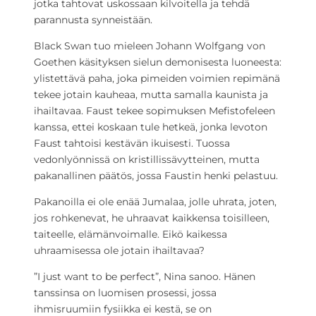
jotka tahtovat uskossaan kilvoitella ja tehdä
parannusta synneistään.
Black Swan tuo mieleen Johann Wolfgang von
Goethen käsityksen sielun demonisesta luoneesta:
ylistettävä paha, joka pimeiden voimien repimänä
tekee jotain kauheaa, mutta samalla kaunista ja
ihailtavaa. Faust tekee sopimuksen Mefistofeleen
kanssa, ettei koskaan tule hetkeä, jonka levoton
Faust tahtoisi kestävän ikuisesti. Tuossa
vedonlyönnissä on kristillissävytteinen, mutta
pakanallinen päätös, jossa Faustin henki pelastuu.
Pakanoilla ei ole enää Jumalaa, jolle uhrata, joten,
jos rohkenevat, he uhraavat kaikkensa toisilleen,
taiteelle, elämänvoimalle. Eikö kaikessa
uhraamisessa ole jotain ihailtavaa?
”I just want to be perfect”, Nina sanoo. Hänen
tanssinsa on luomisen prosessi, jossa
ihmisruumiin fysiikka ei kestä, se on