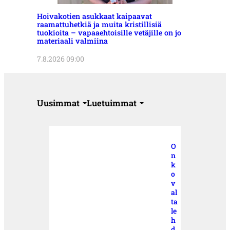
Hoivakotien asukkaat kaipaavat
raamattuhetkiä ja muita kristillisiä
tuokioita – vapaaehtoisille vetäjille on jo
materiaali valmiina
7.8.2026 09:00
Uusimmat
Luetuimmat
O
n
k
o
v
al
ta
le
h
d