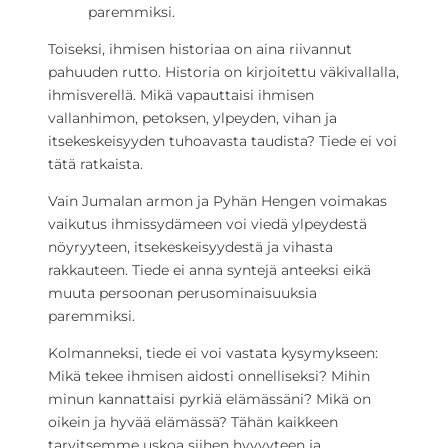
paremmiksi.
Toiseksi, ihmisen historiaa on aina riivannut
pahuuden rutto. Historia on kirjoitettu väkivallalla,
ihmisverellä. Mikä vapauttaisi ihmisen
vallanhimon, petoksen, ylpeyden, vihan ja
itsekeskeisyyden tuhoavasta taudista? Tiede ei voi
tätä ratkaista.
Vain Jumalan armon ja Pyhän Hengen voimakas
vaikutus ihmissydämeen voi viedä ylpeydestä
nöyryyteen, itsekeskeisyydestä ja vihasta
rakkauteen. Tiede ei anna syntejä anteeksi eikä
muuta persoonan perusominaisuuksia
paremmiksi.
Kolmanneksi, tiede ei voi vastata kysymykseen:
Mikä tekee ihmisen aidosti onnelliseksi? Mihin
minun kannattaisi pyrkiä elämässäni? Mikä on
oikein ja hyvää elämässä? Tähän kaikkeen
tarvitsemme uskoa siihen hyvyyteen ja