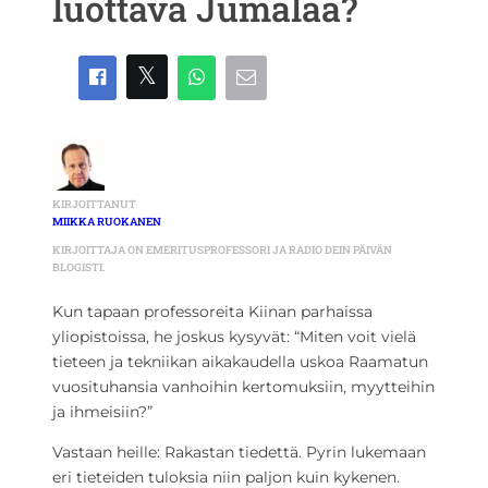
luottava Jumalaa?
KIRJOITTANUT
MIIKKA RUOKANEN
KIRJOITTAJA ON EMERITUSPROFESSORI JA RADIO DEIN PÄIVÄN
BLOGISTI.
Kun tapaan professoreita Kiinan parhaissa
yliopistoissa, he joskus kysyvät: “Miten voit vielä
tieteen ja tekniikan aikakaudella uskoa Raamatun
vuosituhansia vanhoihin kertomuksiin, myytteihin
ja ihmeisiin?”
Vastaan heille: Rakastan tiedettä. Pyrin lukemaan
eri tieteiden tuloksia niin paljon kuin kykenen.