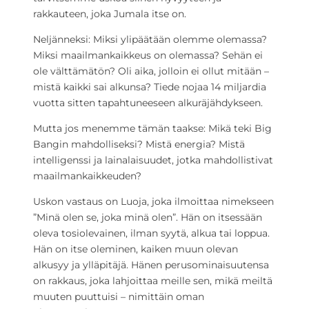
rakkauteen, joka Jumala itse on.
Neljänneksi: Miksi ylipäätään olemme olemassa?
Miksi maailmankaikkeus on olemassa? Sehän ei
ole välttämätön? Oli aika, jolloin ei ollut mitään –
mistä kaikki sai alkunsa? Tiede nojaa 14 miljardia
vuotta sitten tapahtuneeseen alkuräjähdykseen.
Mutta jos menemme tämän taakse: Mikä teki Big
Bangin mahdolliseksi? Mistä energia? Mistä
intelligenssi ja lainalaisuudet, jotka mahdollistivat
maailmankaikkeuden?
Uskon vastaus on Luoja, joka ilmoittaa nimekseen
”Minä olen se, joka minä olen”. Hän on itsessään
oleva tosiolevainen, ilman syytä, alkua tai loppua.
Hän on itse oleminen, kaiken muun olevan
alkusyy ja ylläpitäjä. Hänen perusominaisuutensa
on rakkaus, joka lahjoittaa meille sen, mikä meiltä
muuten puuttuisi – nimittäin oman