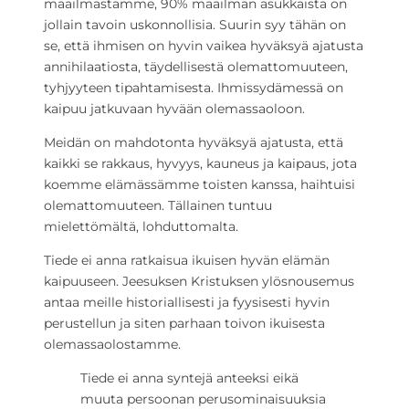
maailmastamme, 90% maailman asukkaista on
jollain tavoin uskonnollisia. Suurin syy tähän on
se, että ihmisen on hyvin vaikea hyväksyä ajatusta
annihilaatiosta, täydellisestä olemattomuuteen,
tyhjyyteen tipahtamisesta. Ihmissydämessä on
kaipuu jatkuvaan hyvään olemassaoloon.
Meidän on mahdotonta hyväksyä ajatusta, että
kaikki se rakkaus, hyvyys, kauneus ja kaipaus, jota
koemme elämässämme toisten kanssa, haihtuisi
olemattomuuteen. Tällainen tuntuu
mielettömältä, lohduttomalta.
Tiede ei anna ratkaisua ikuisen hyvän elämän
kaipuuseen. Jeesuksen Kristuksen ylösnousemus
antaa meille historiallisesti ja fyysisesti hyvin
perustellun ja siten parhaan toivon ikuisesta
olemassaolostamme.
Tiede ei anna syntejä anteeksi eikä
muuta persoonan perusominaisuuksia