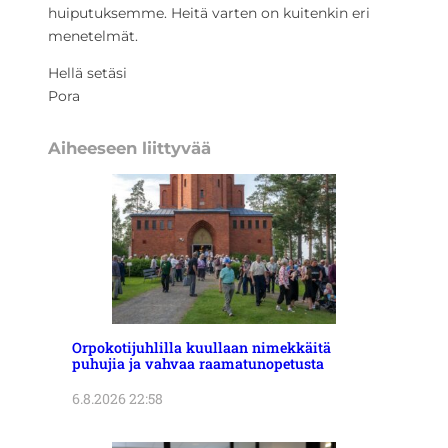
huiputuksemme. Heitä varten on kuitenkin eri
menetelmät.
Hellä setäsi
Pora
Aiheeseen liittyvää
Orpokotijuhlilla kuullaan nimekkäitä
puhujia ja vahvaa raamatunopetusta
6.8.2026 22:58