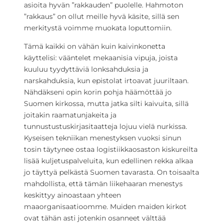
asioita hyvän ”rakkauden” puolelle. Hahmoton
”rakkaus” on ollut meille hyvä käsite, sillä sen
merkitystä voimme muokata loputtomiin.
Tämä kaikki on vähän kuin kaivinkonetta
käyttelisi: vääntelet mekaanisia vipuja, joista
kuuluu tyydyttäviä lonksahduksia ja
narskahduksia, kun epistolat irtoavat juuriltaan.
Nähdäkseni opin korin pohja häämöttää jo
Suomen kirkossa, mutta jatka silti kaivuita, sillä
joitakin raamatunjakeita ja
tunnustustuskirjasitaatteja lojuu vielä nurkissa.
Kyseisen tekniikan menestyksen vuoksi sinun
tosin täytynee ostaa logistiikkaosaston kiskureilta
lisää kuljetuspalveluita, kun edellinen rekka alkaa
jo täyttyä pelkästä Suomen tavarasta. On toisaalta
mahdollista, että tämän liikehaaran menestys
keskittyy ainoastaan yhteen
maaorganisaatioomme. Muiden maiden kirkot
ovat tähän asti jotenkin osanneet välttää