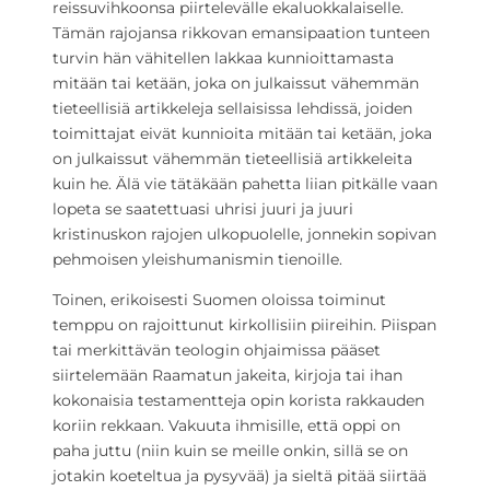
reissuvihkoonsa piirtelevälle ekaluokkalaiselle.
Tämän rajojansa rikkovan emansipaation tunteen
turvin hän vähitellen lakkaa kunnioittamasta
mitään tai ketään, joka on julkaissut vähemmän
tieteellisiä artikkeleja sellaisissa lehdissä, joiden
toimittajat eivät kunnioita mitään tai ketään, joka
on julkaissut vähemmän tieteellisiä artikkeleita
kuin he. Älä vie tätäkään pahetta liian pitkälle vaan
lopeta se saatettuasi uhrisi juuri ja juuri
kristinuskon rajojen ulkopuolelle, jonnekin sopivan
pehmoisen yleishumanismin tienoille.
Toinen, erikoisesti Suomen oloissa toiminut
temppu on rajoittunut kirkollisiin piireihin. Piispan
tai merkittävän teologin ohjaimissa pääset
siirtelemään Raamatun jakeita, kirjoja tai ihan
kokonaisia testamentteja opin korista rakkauden
koriin rekkaan. Vakuuta ihmisille, että oppi on
paha juttu (niin kuin se meille onkin, sillä se on
jotakin koeteltua ja pysyvää) ja sieltä pitää siirtää