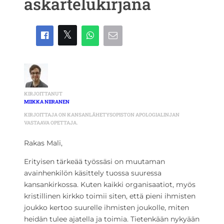
askartelukirjana
KIRJOITTANUT
MIIKKA NIIRANEN
KIRJOITTAJA ON KANSANLÄHETYSOPISTON APOLOGIALINJAN
VASTAAVA OPETTAJA.
Rakas Mali,
Erityisen tärkeää työssäsi on muutaman
avainhenkilön käsittely tuossa suuressa
kansankirkossa. Kuten kaikki organisaatiot, myös
kristillinen kirkko toimii siten, että pieni ihmisten
joukko kertoo suurelle ihmisten joukolle, miten
heidän tulee ajatella ja toimia. Tietenkään nykyään