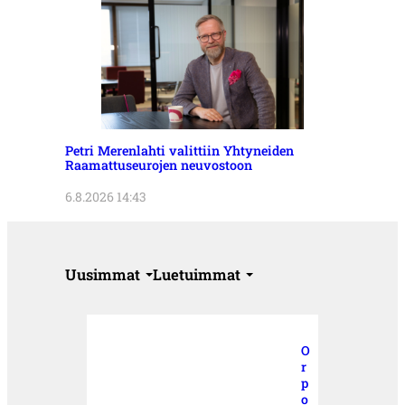
Petri Merenlahti valittiin Yhtyneiden
Raamattuseurojen neuvostoon
6.8.2026 14:43
Uusimmat
Luetuimmat
O
r
p
o