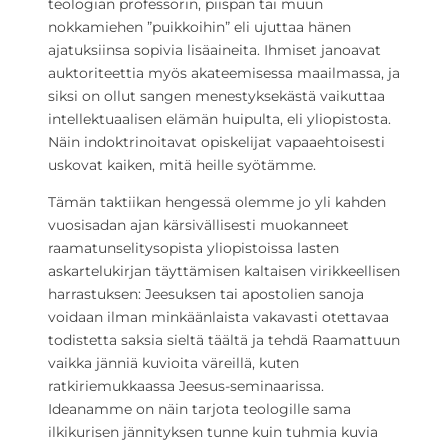
teologian professorin, piispan tai muun
nokkamiehen ”puikkoihin” eli ujuttaa hänen
ajatuksiinsa sopivia lisäaineita. Ihmiset janoavat
auktoriteettia myös akateemisessa maailmassa, ja
siksi on ollut sangen menestyksekästä vaikuttaa
intellektuaalisen elämän huipulta, eli yliopistosta.
Näin indoktrinoitavat opiskelijat
vapaaehtoisesti
uskovat kaiken, mitä heille syötämme.
Tämän taktiikan hengessä olemme jo yli kahden
vuosisadan ajan kärsivällisesti muokanneet
raamatunselitysopista yliopistoissa lasten
askartelukirjan täyttämisen kaltaisen virikkeellisen
harrastuksen: Jeesuksen tai apostolien sanoja
voidaan ilman minkäänlaista vakavasti otettavaa
todistetta saksia sieltä täältä ja tehdä Raamattuun
vaikka jänniä kuvioita väreillä, kuten
ratkiriemukkaassa Jeesus-seminaarissa.
Ideanamme on näin tarjota teologille sama
ilkikurisen jännityksen tunne kuin tuhmia kuvia