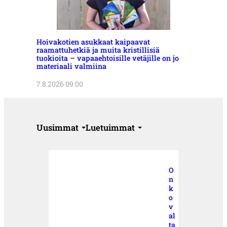
Hoivakotien asukkaat kaipaavat
raamattuhetkiä ja muita kristillisiä
tuokioita – vapaaehtoisille vetäjille on jo
materiaali valmiina
7.8.2026 09:00
Uusimmat
Luetuimmat
O
n
k
o
v
al
ta