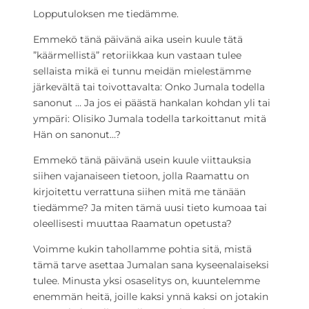
Lopputuloksen me tiedämme.
Emmekö tänä päivänä aika usein kuule tätä
”käärmellistä” retoriikkaa kun vastaan tulee
sellaista mikä ei tunnu meidän mielestämme
järkevältä tai toivottavalta: Onko Jumala todella
sanonut … Ja jos ei päästä hankalan kohdan yli tai
ympäri: Olisiko Jumala todella tarkoittanut mitä
Hän on sanonut…?
Emmekö tänä päivänä usein kuule viittauksia
siihen vajanaiseen tietoon, jolla Raamattu on
kirjoitettu verrattuna siihen mitä me tänään
tiedämme? Ja miten tämä uusi tieto kumoaa tai
oleellisesti muuttaa Raamatun opetusta?
Voimme kukin tahollamme pohtia sitä, mistä
tämä tarve asettaa Jumalan sana kyseenalaiseksi
tulee. Minusta yksi osaselitys on, kuuntelemme
enemmän heitä, joille kaksi ynnä kaksi on jotakin