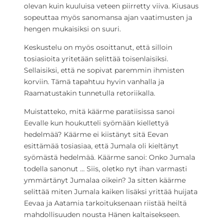
olevan kuin kuuluisa veteen piirretty viiva. Kiusaus
sopeuttaa myös sanomansa ajan vaatimusten ja
hengen mukaisiksi on suuri.
Keskustelu on myös osoittanut, että silloin
tosiasioita yritetään selittää toisenlaisiksi.
Sellaisiksi, että ne sopivat paremmin ihmisten
korviin. Tämä tapahtuu hyvin vanhalla ja
Raamatustakin tunnetulla retoriikalla.
Muistatteko, mitä käärme paratiisissa sanoi
Eevalle kun houkutteli syömään kiellettyä
hedelmää? Käärme ei kiistänyt sitä Eevan
esittämää tosiasiaa, että Jumala oli kieltänyt
syömästä hedelmää. Käärme sanoi: Onko Jumala
todella sanonut … Siis, oletko nyt ihan varmasti
ymmärtänyt Jumalaa oikein? Ja sitten käärme
selittää miten Jumala kaiken lisäksi yrittää huijata
Eevaa ja Aatamia tarkoituksenaan riistää heiltä
mahdollisuuden nousta Hänen kaltaisekseen.