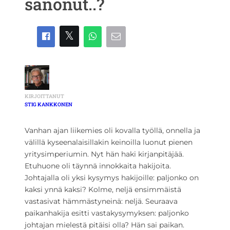
sanonut..?
KIRJOITTANUT
STIG KANKKONEN
Vanhan ajan liikemies oli kovalla työllä, onnella ja
välillä kyseenalaisillakin keinoilla luonut pienen
yritysimperiumin. Nyt hän haki kirjanpitäjää.
Etuhuone oli täynnä innokkaita hakijoita.
Johtajalla oli yksi kysymys hakijoille: paljonko on
kaksi ynnä kaksi? Kolme, neljä ensimmäistä
vastasivat hämmästyneinä: neljä. Seuraava
paikanhakija esitti vastakysymyksen: paljonko
johtajan mielestä pitäisi olla? Hän sai paikan.