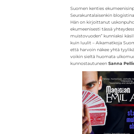
Suomen kenties ekumeenisinpa
Seurakuntalaisenkin blogisti
Hän on kirjoittanut uskonpuhdi
ekumeenisesti tässä yhteydess
muistovuoden” kunniaksi käsil
kuin luulit – Aikamatkoja Suom
että harvoin näkee yhtä tyylik
voikin sieltä huomata ulkomu
kunnostautuneen
Sanna Pelli