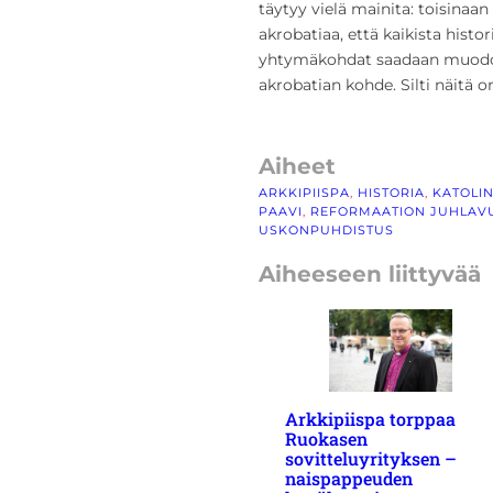
täytyy vielä mainita: toisinaa
akrobatiaa, että kaikista hist
yhtymäkohdat saadaan muodoste
akrobatian kohde. Silti näitä o
Aiheet
ARKKIPIISPA
, 
HISTORIA
, 
KATOLI
PAAVI
, 
REFORMAATION JUHLAV
USKONPUHDISTUS
Aiheeseen liittyvää
Arkkipiispa torppaa
Ruokasen
sovitteluyrityksen –
naispappeuden