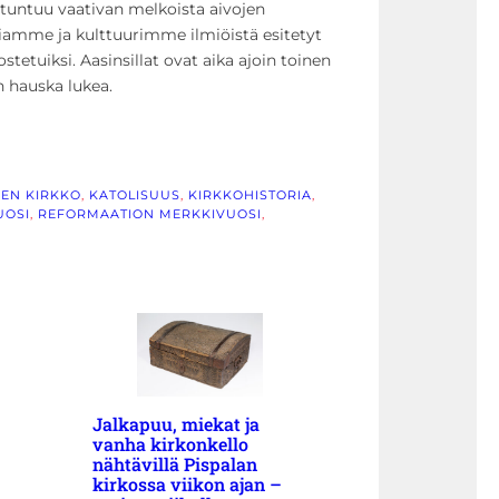
n tuntuu vaativan melkoista aivojen
oriamme ja kulttuurimme ilmiöistä esitetyt
tuiksi. Aasinsillat ovat aika ajoin toinen
n hauska lukea.
NEN KIRKKO
, 
KATOLISUUS
, 
KIRKKOHISTORIA
, 
UOSI
, 
REFORMAATION MERKKIVUOSI
, 
Jalkapuu, miekat ja
vanha kirkonkello
nähtävillä Pispalan
kirkossa viikon ajan –