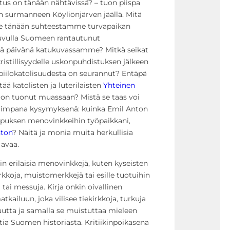
tus on tänään nähtävissä? – tuon piispa
 surmanneen Köyliönjärven jäällä. Mitä
le tänään suhteestamme turvapaikan
luvulla Suomeen rantautunut
ä päivänä katukuvassamme? Mitkä seikat
 kristillisyydelle uskonpuhdistuksen jälkeen
ä piilokatolisuudesta on seurannut? Entäpä
tää katolisten ja luterilaisten
Yhteinen
on tuonut muassaan? Mistä se taas voi
uurimpana kysymyksenä: kuinka Emil Anton
 opuksen menovinkkeihin työpaikkani,
ston
? Näitä ja monia muita herkullisia
avaa.
n erilaisia menovinkkejä, kuten kyseisten
rkkoja, muistomerkkejä tai esille tuotuihin
tai messuja. Kirja onkin oivallinen
kailuun, joka vilisee tiekirkkoja, turkuja
n uutta ja samalla se muistuttaa mieleen
htia Suomen historiasta. Kritiikinpoikasena