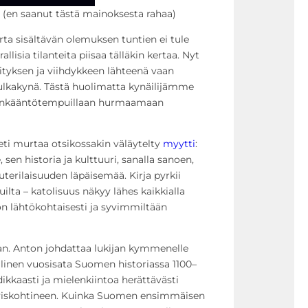
si! (en saanut tästä mainoksesta rahaa)
erta sisältävän olemuksen tuntien ei tule
allisia tilanteita piisaa tälläkin kertaa. Nyt
ityksen ja viihdykkeen lähteenä vaan
ulkakynä. Tästä huolimatta kynäilijämme
ilmänkääntötempuillaan hurmaamaan
eti murtaa otsikossakin väläytelty
myytti
:
n historia ja kulttuuri, sanalla sanoen,
terilaisuuden läpäisemää. Kirja pyrkii
ilta – katolisuus näkyy lähes kaikkialla
 lähtökohtaisesti ja syvimmiltään
aan. Anton johdattaa lukijan kymmenelle
tillinen vuosisata Suomen historiassa 1100–
ikkaasti ja mielenkiintoa herättävästi
tyiskohtineen. Kuinka Suomen ensimmäisen