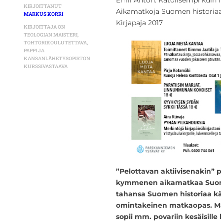
KIRJOITTANUT
Aikamatkoja Suomen historia
MARKUS KORRI
Kirjapaja 2017
KIRJOITTAJA ON
TEOLOGIAN MAISTERI,
TOHTORIKOULUTETTAVA,
PAPPI JA
KANSANLÄHETYSOPISTON
KURSSIVASTAAVA
”Pelottavan aktiivisenakin” p
kymmenen aikamatkaa Suomen
tahansa Suomen historiaa käs
omintakeinen matkaopas. Ma
sopii mm. povariin kesäisille