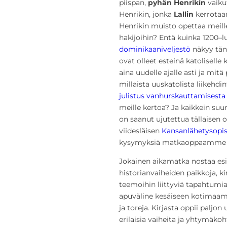
piispan,
pyhän Henrikin
vaiku
Henrikin, jonka
Lallin
kerrotaan
Henrikin muisto opettaa meil
hakijoihin? Entä kuinka 1200–
dominikaaniveljestö
näkyy tän
ovat olleet esteinä katoliselle
aina uudelle ajalle asti ja mit
millaista uuskatolista liikehdin
julistus vanhurskauttamisesta
meille kertoa? Ja kaikkein s
on saanut ujutettua tällaisen
viidesläisen
Kansanlähetysopi
kysymyksiä matkaoppaamme 
Jokainen aikamatka nostaa esii
historianvaiheiden paikkoja, ki
teemoihin liittyviä tapahtumia 
apuväline kesäiseen kotimaamat
ja toreja. Kirjasta oppii paljo
erilaisia vaiheita ja yhtymäko