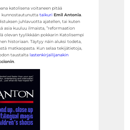
na katolisena voitaneen pitää
na kunnostautunutta
taikuri
Emil Antonia
.
stuksen juhlavuotta ajatellen, tai kuten
ä asia kuuluu ilmaista, ”reformaation
lä olevan tyylikkään pokkarin Katolisempi
en historiaan. Täytyy näin aluksi todeta,
ästä matkaopasta. Kun selaa tekijätietoja,
odon taustalta
lastenkirjailijanakin
ccionin
.