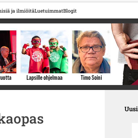
isiä ja ilmiöitä
Luetuimmat
Blogit
Uus
kaopas