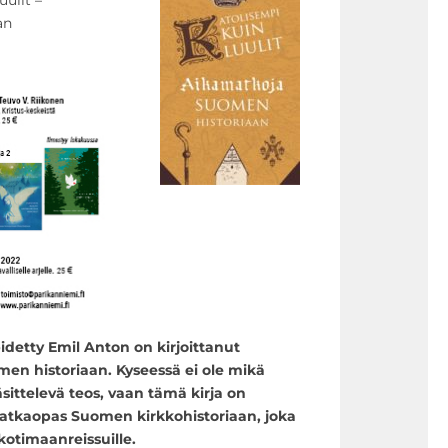
an
idetty Emil Anton on kirjoittanut
 historiaan. Kyseessä ei ole mikä
ittelevä teos, vaan tämä kirja on
tkaopas Suomen kirkkohistoriaan, joka
 kotimaanreissuille.