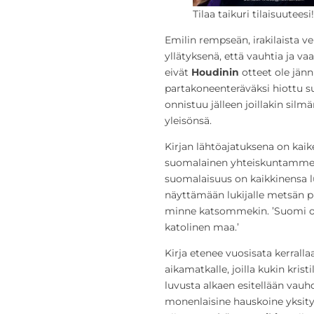
Tilaa taikuri tilaisuutee
Emilin rempseän, irakilaista v
yllätyksenä, että vauhtia ja vaar
eivät
Houdinin
otteet ole jänn
partakoneenteräväksi hiottu s
onnistuu jälleen joillakin s
yleisönsä.
Kirjan lähtöajatuksena on kaik
suomalainen yhteiskuntamme, se
suomalaisuus on kaikkinensa lu
näyttämään lukijalle metsän pu
minne katsommekin. ’Suomi on
katolinen maa.’
Kirja etenee vuosisata kerrall
aikamatkalle, joilla kukin kris
luvusta alkaen esitellään vauhd
monenlaisine hauskoine yksi