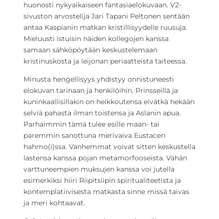
huonosti nykyaikaiseen fantasiaelokuvaan. V2-
sivuston arvostelija Jari Tapani Peltonen sentään
antaa Kaspianin matkan kristillisyydelle ruusuja.
Mieluusti istuisin näiden kollegojen kanssa
samaan sähköpöytään keskustelemaan
kristinuskosta ja leijonan periaatteista taiteessa.
Minusta hengellisyys yhdistyy onnistuneesti
elokuvan tarinaan ja henkilöihin. Prinsseillä ja
kuninkaallisillakin on heikkoutensa eivätkä hekään
selviä pahasta ilman toistensa ja Aslanin apua.
Parhaimmin tämä tulee esille maan- tai
paremmin sanottuna merivaiva Eustacen
hahmo(i)ssa. Vanhemmat voivat sitten keskustella
lastensa kanssa pojan metamorfooseista. Vähän
varttuneempien muksujen kanssa voi jutella
esimerkiksi hiiri Riipitsiipin spiritualiteetista ja
kontemplatiivisesta matkasta sinne missä taivas
ja meri kohtaavat.