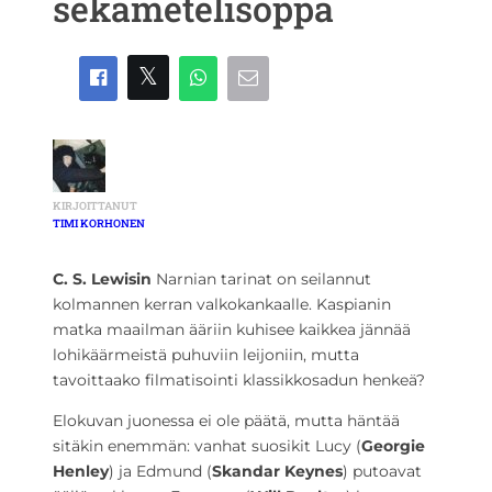
sekametelisoppa
KIRJOITTANUT
TIMI KORHONEN
C. S. Lewisin
Narnian tarinat on seilannut
kolmannen kerran valkokankaalle. Kaspianin
matka maailman ääriin kuhisee kaikkea jännää
lohikäärmeistä puhuviin leijoniin, mutta
tavoittaako filmatisointi klassikkosadun henkeä?
Elokuvan juonessa ei ole päätä, mutta häntää
sitäkin enemmän: vanhat suosikit Lucy (
Georgie
Henley
) ja Edmund (
Skandar Keynes
) putoavat