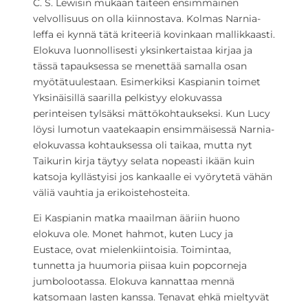
C. S. Lewisin mukaan taiteen ensimmäinen
velvollisuus on olla kiinnostava. Kolmas Narnia-
leffa ei kynnä tätä kriteeriä kovinkaan mallikkaasti.
Elokuva luonnollisesti yksinkertaistaa kirjaa ja
tässä tapauksessa se menettää samalla osan
myötätuulestaan. Esimerkiksi Kaspianin toimet
Yksinäisillä saarilla pelkistyy elokuvassa
perinteisen tylsäksi mättökohtaukseksi. Kun Lucy
löysi lumotun vaatekaapin ensimmäisessä Narnia-
elokuvassa kohtauksessa oli taikaa, mutta nyt
Taikurin kirja täytyy selata nopeasti ikään kuin
katsoja kyllästyisi jos kankaalle ei vyörytetä vähän
väliä vauhtia ja erikoistehosteita.
Ei Kaspianin matka maailman ääriin huono
elokuva ole. Monet hahmot, kuten Lucy ja
Eustace, ovat mielenkiintoisia. Toimintaa,
tunnetta ja huumoria piisaa kuin popcorneja
jumbolootassa. Elokuva kannattaa mennä
katsomaan lasten kanssa. Tenavat ehkä mieltyvät