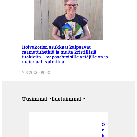
Hoivakotien asukkaat kaipaavat
raamattuhetkiä ja muita kristillisiä
tuokioita – vapaaehtoisille vetäjille on jo
materiaali valmiina
7.8.2026 09:00
Uusimmat
Luetuimmat
O
n
k