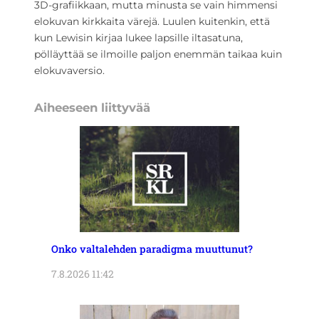
3D-grafiikkaan, mutta minusta se vain himmensi
elokuvan kirkkaita värejä. Luulen kuitenkin, että
kun Lewisin kirjaa lukee lapsille iltasatuna,
pölläyttää se ilmoille paljon enemmän taikaa kuin
elokuvaversio.
Aiheeseen liittyvää
Onko valtalehden paradigma muuttunut?
7.8.2026 11:42