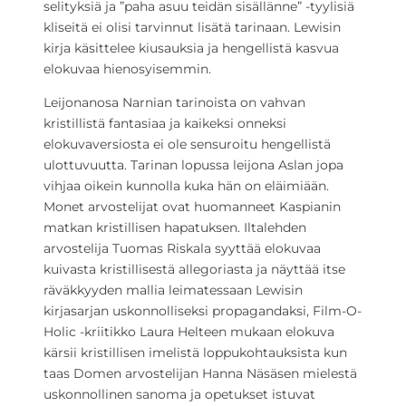
selityksiä ja ”paha asuu teidän sisällänne” -tyylisiä
kliseitä ei olisi tarvinnut lisätä tarinaan. Lewisin
kirja käsittelee kiusauksia ja hengellistä kasvua
elokuvaa hienosyisemmin.
Leijonanosa Narnian tarinoista on vahvan
kristillistä fantasiaa ja kaikeksi onneksi
elokuvaversiosta ei ole sensuroitu hengellistä
ulottuvuutta. Tarinan lopussa leijona Aslan jopa
vihjaa oikein kunnolla kuka hän on eläimiään.
Monet arvostelijat ovat huomanneet Kaspianin
matkan kristillisen hapatuksen. Iltalehden
arvostelija Tuomas Riskala syyttää elokuvaa
kuivasta kristillisestä allegoriasta ja näyttää itse
räväkkyyden mallia leimatessaan Lewisin
kirjasarjan uskonnolliseksi propagandaksi, Film-O-
Holic -kriitikko Laura Helteen mukaan elokuva
kärsii kristillisen imelistä loppukohtauksista kun
taas Domen arvostelijan Hanna Näsäsen mielestä
uskonnollinen sanoma ja opetukset istuvat