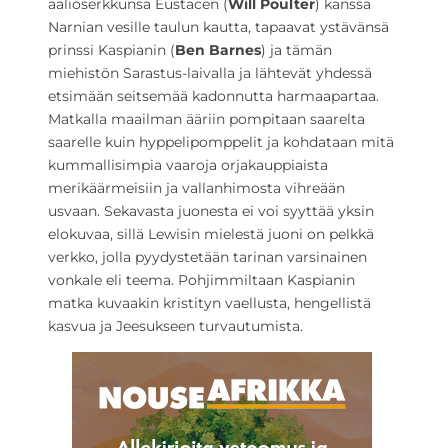
ääliöserkkunsa Eustacen (
Will Poulter
) kanssa
Narnian vesille taulun kautta, tapaavat ystävänsä
prinssi Kaspianin (
Ben Barnes
) ja tämän
miehistön Sarastus-laivalla ja lähtevät yhdessä
etsimään seitsemää kadonnutta harmaapartaa.
Matkalla maailman ääriin pompitaan saarelta
saarelle kuin hyppelipomppelit ja kohdataan mitä
kummallisimpia vaaroja orjakauppiaista
merikäärmeisiin ja vallanhimosta vihreään
usvaan. Sekavasta juonesta ei voi syyttää yksin
elokuvaa, sillä Lewisin mielestä juoni on pelkkä
verkko, jolla pyydystetään tarinan varsinainen
vonkale eli teema. Pohjimmiltaan Kaspianin
matka kuvaakin kristityn vaellusta, hengellistä
kasvua ja Jeesukseen turvautumista.