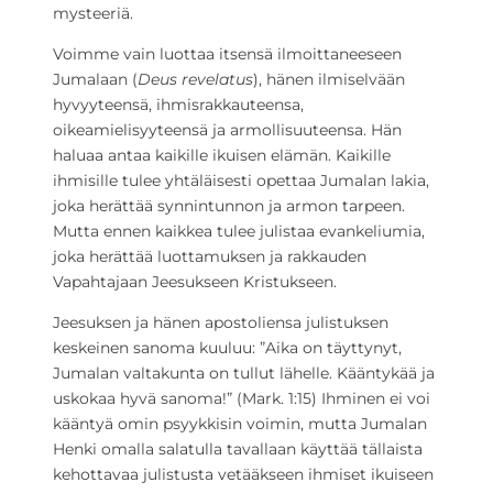
mysteeriä.
Voimme vain luottaa itsensä ilmoittaneeseen
Jumalaan (
Deus revelatus
), hänen ilmiselvään
hyvyyteensä, ihmisrakkauteensa,
oikeamielisyyteensä ja armollisuuteensa. Hän
haluaa antaa kaikille ikuisen elämän. Kaikille
ihmisille tulee yhtäläisesti opettaa Jumalan lakia,
joka herättää synnintunnon ja armon tarpeen.
Mutta ennen kaikkea tulee julistaa evankeliumia,
joka herättää luottamuksen ja rakkauden
Vapahtajaan Jeesukseen Kristukseen.
Jeesuksen ja hänen apostoliensa julistuksen
keskeinen sanoma kuuluu: ”Aika on täyttynyt,
Jumalan valtakunta on tullut lähelle. Kääntykää ja
uskokaa hyvä sanoma!” (Mark. 1:15) Ihminen ei voi
kääntyä omin psyykkisin voimin, mutta Jumalan
Henki omalla salatulla tavallaan käyttää tällaista
kehottavaa julistusta vetääkseen ihmiset ikuiseen