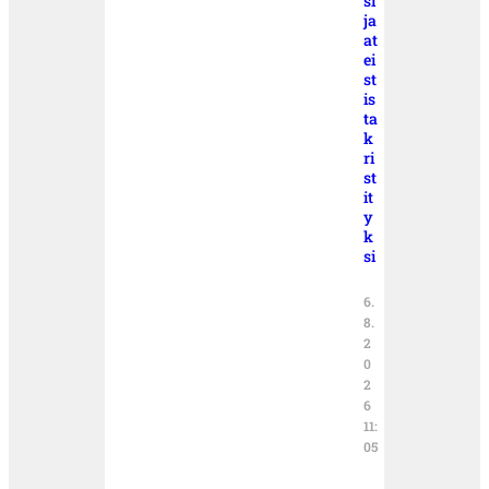
si
ja
at
ei
st
is
ta
k
ri
st
it
y
k
si
6.
8.
2
0
2
6
11:
05