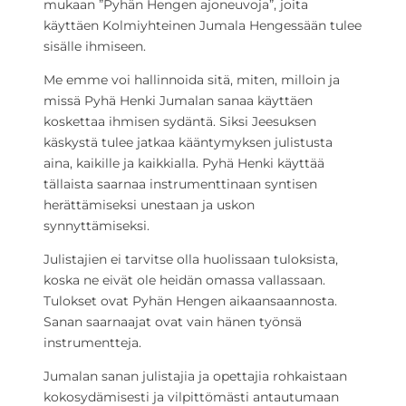
mukaan ”Pyhän Hengen ajoneuvoja”, joita
käyttäen Kolmiyhteinen Jumala Hengessään tulee
sisälle ihmiseen.
Me emme voi hallinnoida sitä, miten, milloin ja
missä Pyhä Henki Jumalan sanaa käyttäen
koskettaa ihmisen sydäntä. Siksi Jeesuksen
käskystä tulee jatkaa kääntymyksen julistusta
aina, kaikille ja kaikkialla. Pyhä Henki käyttää
tällaista saarnaa instrumenttinaan syntisen
herättämiseksi unestaan ja uskon
synnyttämiseksi.
Julistajien ei tarvitse olla huolissaan tuloksista,
koska ne eivät ole heidän omassa vallassaan.
Tulokset ovat Pyhän Hengen aikaansaannosta.
Sanan saarnaajat ovat vain hänen työnsä
instrumentteja.
Jumalan sanan julistajia ja opettajia rohkaistaan
kokosydämisesti ja vilpittömästi antautumaan