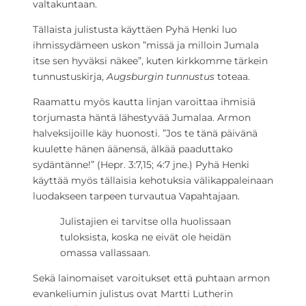
valtakuntaan.
Tällaista julistusta käyttäen Pyhä Henki luo
ihmissydämeen uskon ”missä ja milloin Jumala
itse sen hyväksi näkee”, kuten kirkkomme tärkein
tunnustuskirja,
Augsburgin tunnustus
toteaa.
Raamattu myös kautta linjan varoittaa ihmisiä
torjumasta häntä lähestyvää Jumalaa. Armon
halveksijoille käy huonosti. ”Jos te tänä päivänä
kuulette hänen äänensä, älkää paaduttako
sydäntänne!” (Hepr. 3:7,15; 4:7 jne.) Pyhä Henki
käyttää myös tällaisia kehotuksia välikappaleinaan
luodakseen tarpeen turvautua Vapahtajaan.
Julistajien ei tarvitse olla huolissaan
tuloksista, koska ne eivät ole heidän
omassa vallassaan.
Sekä lainomaiset varoitukset että puhtaan armon
evankeliumin julistus ovat Martti Lutherin