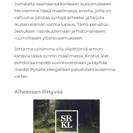
Jumalalta saamaansa korkeaan kutsumukseen.
Me olemme tässä maailmassa ainoita, joilla on
valtuutus julistaa syntejä anteeksi ja tarjota
ikuisen elämän varma lupaus. Tämä perustuu
Jeesuksen ristinkuolemaan ja historialliseen,
ruumiilliseen ylösnousemukseen.
Jotta me voisimme olla vilpittömiä armon
kanavia tässä synnin maailmassa, Kristus alati
puhdistaa meidät sovintoverellään ja täyttää
meidät Pyhällä Hengellään palvelutehtäväämme
varten.
Aiheeseen liittyvää