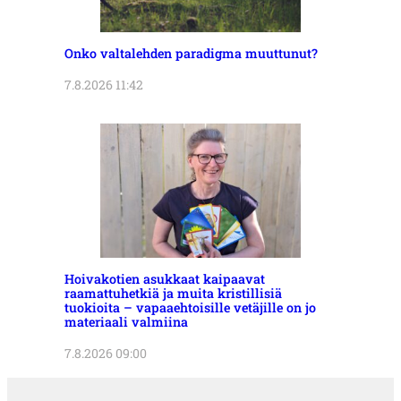
Onko valtalehden paradigma muuttunut?
7.8.2026 11:42
Hoivakotien asukkaat kaipaavat
raamattuhetkiä ja muita kristillisiä
tuokioita – vapaaehtoisille vetäjille on jo
materiaali valmiina
7.8.2026 09:00