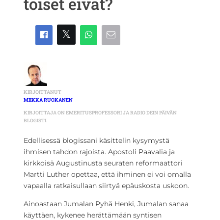
toiset eivät?
KIRJOITTANUT
MIIKKA RUOKANEN
KIRJOITTAJA ON EMERITUSPROFESSORI JA RADIO DEIN PÄIVÄN
BLOGISTI.
Edellisessä blogissani käsittelin kysymystä
ihmisen tahdon rajoista. Apostoli Paavalia ja
kirkkoisä Augustinusta seuraten reformaattori
Martti Luther opettaa, että ihminen ei voi omalla
vapaalla ratkaisullaan siirtyä epäuskosta uskoon.
Ainoastaan Jumalan Pyhä Henki, Jumalan sanaa
käyttäen, kykenee herättämään syntisen