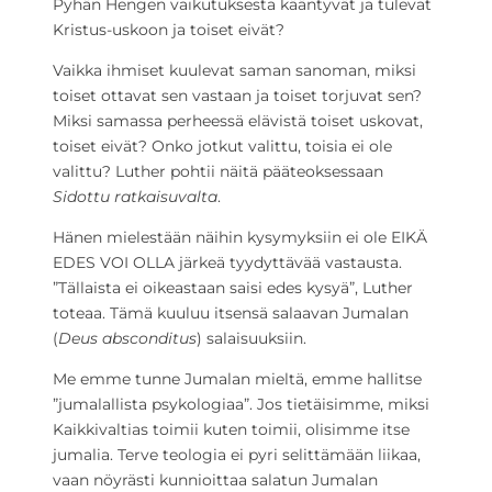
Pyhän Hengen vaikutuksesta kääntyvät ja tulevat
Kristus-uskoon ja toiset eivät?
Vaikka ihmiset kuulevat saman sanoman, miksi
toiset ottavat sen vastaan ja toiset torjuvat sen?
Miksi samassa perheessä elävistä toiset uskovat,
toiset eivät? Onko jotkut valittu, toisia ei ole
valittu? Luther pohtii näitä pääteoksessaan
Sidottu ratkaisuvalta
.
Hänen mielestään näihin kysymyksiin ei ole EIKÄ
EDES VOI OLLA järkeä tyydyttävää vastausta.
”Tällaista ei oikeastaan saisi edes kysyä”, Luther
toteaa. Tämä kuuluu itsensä salaavan Jumalan
(
Deus absconditus
) salaisuuksiin.
Me emme tunne Jumalan mieltä, emme hallitse
”jumalallista psykologiaa”. Jos tietäisimme, miksi
Kaikkivaltias toimii kuten toimii, olisimme itse
jumalia. Terve teologia ei pyri selittämään liikaa,
vaan nöyrästi kunnioittaa salatun Jumalan