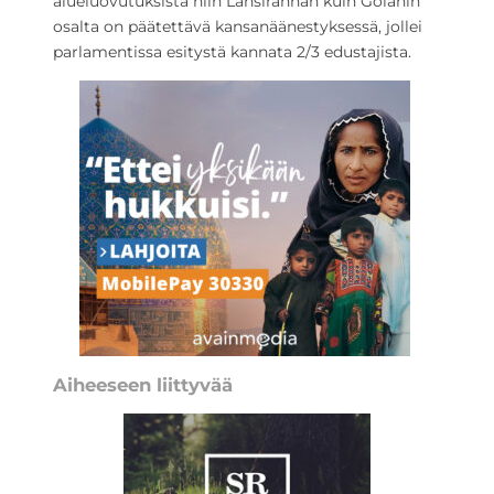
alueluovutuksista niin Länsirannan kuin Golanin
osalta on päätettävä kansanäänestyksessä, jollei
parlamentissa esitystä kannata 2/3 edustajista.
Aiheeseen liittyvää