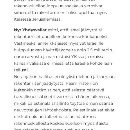
rakennuskiellon loppuun saakka ja vetosivat
siihen, että rakentaminen tulisi lopettaa myös
itäisessä Jerusalemissa.
Nyt
Yhdysvallat
esitti, että Israel jäädyttäisi
rakentamiset uudelleen kolmeksi kuukaudeksi.
Vastineeksi amerikkalaiset myisivät Israelille
huippuluokan hävittäjäkoneita noin 2,5 miljardin
euron arvosta ja varmistaisi YK:ssa ja muissa
kansainvälisissä elimissä, että Israelia kohdellaan
reilusti.
Netanjahun hallitus ei ole yksimielinen jatkamaan
rakentamisen jäädytystä. Pääministeri on
kuitenkin optimistinen, että asiasta päättävä
turvallisuuskabinetti varmistaa hänen aikeensa,
mikäli palestiinalaishallinto täyttää oman osansa
neuvottelujen lähtöehdoista. Palestiinalaiset eivät
ole kuitenkaan tulleet vastaan. Vaatimus
rakennuskiellosta koskee edelleen myös itäistä