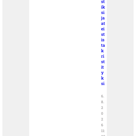
st
ik
si
ja
at
ei
st
is
ta
k
ri
st
it
y
k
si
6.
8.
2
0
2
6
11: