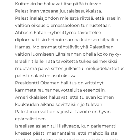
Kuitenkin he haluavat itse pitää tulevan
Palestiinan vapaana juutalaisasukkaista.
Palestiinalaisjohdon mielestä riittää, että Israelin
valtion oikeus olemassaoloon tunnustetaan.
Abbasin Fatah –ryhmittymä tavoittelee
diplomaattisin keinoin samaa kuin sen kilpailija
Hamas. Molemmat tähtäävät yhä Palestiinan
valtion luomiseen Länsirannan ohella koko nyky-
Israelin tilalle. Tätä tavoitetta tukee esimerkiksi
muutama päivä sitten julkaistu mielipidekartoitus
palestiinalaisten asutuksissa.
Presidentti Obaman hallitus on yrittänyt
kammeta rauhanneuvotteluita eteenpäin.
Amerikkalaiset haluavat, että tulevan kolmen
kuukauden aikana sovittaisiin jo tulevan
Palestiinan valtion rajoista. Tavoite on hyvin
epärealistinen.
Israelissa asiaan tuli lisävaade, kun parlamentti,
knesset päätti maanantaina, että mahdollisista