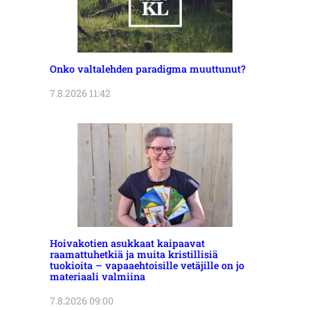
Onko valtalehden paradigma muuttunut?
7.8.2026 11:42
Hoivakotien asukkaat kaipaavat
raamattuhetkiä ja muita kristillisiä
tuokioita – vapaaehtoisille vetäjille on jo
materiaali valmiina
7.8.2026 09:00