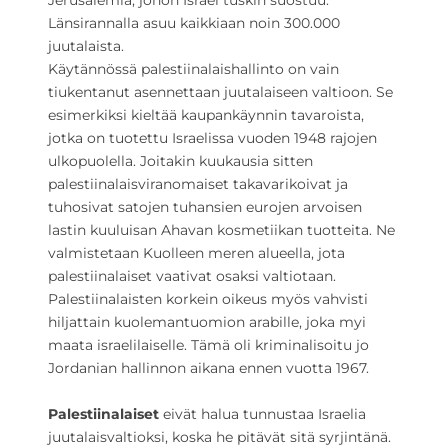
Jerusalemia, johon Israel tuskin suostuu.
Länsirannalla asuu kaikkiaan noin 300.000
juutalaista.
Käytännössä palestiinalaishallinto on vain
tiukentanut asennettaan juutalaiseen valtioon. Se
esimerkiksi kieltää kaupankäynnin tavaroista,
jotka on tuotettu Israelissa vuoden 1948 rajojen
ulkopuolella. Joitakin kuukausia sitten
palestiinalaisviranomaiset takavarikoivat ja
tuhosivat satojen tuhansien eurojen arvoisen
lastin kuuluisan Ahavan kosmetiikan tuotteita. Ne
valmistetaan Kuolleen meren alueella, jota
palestiinalaiset vaativat osaksi valtiotaan.
Palestiinalaisten korkein oikeus myös vahvisti
hiljattain kuolemantuomion arabille, joka myi
maata israelilaiselle. Tämä oli kriminalisoitu jo
Jordanian hallinnon aikana ennen vuotta 1967.
Palestiinalaiset
eivät halua tunnustaa Israelia
juutalaisvaltioksi, koska he pitävät sitä syrjintänä.