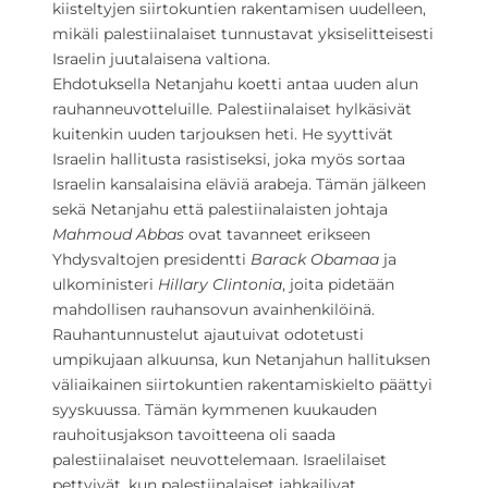
kiisteltyjen siirtokuntien rakentamisen uudelleen,
mikäli palestiinalaiset tunnustavat yksiselitteisesti
Israelin juutalaisena valtiona.
Ehdotuksella Netanjahu koetti antaa uuden alun
rauhanneuvotteluille. Palestiinalaiset hylkäsivät
kuitenkin uuden tarjouksen heti. He syyttivät
Israelin hallitusta rasistiseksi, joka myös sortaa
Israelin kansalaisina eläviä arabeja.
Tämän jälkeen
sekä Netanjahu että palestiinalaisten johtaja
Mahmoud Abbas
ovat tavanneet erikseen
Yhdysvaltojen presidentti
Barack Obamaa
ja
ulkoministeri
Hillary Clintonia
, joita pidetään
mahdollisen rauhansovun avainhenkilöinä.
Rauhantunnustelut ajautuivat odotetusti
umpikujaan alkuunsa, kun Netanjahun hallituksen
väliaikainen siirtokuntien rakentamiskielto päättyi
syyskuussa. Tämän kymmenen kuukauden
rauhoitusjakson tavoitteena oli saada
palestiinalaiset neuvottelemaan. Israelilaiset
pettyivät, kun palestiinalaiset jahkailivat