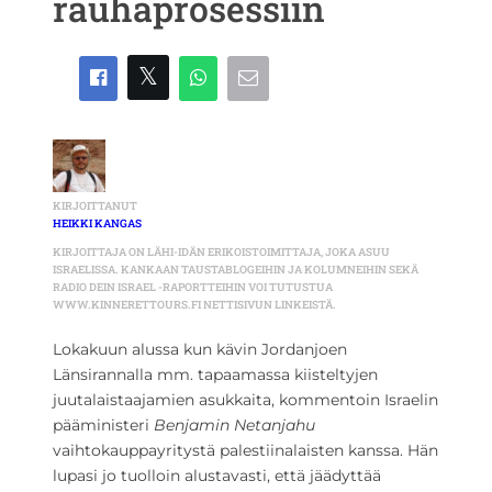
rauhaprosessiin
KIRJOITTANUT
HEIKKI KANGAS
KIRJOITTAJA ON LÄHI-IDÄN ERIKOISTOIMITTAJA, JOKA ASUU
ISRAELISSA. KANKAAN TAUSTABLOGEIHIN JA KOLUMNEIHIN SEKÄ
RADIO DEIN ISRAEL -RAPORTTEIHIN VOI TUTUSTUA
WWW.KINNERETTOURS.FI NETTISIVUN LINKEISTÄ.
Lokakuun alussa kun kävin Jordanjoen
Länsirannalla mm. tapaamassa kiisteltyjen
juutalaistaajamien asukkaita, kommentoin Israelin
pääministeri
Benjamin Netanjahu
vaihtokauppayritystä palestiinalaisten kanssa. Hän
lupasi jo tuolloin alustavasti, että jäädyttää