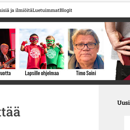
isiä ja ilmiöitä
Luetuimmat
Blogit
Uus
ttää