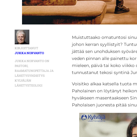
Muistuttaako omatuntosi sinua 
johon kerran syyllistyit? Tuntu
KIRJOITTANUT
jättää sen unohduksen syöväre
JUKKA NORVANTO
veden pinnan alle painettu kork
JUKKA NORVANTO ON
mieleen, päivä tai koko viikko 
PASTORI,
RAAMATUNOPETTAJA JA
tunnustanut tekosi syntinä Jum
LÄHETYSYHDISTYS
KYLVÄJÄN
Voisitko alkaa katsella tuota mi
LÄHETYSTEOLOGI
Paholainen on löytänyt heikon 
hyväkseen masentaakseen Sinu
Paholaisen juonesta pitää sinu