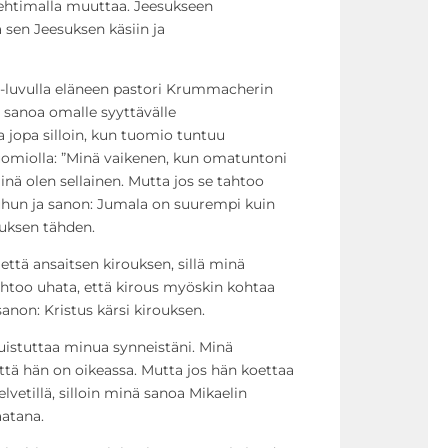
ehtimalla muuttaa. Jeesukseen
ä sen Jeesuksen käsiin ja
0-luvulla eläneen pastori Krummacherin
 sanoa omalle syyttävälle
a jopa silloin, kun tuomio tuntuu
uomiolla: ”Minä vaikenen, kun omatuntoni
inä olen sellainen. Mutta jos se tahtoo
uhun ja sanon: Jumala on suurempi kuin
uksen tähden.
että ansaitsen kirouksen, sillä minä
tahtoo uhata, että kirous myöskin kohtaa
anon: Kristus kärsi kirouksen.
istuttaa minua synneistäni. Minä
tä hän on oikeassa. Mutta jos hän koettaa
lvetillä, silloin minä sanoa Mikaelin
aatana.