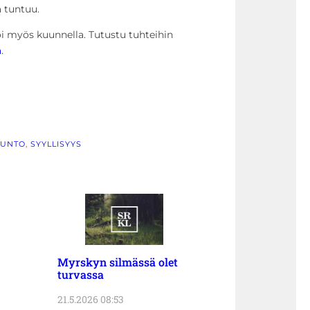
a tuntuu.
i myös kuunnella. Tutustu tuhteihin
ä
.
UNTO
, 
SYYLLISYYS
Myrskyn silmässä olet
turvassa
21.5.2026 08:53