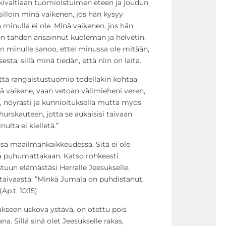
kivaltiaan tuomioistuimen eteen ja joudun
illoin minä vaikenen, jos hän kysyy
ia minulla ei ole. Minä vaikenen, jos hän
en tähden ansainnut kuoleman ja helvetin.
n minulle sanoo, ettei minussa ole mitään,
ta, sillä minä tiedän, että niin on laita.
 että rangaistustuomio todellakin kohtaa
ää vaikene, vaan vetoan välimieheni veren,
a, nöyrästi ja kunnioituksella mutta myös
rskauteen, jotta se aukaisisi taivaan
nulta ei kielletä.”
ässä maailmankaikkeudessa. Sitä ei ole
a puhumattakaan. Katso rohkeasti
tuun elämästäsi Herralle Jeesukselle.
n taivaasta: ”Minkä Jumala on puhdistanut,
Ap.t. 10:15)
esukseen uskova ystävä, on otettu pois
a. Sillä sinä olet Jeesukselle rakas,