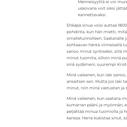
Menneisyyttä ei voi mur
uskovana voit siksi jättä
kannettavaksi.
Ehkäpä sinua voisi auttaa 180
pohdinta, kun hän mietti, mitä
omalletunnolleen, Saatanalle j
kohtaavan häntä viimeisellä t
sanoo minut syntiseksi, sillä m
minut tuomita, silloin minä p
sinä sydämeni, suurempi Krist
Minä vaikenen, kun laki sanoo, 
ansaitsen sen. Mutta jos laki 
minut, niin minä vastustan ja s
Minä vaikenen, kun saatana mu
kumarran pääni ja myönnän, et
peljättää minua tuomiolla ja he
kanssa: Herra kukistaa sinut, s