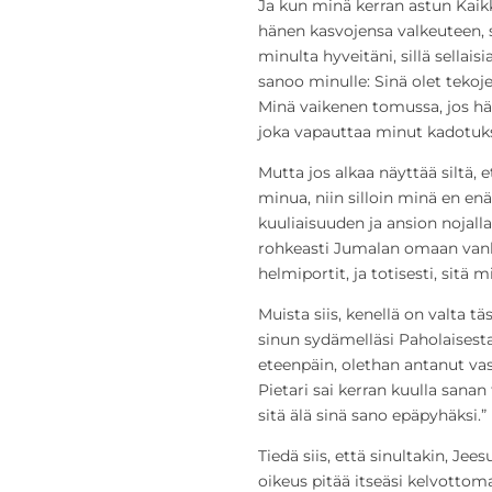
Ja kun minä kerran astun Kaik
hänen kasvojensa valkeuteen, s
minulta hyveitäni, sillä sellais
sanoo minulle: Sinä olet tekoj
Minä vaikenen tomussa, jos hä
joka vapauttaa minut kadotukses
Mutta jos alkaa näyttää siltä,
minua, niin silloin minä en en
kuuliaisuuden ja ansion nojall
rohkeasti Jumalan omaan vanhu
helmiportit, ja totisesti, sitä mi
Muista siis, kenellä on valta t
sinun sydämelläsi Paholaisest
eteenpäin, olethan antanut vas
Pietari sai kerran kuulla sana
sitä älä sinä sano epäpyhäksi.” (
Tiedä siis, että sinultakin, Je
oikeus pitää itseäsi kelvottoman