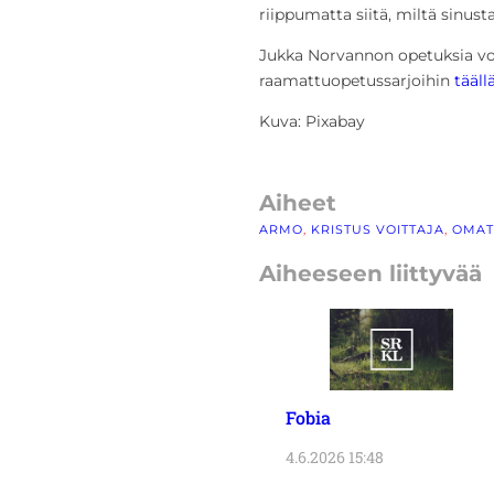
riippumatta siitä, miltä sinust
Jukka
Norvannon opetuksia
vo
raamattuopetussarjoihin
tääll
Kuva: Pixabay
Aiheet
ARMO
, 
KRISTUS VOITTAJA
, 
OMAT
Aiheeseen liittyvää
Fobia
4.6.2026 15:48