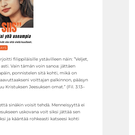
oitti filippiläisille ystävilleen näin: ”Veljet,
 asti. Vain tämän voin sanoa: jättäen
päin, ponnistelen sitä kohti, mikä on
saavuttaakseni voittajan palkinnon, pääsyn
u Kristuksen Jeesuksen omat.” (Fil. 3:13–
että sinäkin voisit tehdä. Menneisyyttä ei
sukseen uskovana voit siksi jättää sen
ksi ja kääntää rohkeasti katseesi kohti