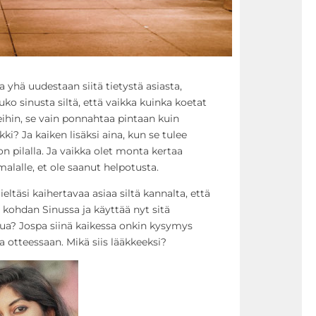
yhä uudestaan siitä tietystä asiasta,
uko sinusta siltä, että vaikka kuinka koetat
ihin, se vain ponnahtaa pintaan kuin
ki? Ja kaiken lisäksi aina, kun se tulee
on pilalla. Ja vaikka olet monta kertaa
alalle, et ole saanut helpotusta.
eltäsi kaihertavaa asiaa siltä kannalta, että
kohdan Sinussa ja käyttää nyt sitä
a? Jospa siinä kaikessa onkin kysymys
a otteessaan. Mikä siis lääkkeeksi?