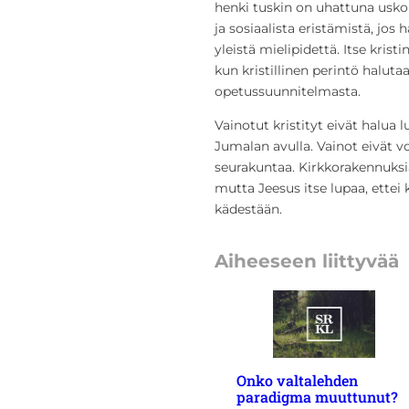
henki tuskin on uhattuna uskon
ja sosiaalista eristämistä, jo
yleistä mielipidettä. Itse kri
kun kristillinen perintö halut
opetussuunnitelmasta.
Vainotut kristityt eivät halua 
Jumalan avulla. Vainot eivät 
seurakuntaa. Kirkkorakennuksi
mutta Jeesus itse lupaa, ettei
kädestään.
Aiheeseen liittyvää
Onko valtalehden
paradigma muuttunut?