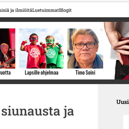
isiä ja ilmiöitä
Luetuimmat
Blogit
Uus
 siunausta ja