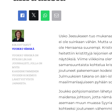
Usko Jeesukseen tuo mukanaan
ei ole suinkaan vähän. Mutta u
KIRJOITTANUT
ole Herraansa suurempi. Kris
VUOKKO VÄNSKÄ
heitettiin kristittyjä leijonien 
VUOKKO VÄNSKÄ ON
näytöksiä. Viime viikkoina o
PITKÄN LINJAN
JOURNALISTI, JOLLA ON
samansuuntaista kohtelua kristi
MYÖS
joutuneet pakenemaan kodeistaa
KAHDENKYMMENEN
VUODEN KOKEMUS
Julmuuksien takana on ääri-isla
LÄHETYSTYÖSTÄ
maailmanlaajuiseen pyhään so
JAPANISTA.
Joukko pohjoismaisten lähetysj
maidensa johtoon, jotta nämä k
asemaan muun muassa Syyriass
kohteeksi joutuneen vähemmist