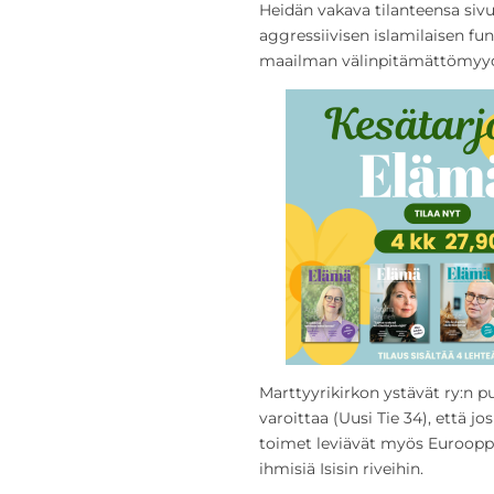
Heidän vakava tilanteensa siv
aggressiivisen islamilaisen fu
maailman välinpitämättömyyde
Marttyyrikirkon ystävät ry:n p
varoittaa (Uusi Tie 34), että jo
toimet leviävät myös Eurooppa
ihmisiä Isisin riveihin.