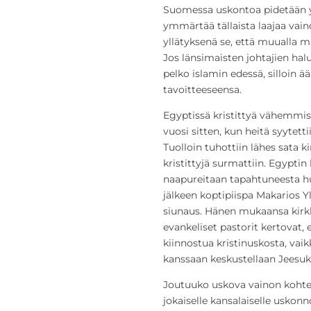
Suomessa uskontoa pidetään yk
ymmärtää tällaista laajaa vain
yllätyksenä se, että muualla 
Jos länsimaisten johtajien hal
pelko islamin edessä, silloin ä
tavoitteeseensa.
Egyptissä kristittyä vähemmis
vuosi sitten, kun heitä syytett
Tuolloin tuhottiin lähes sata k
kristittyjä surmattiin. Egyptin 
naapureitaan tapahtuneesta hu
jälkeen koptipiispa Makarios Y
siunaus. Hänen mukaansa kirkk
evankeliset pastorit kertovat, e
kiinnostua kristinuskosta, vai
kanssaan keskustellaan Jeesukse
Joutuuko uskova vainon kohte
jokaiselle kansalaiselle usk