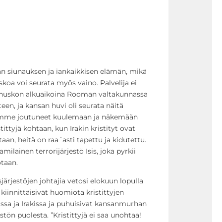
 siunauksen ja iankaikkisen elämän, mikä
skoa voi seurata myös vaino. Palvelija ei
tinuskon alkuaikoina Rooman valtakunnassa
eteen, ja kansan huvi oli seurata näitä
lemme joutuneet kuulemaan ja näkemään
ttyjä kohtaan, kun Irakin kristityt ovat
n, heitä on raa´asti tapettu ja kidutettu.
milainen terrorijärjestö Isis, joka pyrkii
taan.
ärjestöjen johtajia vetosi elokuun lopulla
iinnittäisivät huomiota kristittyjen
a ja Irakissa ja puhuisivat kansanmurhan
ön puolesta. ”Kristittyjä ei saa unohtaa!