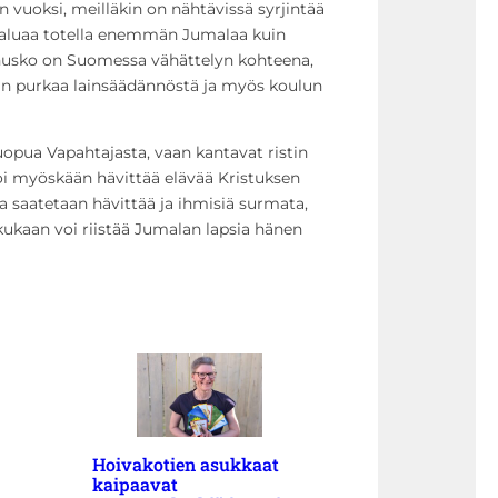
 vuoksi, meilläkin on nähtävissä syrjintää
s haluaa totella enemmän Jumalaa kuin
stinusko on Suomessa vähättelyn kohteena,
aan purkaa lainsäädännöstä ja myös koulun
luopua Vapahtajasta, vaan kantavat ristin
voi myöskään hävittää elävää Kristuksen
a saatetaan hävittää ja ihmisiä surmata,
 kukaan voi riistää Jumalan lapsia hänen
Hoivakotien asukkaat
kaipaavat