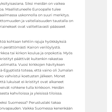
sityisasiana. Siksi meidän on vaikea
oa. Maallistuneelle Euroopalle tulee
maailmassa uskonnolla on suuri merkitys.
uttomuuden ja vaiteliaisuuden taustalla on
äriainekset ovat valitettavasti päässeet
töä kohtaan tehtiin rajuja hyökkäyksiä
iin perättömästi Kairon verilöylystä.
irkkoa tai kirkon koulua ja orpokotia. Myös
kristityt päättivät kuitenkin rakastaa
olimatta. Vuosi kirkkojen hävityksen
lä-Egyptistä toteaa, että vaino oli Jumalan
o vahvistui koetusten jälkeen. Monet
ttä lukuisat ei-kristityt ovat alkaneet
kkeivät rohkene tulla kirkkoon. Heidän
sta kahviloissa ja yleisissä tiloissa.
eksi Suomessa? Perustuslaki takaa
onnonvapauden. Vaikka Suomessa kenenkään