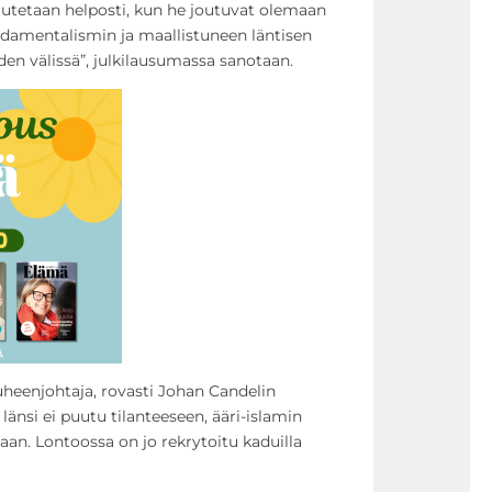
uutetaan helposti, kun he joutuvat olemaan
ndamentalismin ja maallistuneen läntisen
n välissä”, julkilausumassa sanotaan.
uheenjohtaja, rovasti Johan Candelin
s länsi ei puutu tilanteeseen, ääri-islamin
an. Lontoossa on jo rekrytoitu kaduilla