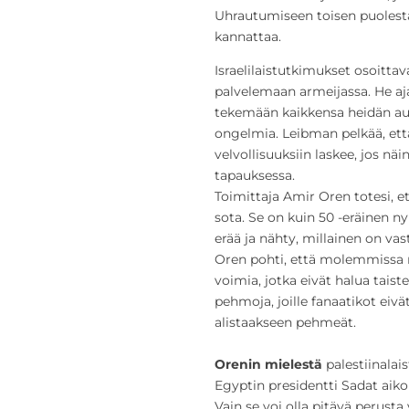
Uhrautumiseen toisen puolesta
kannattaa.
Israelilaistutkimukset
osoittava
palvelemaan armeijassa. He aj
tekemään kaikkensa heidän aut
ongelmia. Leibman pelkää, et
velvollisuuksiin laskee, jos näi
tapauksessa.
Toimittaja Amir Oren totesi, et
sota. Se on kuin 50 -eräinen ny
erää ja nähty, millainen on vas
Oren pohti, että molemmissa 
voimia, jotka eivät halua taist
pehmoja, joille fanaatikot eivä
alistaakseen pehmeät.
Orenin mielestä
palestiinalai
Egyptin presidentti Sadat aiko
Vain se voi olla pitävä perusta