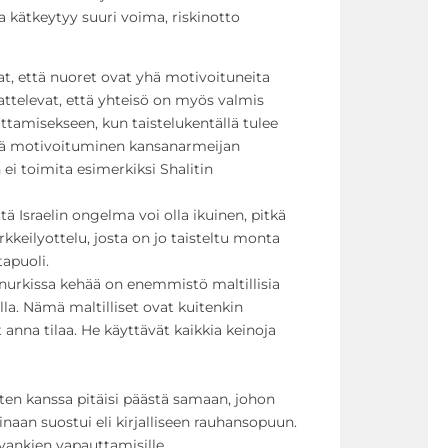
 kätkeytyy suuri voima, riskinotto
t, että nuoret ovat yhä motivoituneita
attelevat, että yhteisö on myös valmis
tamisekseen, kun taistelukentällä tulee
tä motivoituminen kansanarmeijan
n ei toimita esimerkiksi Shalitin
tä Israelin ongelma voi olla ikuinen, pitkä
rkkeilyottelu, josta on jo taisteltu monta
tapuoli.
nurkissa kehää on enemmistö maltillisia
ella. Nämä maltilliset ovat kuitenkin
t anna tilaa. He käyttävät kaikkia keinoja
sten kanssa pitäisi päästä samaan, johon
inaan suostui eli kirjalliseen rauhansopuun.
 vankien vapauttamisille.