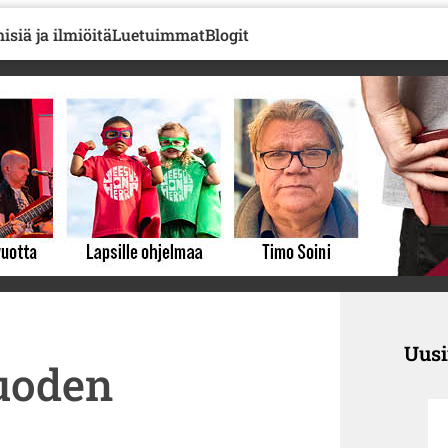
isiä ja ilmiöitä
Luetuimmat
Blogit
Uus
vuoden