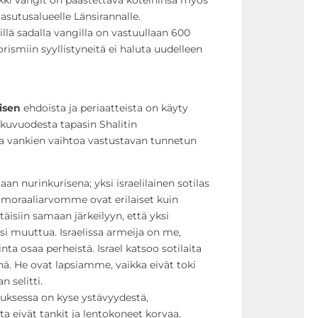
asutusalueelle Länsirannalle.
illä sadalla vangilla on vastuullaan 600
orismiin syyllistyneitä ei haluta uudelleen
isen
ehdoista ja periaatteista on käyty
Alkuvuodesta tapasin Shalitin
a vankien vaihtoa vastustavan tunnetun
n nurinkurisena; yksi israelilainen sotilas
n moraaliarvomme ovat erilaiset kuin
täisiin samaan järkeilyyn, että yksi
si muuttua. Israelissa armeija on me,
nta osaa perheistä. Israel katsoo sotilaita
inä. He ovat lapsiamme, vaikka eivät toki
n selitti.
uksessa on kyse ystävyydestä,
ita eivät tankit ja lentokoneet korvaa.