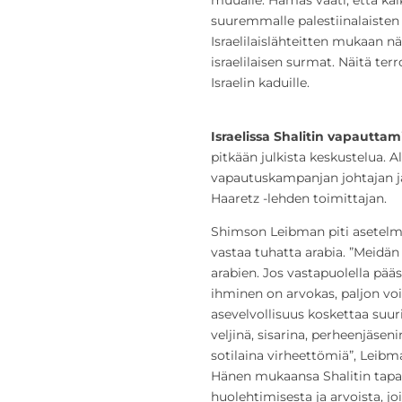
suuremmalle palestiinalaisten 
Israelilaislähteitten mukaan nä
israelilaisen surmat. Näitä terr
Israelin kaduille.
Israelissa
Shalitin vapauttam
pitkään julkista keskustelua. 
vapautuskampanjan johtajan j
Haaretz -lehden toimittajan.
Shimson Leibman piti asetelmaa
vastaa tuhatta arabia. ”Meidä
arabien. Jos vastapuolella pääs
ihminen on arvokas, paljon voi
asevelvollisuus koskettaa suuri
veljinä, sisarina, perheenjäsen
sotilaina virheettömiä”, Leibma
Hänen mukaansa Shalitin tapa
huolehtimisesta ja arvoista, jo