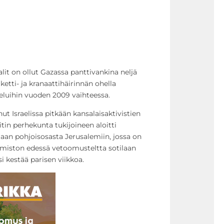
halit on ollut Gazassa panttivankina neljä
ketti- ja kranaattihäirinnän ohella
eluihin vuoden 2009 vaihteessa.
t Israelissa pitkään kansalaisaktivistien
in perhekunta tukijoineen aloitti
an pohjoisosasta Jerusalemiin, jossa on
oimiston edessä vetoomusteltta sotilaan
 kestää parisen viikkoa.