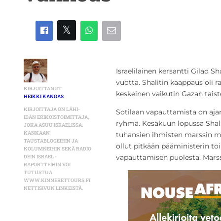
Israelilainen kersantti Gilad S
vuotta. Shalitin kaappaus oli ra
KIRJOITTANUT
keskeinen vaikutin Gazan taist
HEIKKI KANGAS
KIRJOITTAJA ON LÄHI-
Sotilaan vapauttamista on ajanu
IDÄN ERIKOISTOIMITTAJA,
ryhmä. Kesäkuun lopussa Shalit
JOKA ASUU ISRAELISSA.
KANKAAN
tuhansien ihmisten marssin ma
TAUSTABLOGEIHIN JA
ollut pitkään pääministerin t
KOLUMNEIHIN SEKÄ RADIO
vapauttamisen puolesta. Marssi
DEIN ISRAEL -
RAPORTTEIHIN VOI
TUTUSTUA
WWW.KINNERETTOURS.FI
NETTISIVUN LINKEISTÄ.