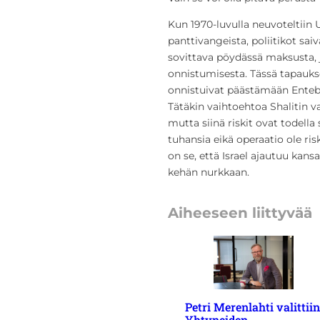
Kun 1970-luvulla neuvoteltiin 
panttivangeista, poliitikot sai
sovittava pöydässä maksusta, j
onnistumisesta. Tässä tapaukses
onnistuivat päästämään Ente
Tätäkin vaihtoehtoa Shalitin va
mutta siinä riskit ovat todella
tuhansia eikä operaatio ole risk
on se, että Israel ajautuu kans
kehän nurkkaan.
Aiheeseen liittyvää
Petri Merenlahti valittiin
Yhtyneiden