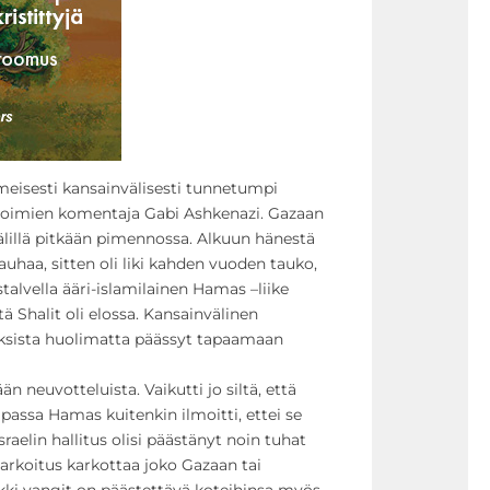
lmeisesti kansainvälisesti tunnetumpi
usvoimien komentaja Gabi Ashkenazi. Gazaan
välillä pitkään pimennossa. Alkuun hänestä
auhaa, sitten oli liki kahden vuoden tauko,
alvella ääri-islamilainen Hamas –liike
ttä Shalit oli elossa. Kansainvälinen
uksista huolimatta päässyt tapaamaan
än neuvotteluista. Vaikutti jo siltä, että
tipassa Hamas kuitenkin ilmoitti, ettei se
aelin hallitus olisi päästänyt noin tuhat
i tarkoitus karkottaa joko Gazaan tai
ikki vangit on päästettävä koteihinsa myös