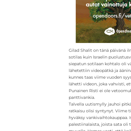
Gilad Shalit on tänä päivänä i
sotilas kuin Israelin puolust
siepatun sotilaan kohtalo oli 
lähetettiin videopätkä ja äänin
kunnes taas viime vuoden syyst
lähetti videon, joka vahvisti, e
Punainen Risti ei ole vetoom
panttivankia.
Talvella uutismylly jauhoi pitkä
ratkaisu olisi syntynyt. Viime 
hyväksy vankivaihtokauppaa. Isr
palestiinalaista, joista sata ol
muualle. Hamas vaati, että ka