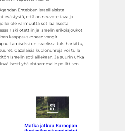
Ugandan Entebben israelilaisista
vat evästystä, että on neuvoteltava ja
ollei ole varmuutta sotilaallisesta
sa riski otettiin ja Israelin erikoisjoukot
bben kaappauskoneen vangit.
pauttamiseksi on Israelissa toki harkittu,
 suuret. Gazalaisia kuolonuhreja voi tulla
itön Israelin sotilaillekaan. Ja suurin uhka
ainvälisesti yhä ahtaammalle poliittisen
Matka jatkuu Euroopan
ihmisoikeustuomioistui