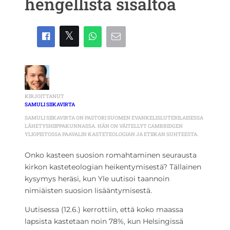
hengellistä sisältöä
KIRJOITTANUT
SAMULI SIIKAVIRTA
SAMULI SIIKAVIRTA ON PASTORI SUOMEN EVANKELISLUTERILAISESSA
LÄHETYSHIIPPAKUNNASSA. HÄN ON VÄITELLYT CAMBRIDGEN
YLIOPISTOSSA PAAVALIN KASTETEOLOGIAN JA ETIIKAN SUHTEESTA.
Onko kasteen suosion romahtaminen seurausta
kirkon kasteteologian heikentymisestä? Tällainen
kysymys heräsi, kun Yle uutisoi taannoin
nimiäisten suosion lisääntymisestä.
Uutisessa (12.6.) kerrottiin, että koko maassa
lapsista kastetaan noin 78%, kun Helsingissä