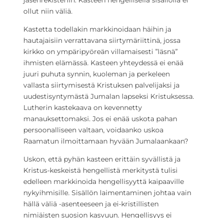
jäsenrekisteriin. Kasteen hengellisellä sisällöllä ei
ollut niin väliä.
Kastetta todellakin markkinoidaan häihin ja
hautajaisiin verrattavana siirtymäriittinä, jossa
kirkko on ympäripyöreän villamaisesti ”läsnä”
ihmisten elämässä. Kasteen yhteydessä ei enää
juuri puhuta synnin, kuoleman ja perkeleen
vallasta siirtymisestä Kristuksen palvelijaksi ja
uudestisyntymästä Jumalan lapseksi Kristuksessa.
Lutherin kastekaava on kevennetty
manauksettomaksi. Jos ei enää uskota pahan
persoonalliseen valtaan, voidaanko uskoa
Raamatun ilmoittamaan hyvään Jumalaankaan?
Uskon, että pyhän kasteen erittäin syvällistä ja
Kristus-keskeistä hengellistä merkitystä tulisi
edelleen markkinoida hengellisyyttä kaipaaville
nykyihmisille. Sisällön laimentaminen johtaa vain
hällä väliä -asenteeseen ja ei-kristillisten
nimiäisten suosion kasvuun. Hengellisyys ei