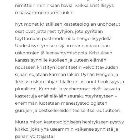
nimittäin mihinkään häviä, vaikka kristillisyys
maassamme murentuukin.
Nyt monet kristillisen kasteteologian unohdetut
osat ovat jättäneet tyhjiön, jota pyritään
täyttämään postmodernilla hengellisyydellä.
Uudestisyntymisen sijaan ihannoidaan idän
uskontojen jälleensyntymisoppia. Kristuksen
kanssa synnille kuolleen ja uuteen elämän
nousseen kristityn identiteetin velvoittavuuden
sijaan nojataan karman lakiin. Pyhän Hengen ja
Jeesus-uskon lahjan tilalle on astunut henkisyys ja
pluralismi. Kummit ja vanhemmat eivät kasvata
kastettuja enää elävään seurakuntayhteyteen –
enemmän luotetaan menestysteologisten
gurujen ja bestsellereiden tee se itse -autuuteen.
Mutta miten kasteteologiseen herätykseen pystyy
kirkko, joka yhä useammin vaikenee synnistä ja
pahan Voittajasta?