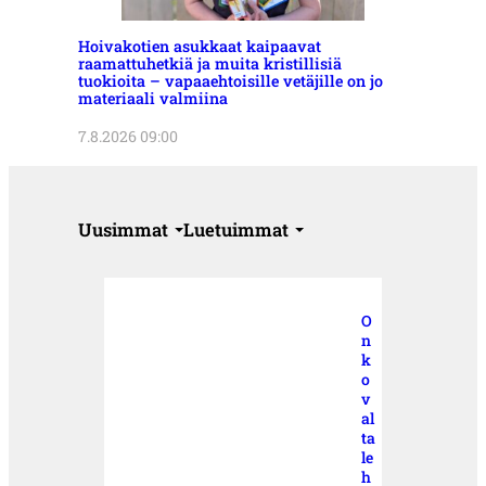
Hoivakotien asukkaat kaipaavat
raamattuhetkiä ja muita kristillisiä
tuokioita – vapaaehtoisille vetäjille on jo
materiaali valmiina
7.8.2026 09:00
Uusimmat
Luetuimmat
O
n
k
o
v
al
ta
le
h