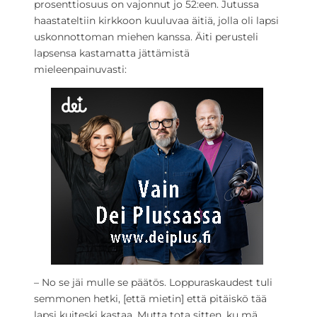
prosenttiosuus on vajonnut jo 52:een. Jutussa
haastateltiin kirkkoon kuuluvaa äitiä, jolla oli lapsi
uskonnottoman miehen kanssa. Äiti perusteli
lapsensa kastamatta jä
ttämistä
mieleenpainuvasti:
– No se jäi mulle se päätös. Loppuraskaudest tuli
semmonen hetki, [että mietin] että pitäiskö tää
lapsi kuiteski kastaa. Mutta tota sitten, ku mä