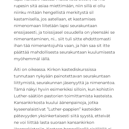
rupesin sitä asiaa miettimään, niin sillä ei ollu
niinku mitään hengellistä merkitystä sil
kastamisella, jos aatellaan, et kastamises
nimenomaan liitetään lapsi seurakuntaan
enssijasesti, ja toissijasel osuudella on yleensäki se
nimenantaminen, ni… siit tuli sitte ehdottomasti
ihan tää nimenantojuhla vaan, ja hän saa sit itte
päättää mahdollisesta seurakuntaan kuulumisesta
myöhemmäl iällä.
Äiti on oikeassa. Kirkon kastediskurssissa
tunnutaan nykyään painotettavan seurakuntaan
liittymistä, seurakunnan jäsenyyttä ja nimenantoa.
Tämä näkyi hyvin esimerkiksi silloin, kun kohistiin
Luther-säätiön pastorien toimittamista kasteista.
Kansankirkosta kuului äänenpainoja, jotka
kyseenalaistivat ”Luther-pappien” kasteiden
pätevyyden yksinkertaisesti siitä syystä, etteivät
ne voi liittää lasta suoraan kansankirkon