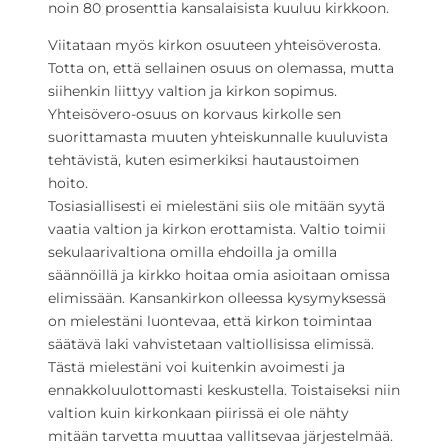
noin 80 prosenttia kansalaisista kuuluu kirkkoon.
Viitataan myös kirkon osuuteen yhteisöverosta.
Totta on, että sellainen osuus on olemassa, mutta
siihenkin liittyy valtion ja kirkon sopimus.
Yhteisövero-osuus on korvaus kirkolle sen
suorittamasta muuten yhteiskunnalle kuuluvista
tehtävistä, kuten esimerkiksi hautaustoimen
hoito.
Tosiasiallisesti ei mielestäni siis ole mitään syytä
vaatia valtion ja kirkon erottamista. Valtio toimii
sekulaarivaltiona omilla ehdoilla ja omilla
säännöillä ja kirkko hoitaa omia asioitaan omissa
elimissään. Kansankirkon olleessa kysymyksessä
on mielestäni luontevaa, että kirkon toimintaa
säätävä laki vahvistetaan valtiollisissa elimissä.
Tästä mielestäni voi kuitenkin avoimesti ja
ennakkoluulottomasti keskustella. Toistaiseksi niin
valtion kuin kirkonkaan piirissä ei ole nähty
mitään tarvetta muuttaa vallitsevaa järjestelmää.