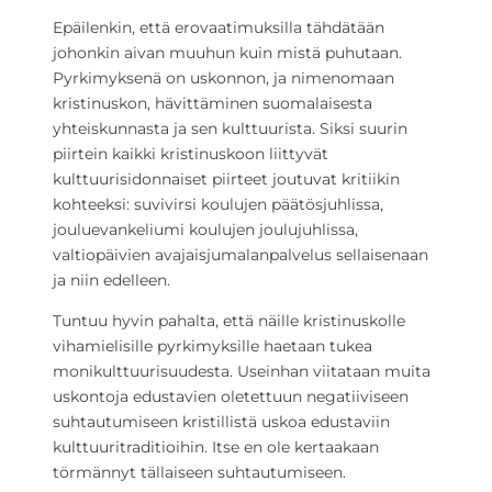
Epäilenkin, että erovaatimuksilla tähdätään
johonkin aivan muuhun kuin mistä puhutaan.
Pyrkimyksenä on uskonnon, ja nimenomaan
kristinuskon, hävittäminen suomalaisesta
yhteiskunnasta ja sen kulttuurista. Siksi suurin
piirtein kaikki kristinuskoon liittyvät
kulttuurisidonnaiset piirteet joutuvat kritiikin
kohteeksi: suvivirsi koulujen päätösjuhlissa,
jouluevankeliumi koulujen joulujuhlissa,
valtiopäivien avajaisjumalanpalvelus sellaisenaan
ja niin edelleen.
Tuntuu hyvin pahalta, että näille kristinuskolle
vihamielisille pyrkimyksille haetaan tukea
monikulttuurisuudesta. Useinhan viitataan muita
uskontoja edustavien oletettuun negatiiviseen
suhtautumiseen kristillistä uskoa edustaviin
kulttuuritraditioihin. Itse en ole kertaakaan
törmännyt tällaiseen suhtautumiseen.