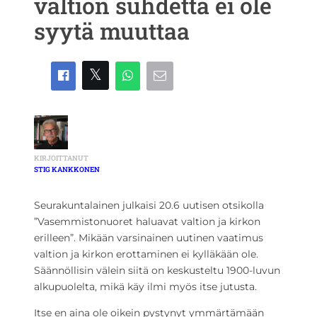
valtion suhdetta ei ole
syytä muuttaa
KIRJOITTANUT
STIG KANKKONEN
Seurakuntalainen julkaisi 20.6 uutisen otsikolla
”Vasemmistonuoret haluavat valtion ja kirkon
erilleen”. Mikään varsinainen uutinen vaatimus
valtion ja kirkon erottaminen ei kylläkään ole.
Säännöllisin välein siitä on keskusteltu 1900-luvun
alkupuolelta, mikä käy ilmi myös itse jutusta.
Itse en aina ole oikein pystynyt ymmärtämään