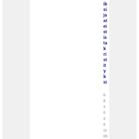
ik
si
ja
at
ei
st
is
ta
k
ri
st
it
y
k
si
6.
8.
2
0
2
6
11:
05