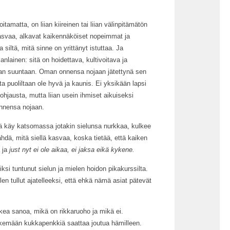
oitamatta, on liian kiireinen tai liian välinpitämätön
kasvaa, alkavat kaikennäköiset nopeimmat ja
siltä, mitä sinne on yrittänyt istuttaa. Ja
anlainen: sitä on hoidettava, kultivoitava ja
aan suuntaan. Oman onnensa nojaan jätettynä sen
ta puoliltaan ole hyvä ja kaunis. Ei yksikään lapsi
hjausta, mutta liian usein ihmiset aikuiseksi
onnensa nojaan.
tä käy katsomassa jotakin sielunsa nurkkaa, kulkee
hdä, mitä siellä kasvaa, koska tietää, että kaiken
a ja
just nyt ei ole aikaa, ei jaksa eikä kykene.
si tuntunut sielun ja mielen hoidon pikakurssilta.
olen tullut ajatelleeksi, että ehkä nämä asiat pätevät
ikea sanoa, mikä on rikkaruoho ja mikä ei.
kemään kukkapenkkiä saattaa joutua hämilleen.