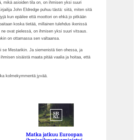
 mikä asioiden tila on, on ihmisen yksi suuri
rjailija John Eldredge puhuu tästä: siitä, miten sitä
jyjä kun epäilee että moottori on ehkä jo pitkään
mpaitaan koska tietää, millainen tulehdus ikenissä
 ne ovat pielessä, on ihmisen yksi suuri vitsaus.
okin on ottamassa sen valtaansa.
 se Mestarikin. Ja siemenistä tien ohessa, ja
ä ihmisen sisäistä maata pitää vaalia ja hoitaa, että
uka kolmekymmentä jyvää.
Matka jatkuu Euroopan
ihmisoikeustuomioistui