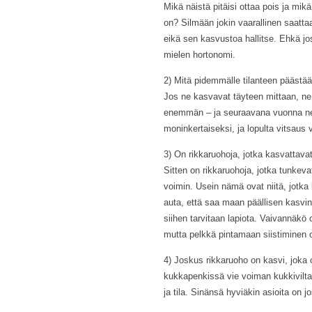
Mikä näistä pitäisi ottaa pois ja mi
on? Silmään jokin vaarallinen saatta
eikä sen kasvustoa hallitse. Ehkä jos
mielen hortonomi.
2) Mitä pidemmälle tilanteen päästää
Jos ne kasvavat täyteen mittaan, ne 
enemmän – ja seuraavana vuonna ne
moninkertaiseksi, ja lopulta vitsaus vo
3) On rikkaruohoja, jotka kasvattavat
Sitten on rikkaruohoja, jotka tunkev
voimin. Usein nämä ovat niitä, jotka 
auta, että saa maan päällisen kasvin 
siihen tarvitaan lapiota. Vaivannäkö
mutta pelkkä pintamaan siistiminen o
4) Joskus rikkaruoho on kasvi, joka
kukkapenkissä vie voiman kukkivilta 
ja tila. Sinänsä hyviäkin asioita on j