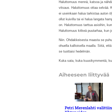
Haluttomuus mennä, katsoa ja nähdä,
vitsaus. Haluttomuus ottaa selvää. Ki
ei useinkaan halua tarkistaa auton öl
ollut kuivilla tai ei halua langata ha
on. Haluttomuus tarttua asioihin, kun
Haluttomuus kitkeä puutarhaa, kun j
Niin. Ohdakkeisesta maasta se puhui
ohuella kallioisella maalla. Siitä, ett
se tuottaisi hedelmän.
Kuka sata, kuka kuusikymmentä, k
Aiheeseen liittyvää
Petri Merenlahti valittiin