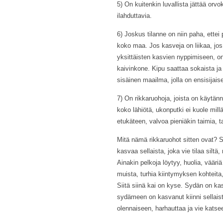
5) On kuitenkin luvallista jättää orvok
ilahduttavia.
6) Joskus tilanne on niin paha, ettei
koko maa. Jos kasveja on liikaa, jos 
yksittäisten kasvien nyppimiseen, on 
kaivinkone. Kipu saattaa sokaista ja 
sisäinen maailma, jolla on ensisijais
7) On rikkaruohoja, joista on käytän
koko lähiötä, ukonputki ei kuole millä
etukäteen, valvoa pieniäkin taimia, tar
Mitä nämä rikkaruohot sitten ovat? 
kasvaa sellaista, joka vie tilaa silt
Ainakin pelkoja löytyy, huolia, vääri
muista, turhia kiintymyksen kohteita,
Siitä siinä kai on kyse. Sydän on kas
sydämeen on kasvanut kiinni sellais
olennaiseen, harhauttaa ja vie kats