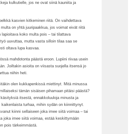
keja kulkutielle, jos ne ovat siinä kauniita ja
 pelkkä kasvien kitkeminen riitä. On vaihdettava
multa on yhtä juuripaakkua, jos voimat eivät riitä
lapioitava koko multa pois – tai tilattava
työ uuvuttaa, mutta vasta silloin tilaa saa se
esti oltava lupa kasvaa.
nössä mahdotonta päästä eroon. Lupiini riivaa usein
än. Joiltakin asioita on viisasta suojella itsensä jo
ttua niihin heti.
Sitäkin olen kukkapenkissä miettinyt. Mitä minussa
ä, millaiseksi tämän sisäisen pihamaan pitäisi päästä?
ä käsityksiä itsestä, ennakkoluuloja minusta ja
 kaikenlaista turhaa, mihin sydän on kiinnittynyt.
vanut kiinni sellaiseen joka imee siitä voimaa – tai
ta joka imee siitä voimaa, estää keskittymään
een pois tärkeimmästä.