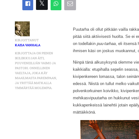
Puutarha oli ollut pitkään vailla rakk
pitää siitä aktiivisesti huolta. Se e
KIRJOITTANUT
on todellakin
puu-tarhaa
, eli itsens
KAISA VANHALA
ihmisen käsi on joskus muokannut, o
KIRJOITTAJA ON PIENEN
IKILIIKKUJAN ÄITI,
Niinpä tänä alkusyksynä olemme viet
PUUVENEILIJÄN VAIMO JA
PASTORI. ONNELLINEN
kaikkialla: etupihalla sepelin seass
VAELTAJA, JOKA KÄY
kivipenkereen lomassa, talon seinänvi
MAAILMASTA PAREMPAAN,
JA YRITTÄÄ MATKALLA
edessä. Niistä on tullut melko vaiku
YMMÄRTÄÄ MOLEMPIA.
polvenkorkuinen koivikko, kivipenker
mehikasvipuutarha on hukkunut vesih
kukkapenkeissä lainehtii jotain epäi
mättäikkönä.