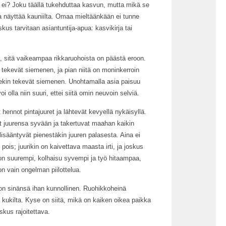
kä ei? Joku täällä tukehduttaa kasvun, mutta mikä se
a näyttää kauniilta. Omaa mieltäänkään ei tunne
kus tarvitaan asiantuntija-apua: kasvikirja tai
, sitä vaikeampaa rikkaruohoista on päästä eroon.
tekevät siemenen, ja pian niitä on moninkerroin
kin tekevät siemenen. Unohtamalla asia paisuu
i olla niin suuri, ettei siitä omin neuvoin selviä.
 hennot pintajuuret ja lähtevät kevyellä nykäisyllä.
at juurensa syvään ja takertuvat maahan kaikin
lisääntyvät pienestäkin juuren palasesta. Aina ei
pois; juurikin on kaivettava maasta irti, ja joskus
 on suurempi, kolhaisu syvempi ja työ hitaampaa,
n vain ongelman piilottelua.
 on sinänsä ihan kunnollinen. Ruohikkoheinä
kukilta. Kyse on siitä, mikä on kaiken oikea paikka
oskus rajoitettava.