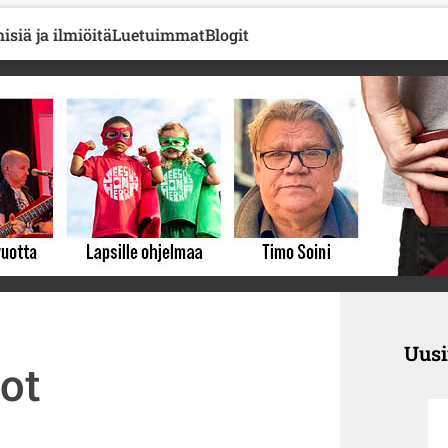
isiä ja ilmiöitä
Luetuimmat
Blogit
Uus
ot