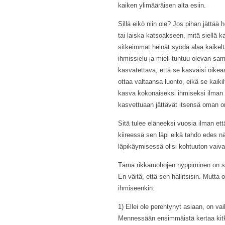
kaiken ylimääräisen alta esiin.
Sillä eikö niin ole? Jos pihan jättää h
tai laiska katsoakseen, mitä siellä 
sitkeimmät heinät syödä alaa kaikelta 
ihmissielu ja mieli tuntuu olevan sam
kasvatettava, että se kasvaisi oike
ottaa valtaansa luonto, eikä se kaikil
kasva kokonaiseksi ihmiseksi ilman o
kasvettuaan jättävät itsensä oman 
Sitä tulee eläneeksi vuosia ilman et
kiireessä sen läpi eikä tahdo edes nä
läpikäymisessä olisi kohtuuton vaiv
Tämä rikkaruohojen nyppiminen on sik
En väitä, että sen hallitsisin. Mutta 
ihmiseenkin:
1) Ellei ole perehtynyt asiaan, on va
Mennessään ensimmäistä kertaa kit