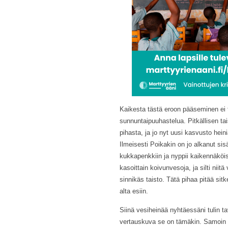
Kaikesta tästä eroon pääseminen ei 
sunnuntaipuuhastelua. Pitkällisen ta
pihasta, ja jo nyt uusi kasvusto heini
Ilmeisesti Poikakin on jo alkanut sis
kukkapenkkiin ja nyppii kaikennäköisi
kasoittain koivunvesoja, ja silti niitä 
sinnikäs taisto. Tätä pihaa pitää sit
alta esiin.
Siinä vesiheinää nyhtäessäni tulin tav
vertauskuva se on tämäkin. Samoin pi