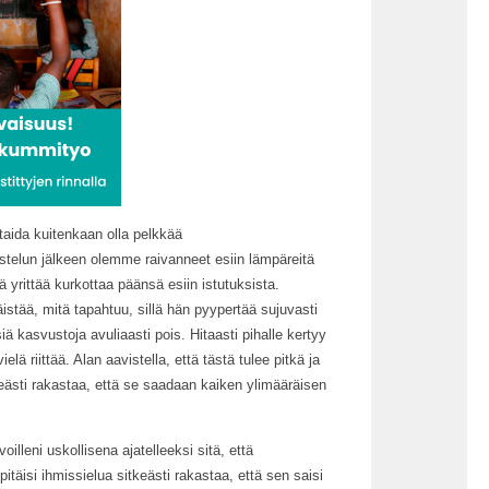
taida kuitenkaan olla pelkkää
istelun jälkeen olemme raivanneet esiin lämpäreitä
ä yrittää kurkottaa päänsä esiin istutuksista.
äistää, mitä tapahtuu, sillä hän pyypertää sujuvasti
ä kasvustoja avuliaasti pois. Hitaasti pihalle kertyy
vielä riittää. Alan aavistella, että tästä tulee pitkä ja
keästi rakastaa, että se saadaan kaiken ylimääräisen
oilleni uskollisena ajatelleeksi sitä, että
täisi ihmissielua sitkeästi rakastaa, että sen saisi