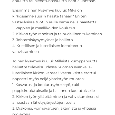
arkuutta tai hienotunteisuutta isäntiä kohtaan.
Ensimmäinen kysymys kuului: Mikä on
kirkossanne suurin haaste tänään? Eniten
vastauksissa tuotiin esille nämä neljä haastetta:
1. Pappien ja maallikoiden koulutus
2. Kirkon työn rahoitus ja taloudellinen tukeminen
3. Johtamiskysymykset ja hallinto
4. Kristillisen ja luterilaisen identiteetin
vahvistaminen
Toinen kysymys kuului: Millaista kumppanuutta
haluatte tulevaisuudessa Suomen evankelis-
luterilaisen kirkon kanssa? Vastauksista erottui
nopeasti myös neljä yhteistyön muotoa:
1. Kasvatus- ja koulutusyhteistyö, tuki
pappiskoulutukselle ja hallinnon koulutukselle
2. Kirkon työn ylläpitäminen ja vahvistaminen, ei
ainoastaan lähetysjärjestöjen tuella
3. Diakonia, voimavarojen jakamista ja yhteisiä
projekteja