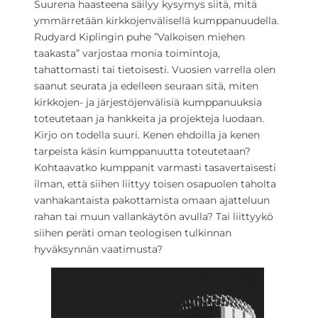
Suurena haasteena säilyy kysymys siitä, mitä
ymmärretään kirkkojenvälisellä kumppanuudella.
Rudyard Kiplingin puhe ”Valkoisen miehen
taakasta” varjostaa monia toimintoja,
tahattomasti tai tietoisesti. Vuosien varrella olen
saanut seurata ja edelleen seuraan sitä, miten
kirkkojen- ja järjestöjenvälisiä kumppanuuksia
toteutetaan ja hankkeita ja projekteja luodaan.
Kirjo on todella suuri. Kenen ehdoilla ja kenen
tarpeista käsin kumppanuutta toteutetaan?
Kohtaavatko kumppanit varmasti tasavertaisesti
ilman, että siihen liittyy toisen osapuolen taholta
vanhakantaista pakottamista omaan ajatteluun
rahan tai muun vallankäytön avulla? Tai liittyykö
siihen peräti oman teologisen tulkinnan
hyväksynnän vaatimusta?