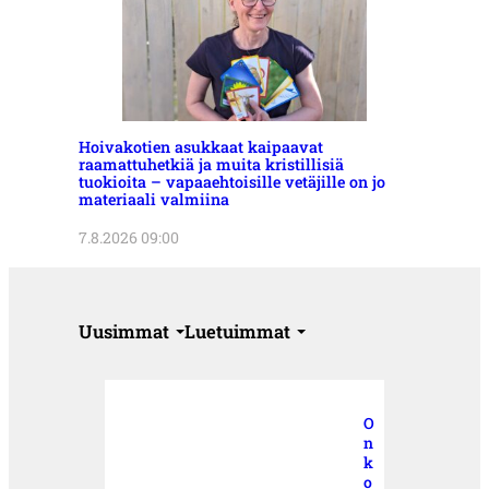
Hoivakotien asukkaat kaipaavat
raamattuhetkiä ja muita kristillisiä
tuokioita – vapaaehtoisille vetäjille on jo
materiaali valmiina
7.8.2026 09:00
Uusimmat
Luetuimmat
O
n
k
o