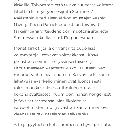
kirkoille. Toivomme, että tulevaisuudessa voimme
lähettää lähetystyöntekijöitä Suomeen.”
Pakistanin luterilaisen kirkon edustajat Rashid
Nazir ja Reena Patrick puolestaan toivoivat
tärkeimpänä yhteydenpidon muotona sitä, että
Suomessa rukoillaan heidän puolestaan.
Monet kirkot, joilla on vähän taloudellisia
voimavaroja, kasvavat voimakkaasti. Kasvu
perustuu useimmiten yksinkertaiseen ja
sitoutuneeseen Raamattu-uskollisuuteen. Sen
muodot vaihtelevat suuresti. Kasvaville kirkoille
lähetys ja evankelioiminen ovat luontaisesti
toiminnan keskuksessa. Ihminen otetaan
kokonaisvaltaisesti huomioon: hänen hengelliset
ja fyysiset tarpeensa. Maallikoiden tai
vapaaehtoisten rooli ja vastuunkantaminen ovat
yleensä seurakuntaelämän selkäranka.
Aito ja pyyteetön kohtaaminen on hyvä periaate.