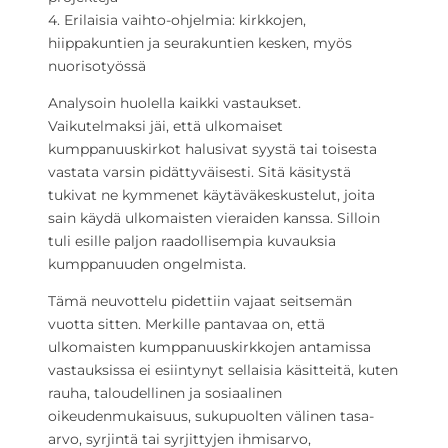
4. Erilaisia vaihto-ohjelmia: kirkkojen,
hiippakuntien ja seurakuntien kesken, myös
nuorisotyössä
Analysoin huolella kaikki vastaukset.
Vaikutelmaksi jäi, että ulkomaiset
kumppanuuskirkot halusivat syystä tai toisesta
vastata varsin pidättyväisesti. Sitä käsitystä
tukivat ne kymmenet käytäväkeskustelut, joita
sain käydä ulkomaisten vieraiden kanssa. Silloin
tuli esille paljon raadollisempia kuvauksia
kumppanuuden ongelmista.
Tämä neuvottelu pidettiin vajaat seitsemän
vuotta sitten. Merkille pantavaa on, että
ulkomaisten kumppanuuskirkkojen antamissa
vastauksissa ei esiintynyt sellaisia käsitteitä, kuten
rauha, taloudellinen ja sosiaalinen
oikeudenmukaisuus, sukupuolten välinen tasa-
arvo, syrjintä tai syrjittyjen ihmisarvo,