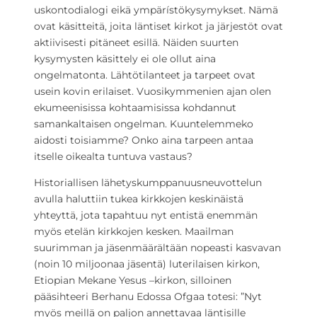
uskontodialogi eikä ympärístökysymykset. Nämä
ovat käsitteitä, joita läntiset kirkot ja järjestöt ovat
aktiivisesti pitäneet esillä. Näiden suurten
kysymysten käsittely ei ole ollut aina
ongelmatonta. Lähtötilanteet ja tarpeet ovat
usein kovin erilaiset. Vuosikymmenien ajan olen
ekumeenisissa kohtaamisissa kohdannut
samankaltaisen ongelman. Kuuntelemmeko
aidosti toisiamme? Onko aina tarpeen antaa
itselle oikealta tuntuva vastaus?
Historiallisen lähetyskumppanuusneuvottelun
avulla haluttiin tukea kirkkojen keskinäistä
yhteyttä, jota tapahtuu nyt entistä enemmän
myös etelän kirkkojen kesken. Maailman
suurimman ja jäsenmäärältään nopeasti kasvavan
(noin 10 miljoonaa jäsentä) luterilaisen kirkon,
Etiopian Mekane Yesus –kirkon, silloinen
pääsihteeri Berhanu Edossa Ofgaa totesi: ”Nyt
myös meillä on paljon annettavaa läntisille