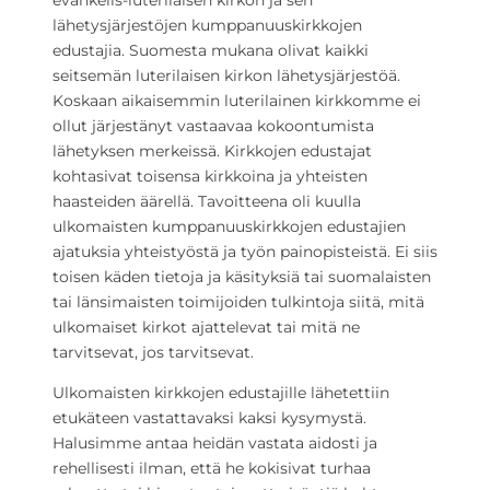
evankelis-luterilaisen kirkon ja sen
lähetysjärjestöjen kumppanuuskirkkojen
edustajia. Suomesta mukana olivat kaikki
seitsemän luterilaisen kirkon lähetysjärjestöä.
Koskaan aikaisemmin luterilainen kirkkomme ei
ollut järjestänyt vastaavaa kokoontumista
lähetyksen merkeissä. Kirkkojen edustajat
kohtasivat toisensa kirkkoina ja yhteisten
haasteiden äärellä. Tavoitteena oli kuulla
ulkomaisten kumppanuuskirkkojen edustajien
ajatuksia yhteistyöstä ja työn painopisteistä. Ei siis
toisen käden tietoja ja käsityksiä tai suomalaisten
tai länsimaisten toimijoiden tulkintoja siitä, mitä
ulkomaiset kirkot ajattelevat tai mitä ne
tarvitsevat, jos tarvitsevat.
Ulkomaisten kirkkojen edustajille lähetettiin
etukäteen vastattavaksi kaksi kysymystä.
Halusimme antaa heidän vastata aidosti ja
rehellisesti ilman, että he kokisivat turhaa