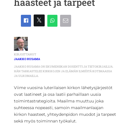
haasteet ja tarpeet
KIRJOITTANUT
JAAKKO RUSAMA
JAAKKO RUSAMA ON EKUMENIIKAN DOSENTTI JA TIETOKIRJAILIJA.
HÄN TARKASTELEE KIRKKOJEN JA ELÄMÄN ILMIÖITÄ KOTIMAASSA
JA ULKOMAILLA.
Viime vuosina luterilaisen kirkon lähetysjärjestöt
ovat laatineet ja osa laatii parhaillaan uusia
toimintastrategioita. Maailma muuttuu joka
suhteessa nopeasti, samoin maailmanlaajan
kirkon haasteet, yhteydenpidon muodot ja tarpeet
sekä myös toiminnan työkalut.