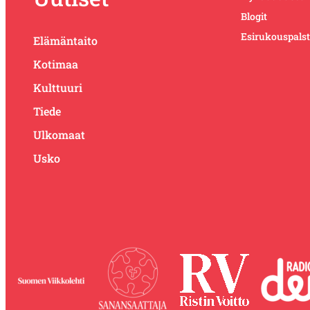
Blogit
Esirukouspals
Elämäntaito
Kotimaa
Kulttuuri
Tiede
Ulkomaat
Usko