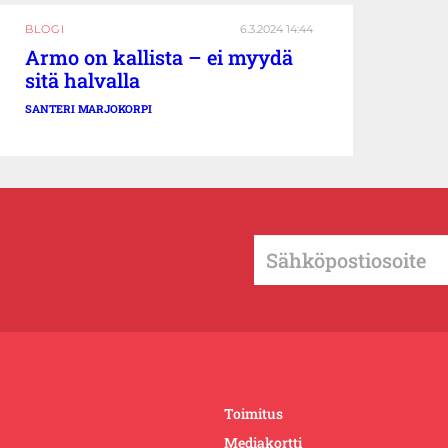
BLOGI
6.3.2024 14:44
Armo on kallista – ei myydä
sitä halvalla
SANTERI MARJOKORPI
Toimitus
Mediakortti