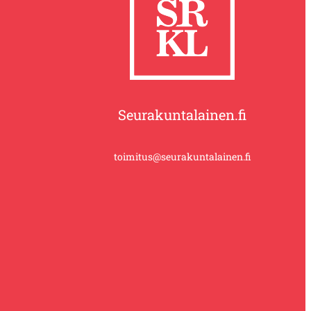
Seurakuntalainen.fi
toimitus@seurakuntalainen.fi