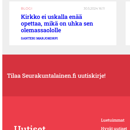
BLOGI
30.5.2024 16:11
Kirkko ei uskalla enää
opettaa, mikä on uhka sen
olemassaololle
SANTERI MARJOKORPI
Tilaa Seurakuntalainen.fi uutiskirje!
Luetuimmat
Uutiset
Hyvät uutiset