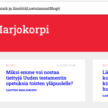
isiä ja ilmiöitä
Luetuimmat
Blogit
 Marjokorpi
BLOGI
14.11.2024 10:48
BL
Miksi emme voi nostaa
Lä
tiettyjä Uuden testamentin
ku
opetuksia toisten yläpuolelle?
ki
h
SANTERI MARJOKORPI
SAN