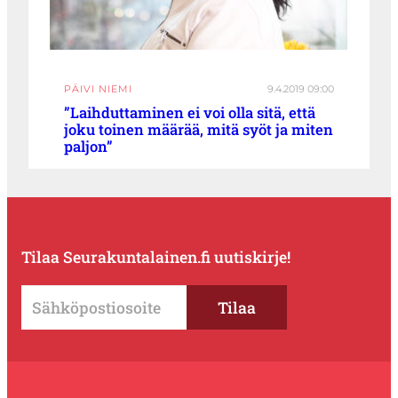
PÄIVI NIEMI
9.4.2019 09:00
”Laihduttaminen ei voi olla sitä, että
joku toinen määrää, mitä syöt ja miten
paljon”
Tilaa Seurakuntalainen.fi uutiskirje!