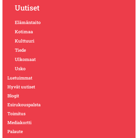
Uutiset
Elämäntaito
Kotimaa
Kulttuuri
Tiede
Ulkomaat
Usko
Luetuimmat
Hyvät uutiset
Blogit
Esirukouspalsta
Toimitus
Mediakortti
Palaute