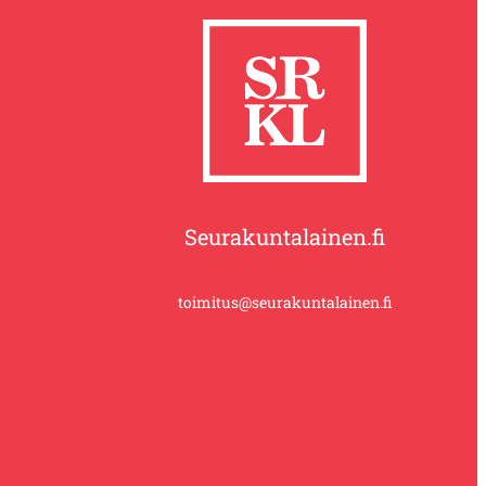
Seurakuntalainen.fi
toimitus@seurakuntalainen.fi