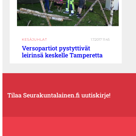
KESÄJUHLAT
1.7.2017 11:45
Versopartiot pystyttivät
leirinsä keskelle Tamperetta
Tilaa Seurakuntalainen.fi uutiskirje!