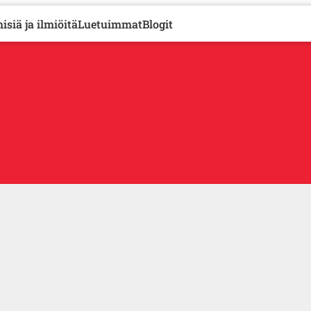
isiä ja ilmiöitä
Luetuimmat
Blogit