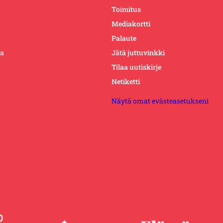
Toimitus
Mediakortti
Palaute
ta
Jätä juttuvinkki
Tilaa uutiskirje
Netiketti
Näytä omat evästeasetukseni