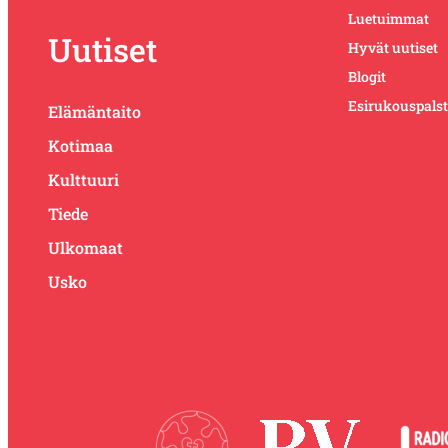
Luetuimmat
Uutiset
Hyvät uutiset
Blogit
Esirukouspals
Elämäntaito
Kotimaa
Kulttuuri
Tiede
Ulkomaat
Usko