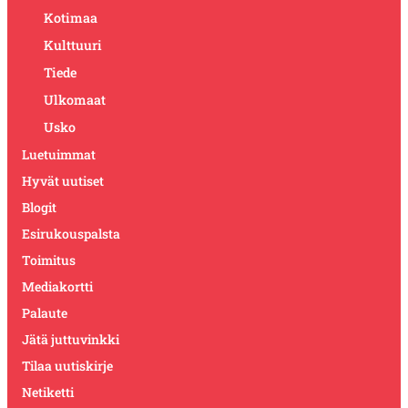
Kotimaa
Kulttuuri
Tiede
Ulkomaat
Usko
Luetuimmat
Hyvät uutiset
Blogit
Esirukouspalsta
Toimitus
Mediakortti
Palaute
Jätä juttuvinkki
Tilaa uutiskirje
Netiketti