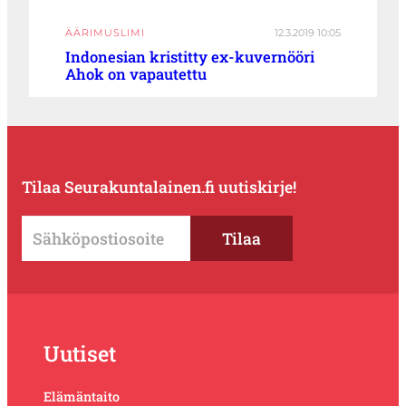
ÄÄRIMUSLIMI
12.3.2019 10:05
Indonesian kristitty ex-kuvernööri
Ahok on vapautettu
Tilaa Seurakuntalainen.fi uutiskirje!
Uutiset
Elämäntaito