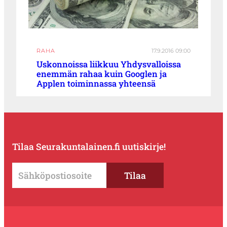
RAHA
17.9.2016 09:00
Uskonnoissa liikkuu Yhdysvalloissa
enemmän rahaa kuin Googlen ja
Applen toiminnassa yhteensä
Tilaa Seurakuntalainen.fi uutiskirje!