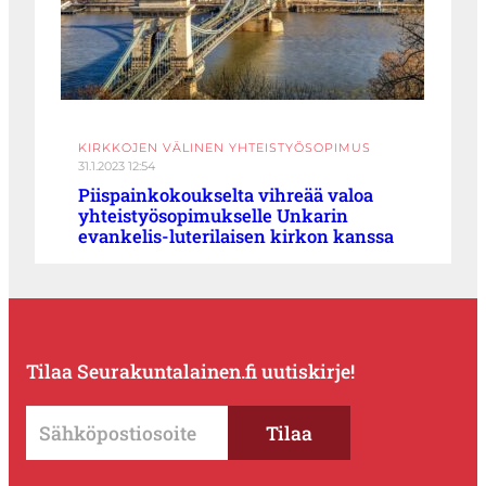
KIRKKOJEN VÄLINEN YHTEISTYÖSOPIMUS
31.1.2023 12:54
Piispainkokoukselta vihreää valoa
yhteistyösopimukselle Unkarin
evankelis-luterilaisen kirkon kanssa
Tilaa Seurakuntalainen.fi uutiskirje!