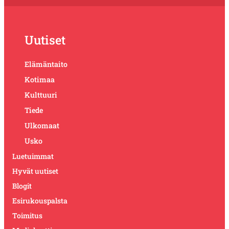
Uutiset
Elämäntaito
Kotimaa
Kulttuuri
Tiede
Ulkomaat
Usko
Luetuimmat
Hyvät uutiset
Blogit
Esirukouspalsta
Toimitus