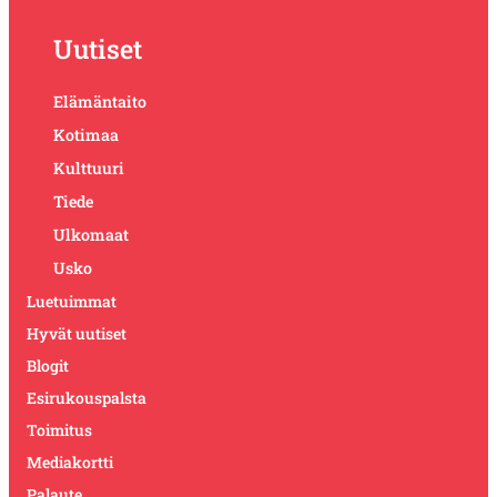
Uutiset
Elämäntaito
Kotimaa
Kulttuuri
Tiede
Ulkomaat
Usko
Luetuimmat
Hyvät uutiset
Blogit
Esirukouspalsta
Toimitus
Mediakortti
Palaute