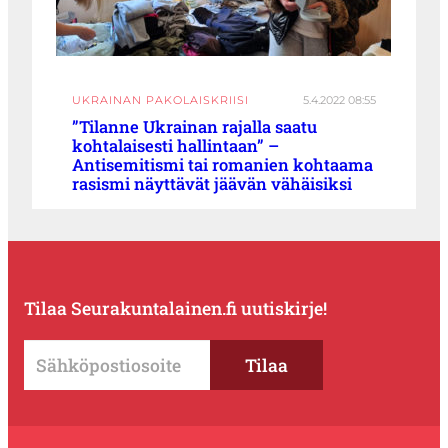
UKRAINAN PAKOLAISKRIISI
5.4.2022 08:55
”Tilanne Ukrainan rajalla saatu
kohtalaisesti hallintaan” –
Antisemitismi tai romanien kohtaama
rasismi näyttävät jäävän vähäisiksi
Tilaa Seurakuntalainen.fi uutiskirje!