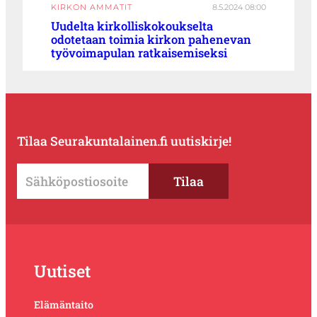
KIRKON AMMATIT
8.5.2024 08:00
Uudelta kirkolliskokoukselta
odotetaan toimia kirkon pahenevan
työvoimapulan ratkaisemiseksi
Tilaa Seurakuntalainen.fi uutiskirje!
Uutiset
Elämäntaito