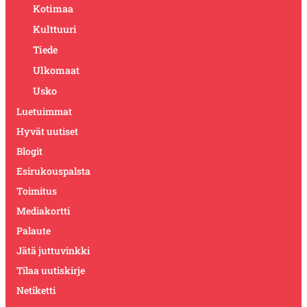
Kotimaa
Kulttuuri
Tiede
Ulkomaat
Usko
Luetuimmat
Hyvät uutiset
Blogit
Esirukouspalsta
Toimitus
Mediakortti
Palaute
Jätä juttuvinkki
Tilaa uutiskirje
Netiketti