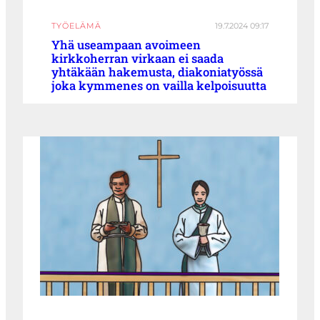
TYÖELÄMÄ
19.7.2024 09:17
Yhä useampaan avoimeen
kirkkoherran virkaan ei saada
yhtäkään hakemusta, diakoniatyössä
joka kymmenes on vailla kelpoisuutta