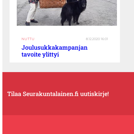
NUTTU
8.12.2020 16:01
Joulusukkakampanjan
tavoite ylittyi
Tilaa Seurakuntalainen.fi uutiskirje!