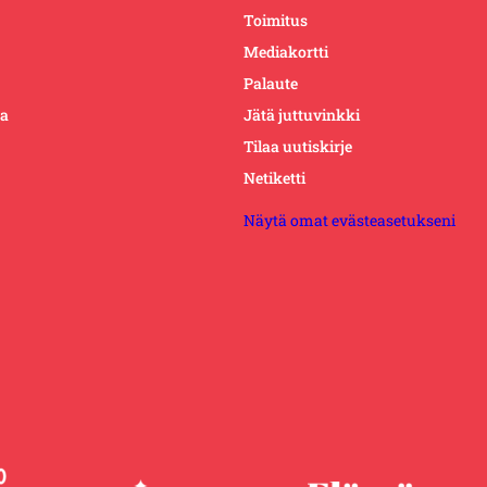
Toimitus
Mediakortti
Palaute
ta
Jätä juttuvinkki
Tilaa uutiskirje
Netiketti
Näytä omat evästeasetukseni