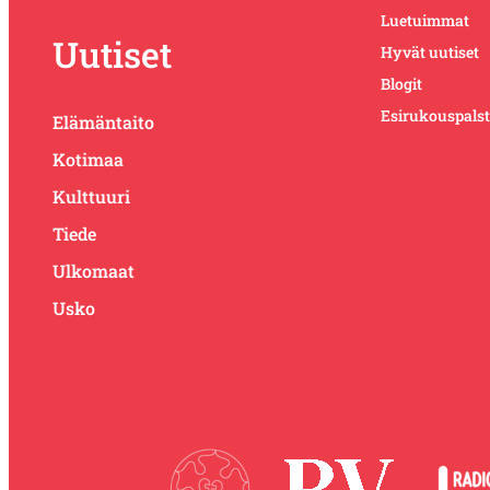
Luetuimmat
Uutiset
Hyvät uutiset
Blogit
Esirukouspals
Elämäntaito
Kotimaa
Kulttuuri
Tiede
Ulkomaat
Usko