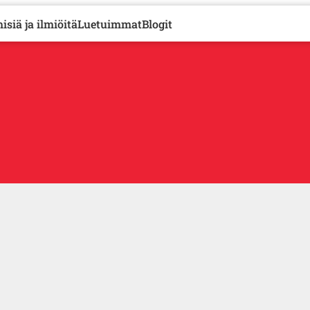
isiä ja ilmiöitä
Luetuimmat
Blogit