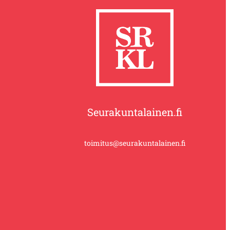
Seurakuntalainen.fi
toimitus@seurakuntalainen.fi