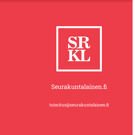
Seurakuntalainen.fi
toimitus@seurakuntalainen.fi