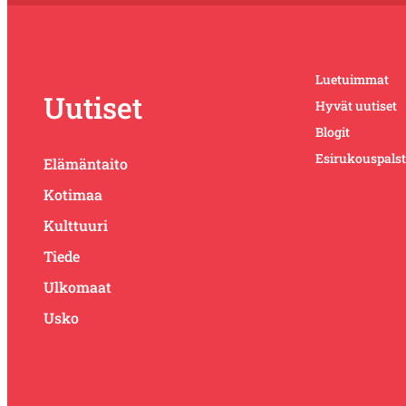
Luetuimmat
Uutiset
Hyvät uutiset
Blogit
Esirukouspals
Elämäntaito
Kotimaa
Kulttuuri
Tiede
Ulkomaat
Usko