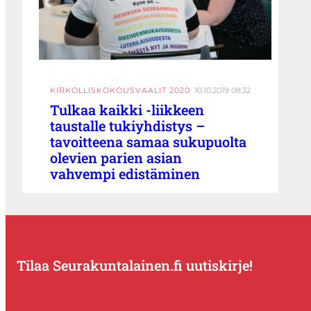
KIRKOLLISKOKOUSVAALIT 2020
10.10.2019 08:32
Tulkaa kaikki -liikkeen
taustalle tukiyhdistys –
tavoitteena samaa sukupuolta
olevien parien asian
vahvempi edistäminen
Tilaa Seurakuntalainen.fi uutiskirje!