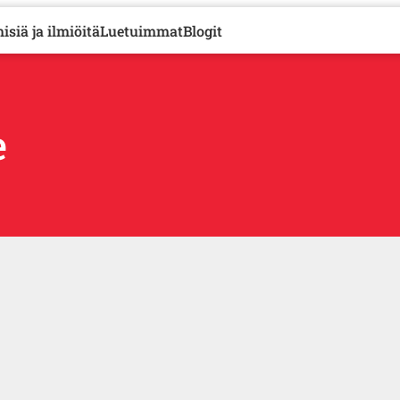
isiä ja ilmiöitä
Luetuimmat
Blogit
e