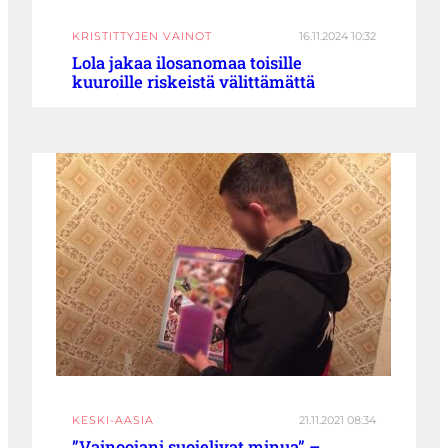
KRISTITTYJEN VAINOT
16.11.2024 10:32
Lola jakaa ilosanomaa toisille
kuuroille riskeistä välittämättä
KESKI-AASIA
21.11.2021 08:34
”Vainoojani suojelivat minua” –