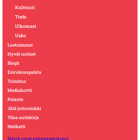
Kulttuuri
Tiede
Ulkomaat
Usko
Luetuimmat
Hyvät uutiset
Blogit
Esirukouspalsta
Toimitus
Mediakortti
Palaute
Jätä juttuvinkki
Tilaa uutiskirje
Netiketti
Näytä omat evästeasetukseni