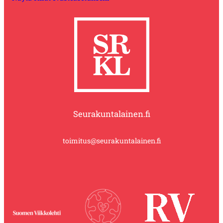
Seurakuntalainen.fi
toimitus@seurakuntalainen.fi