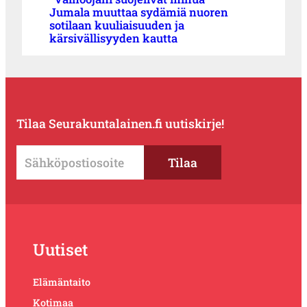
Jumala muuttaa sydämiä nuoren
sotilaan kuuliaisuuden ja
kärsivällisyyden kautta
Tilaa Seurakuntalainen.fi uutiskirje!
Uutiset
Elämäntaito
Kotimaa