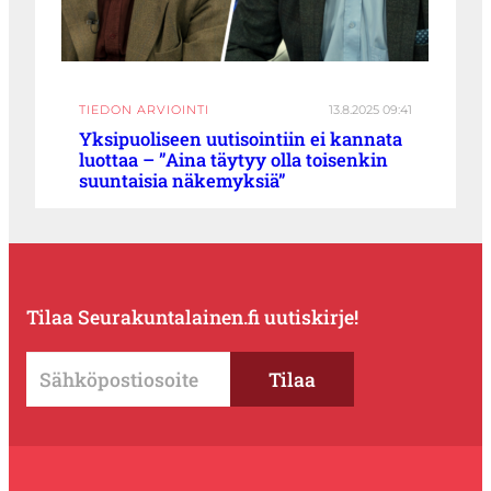
TIEDON ARVIOINTI
13.8.2025 09:41
Yksipuoliseen uutisointiin ei kannata
luottaa – ”Aina täytyy olla toisenkin
suuntaisia näkemyksiä”
Tilaa Seurakuntalainen.fi uutiskirje!