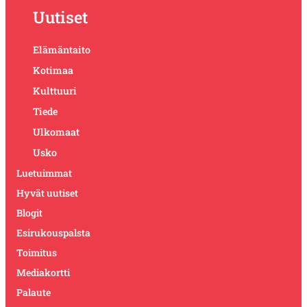
Uutiset
Elämäntaito
Kotimaa
Kulttuuri
Tiede
Ulkomaat
Usko
Luetuimmat
Hyvät uutiset
Blogit
Esirukouspalsta
Toimitus
Mediakortti
Palaute