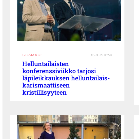
GO&MAKE
9.6.2025 18:50
Helluntailaisten
konferenssiviikko tarjosi
läpileikkauksen helluntailais-
karismaattiseen
kristillisyyteen