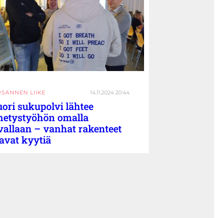
USANNEN LIIKE
14.11.2024 20:44
ori sukupolvi lähtee
hetystyöhön omalla
vallaan – vanhat rakenteet
avat kyytiä