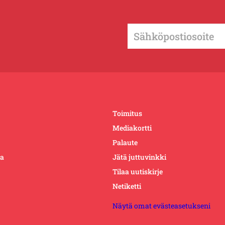
Toimitus
Mediakortti
Palaute
ta
Jätä juttuvinkki
Tilaa uutiskirje
Netiketti
Näytä omat evästeasetukseni