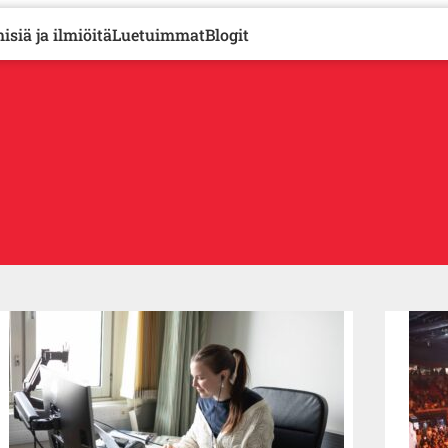
isiä ja ilmiöitä
Luetuimmat
Blogit