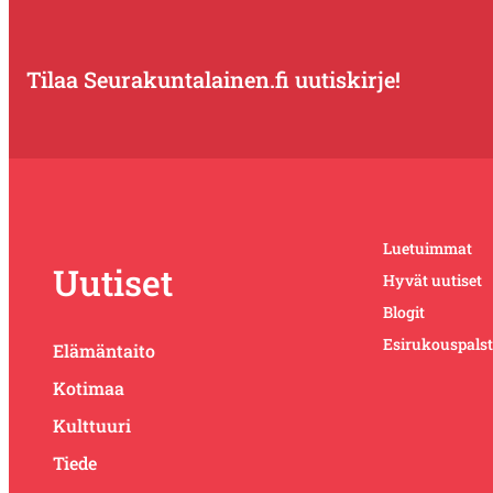
Tilaa Seurakuntalainen.fi uutiskirje!
Luetuimmat
Uutiset
Hyvät uutiset
Blogit
Esirukouspals
Elämäntaito
Kotimaa
Kulttuuri
Tiede