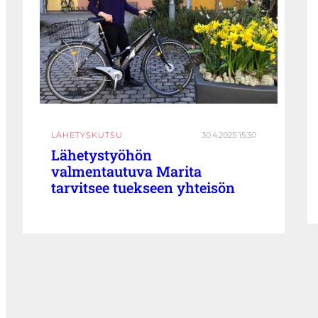
LÄHETYSKUTSU
30.4.2025 15:30
Lähetystyöhön
valmentautuva Marita
tarvitsee tuekseen yhteisön