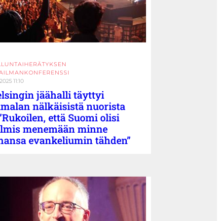
LLUNTAIHERÄTYKSEN
AILMANKONFERENSSI
.2025 11:10
lsingin jäähalli täyttyi
malan nälkäisistä nuorista
”Rukoilen, että Suomi olisi
almis menemään minne
hansa evankeliumin tähden”