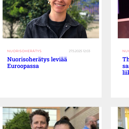
NUORISOHERÄTYS
27.5.2025 12:03
NU
Nuorisoherätys leviää
Th
Euroopassa
sa
li