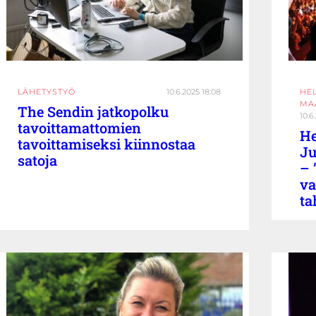
LÄHETYSTYÖ
10.6.2025 18:08
HE
MA
The Sendin jatkopolku
10.6
tavoittamattomien
He
tavoittamiseksi kiinnostaa
Ju
satoja
– 
v
ta