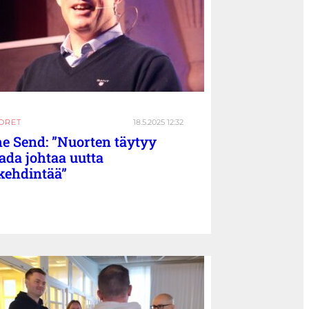
ORET
18.5.2025 12:32
e Send: ”Nuorten täytyy
ada johtaa uutta
ikehdintää”