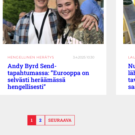
HENGELLINEN HERÄTYS
3.4.2025 10:30
LA
Andy Byrd Send-
Nu
tapahtumassa: ”Eurooppa on
lä
selvästi heräämässä
ta
hengellisesti”
sa
1
2
SEURAAVA