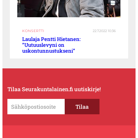
KONSERTTI
22.7.2022 10:36
Laulaja Pentti Hietanen:
”Uutuuslevyni on
uskontunnustukseni”
Tilaa Seurakuntalainen.fi uutiskirje!