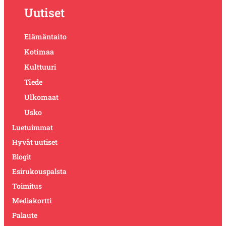
Uutiset
Elämäntaito
Kotimaa
Kulttuuri
Tiede
Ulkomaat
Usko
Luetuimmat
Hyvät uutiset
Blogit
Esirukouspalsta
Toimitus
Mediakortti
Palaute