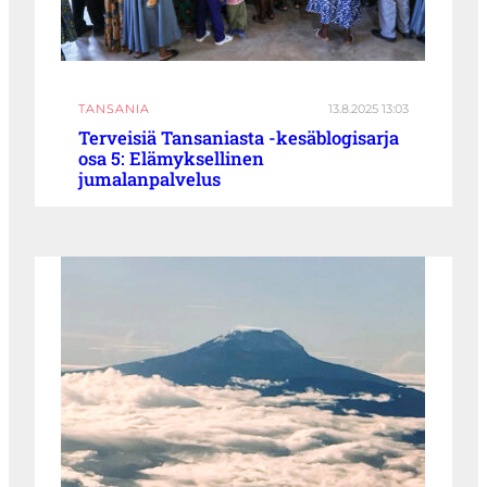
TANSANIA
13.8.2025 13:03
Terveisiä Tansaniasta -kesäblogisarja
osa 5: Elämyksellinen
jumalanpalvelus