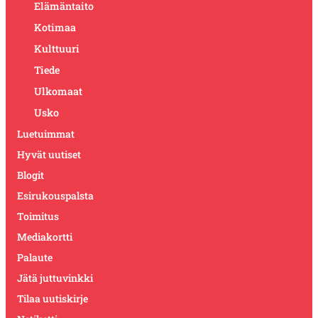
Elämäntaito
Kotimaa
Kulttuuri
Tiede
Ulkomaat
Usko
Luetuimmat
Hyvät uutiset
Blogit
Esirukouspalsta
Toimitus
Mediakortti
Palaute
Jätä juttuvinkki
Tilaa uutiskirje