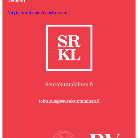
Netiketti
Näytä omat evästeasetukseni
Seurakuntalainen.fi
toimitus@seurakuntalainen.fi