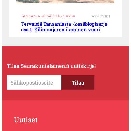
TANSANIA-KESÄBLOGISARJA
4.7.2025 11:11
Terveisiä Tansaniasta -kesäblogisarja
osa 1: Kilimanjaron ikoninen vuori
Tilaa Seurakuntalainen.fi uutiskirje!
Uutiset